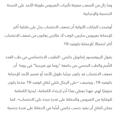
وما زال من الصعب معرفة تأثيرات الفيروس طويلة الأمد على الصحة
الجنسية والإنجابية.
أوضحت البيانات الأولية أن ضعف الانتصاب يدل على قابلية أكبر
للإصابة بفيروس سارس-كوف-2، فالذين يعانون من ضعف الانتصاب
أكثر احتمالًا للإصابة بكوفيد-19.
يقول البروفيسور إمانويل جانيني -الطبيب الاختصاصي في طب الغدد
الصُّم والطب الجنسي من جامعة "روما تور فيرجيتا" في روما- أن
ضعف الانتصاب قد يكون عرضًا طويل الأمد أو قصير الأمد للإصابة
بكوفيد-19، ويضيف: «على الرجال تلقي لقاح كوفيد-19 عندما يكون
متوفرًا لهم، فهذا يعطي بعدًا آخر لارتداء الكمامة، ارتدوا الكمامة
للوقاية من الفيروس والحفاظ على قدرة جيدة على الانتصاب». كما
يمكن للقاح أن يفيد حسب جانيني أيضًا في الحفاظ على قدرة جنسية