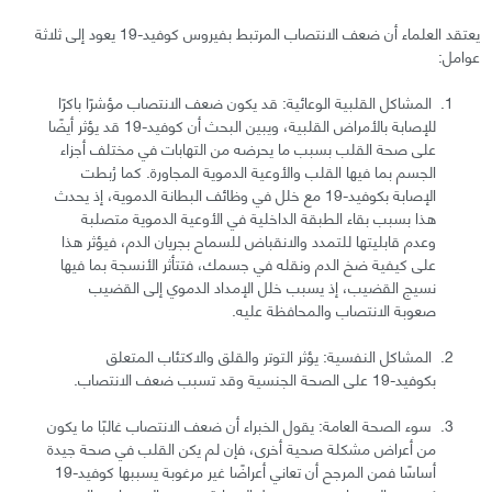
يعتقد العلماء أن ضعف الانتصاب المرتبط بفيروس كوفيد-19 يعود إلى ثلاثة
عوامل:
المشاكل القلبية الوعائية: قد يكون ضعف الانتصاب مؤشرًا باكرًا
للإصابة بالأمراض القلبية، ويبين البحث أن كوفيد-19 قد يؤثر أيضًا
على صحة القلب بسبب ما يحرضه من التهابات في مختلف أجزاء
الجسم بما فيها القلب والأوعية الدموية المجاورة. كما رُبطت
الإصابة بكوفيد-19 مع خلل في وظائف البطانة الدموية، إذ يحدث
هذا بسبب بقاء الطبقة الداخلية في الأوعية الدموية متصلبة
وعدم قابليتها للتمدد والانقباض للسماح بجريان الدم، فيؤثر هذا
على كيفية ضخ الدم ونقله في جسمك، فتتأثر الأنسجة بما فيها
نسيج القضيب، إذ يسبب خلل الإمداد الدموي إلى القضيب
صعوبة الانتصاب والمحافظة عليه.
المشاكل النفسية: يؤثر التوتر والقلق والاكتئاب المتعلق
بكوفيد-19 على الصحة الجنسية وقد تسبب ضعف الانتصاب.
سوء الصحة العامة: يقول الخبراء أن ضعف الانتصاب غالبًا ما يكون
من أعراض مشكلة صحية أخرى، فإن لم يكن القلب في صحة جيدة
أساسًا فمن المرجح أن تعاني أعراضًا غير مرغوبة يسببها كوفيد-19