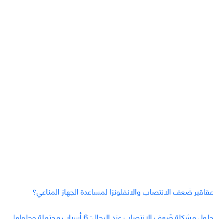
عقاقير ضَعف الانتصاب والانفلونزا لمساعدة الجهاز المناعي؟
حلول مشكلة ضَعف الانتصاب عند الرجال: 6 أسباب محتملة وحلولها