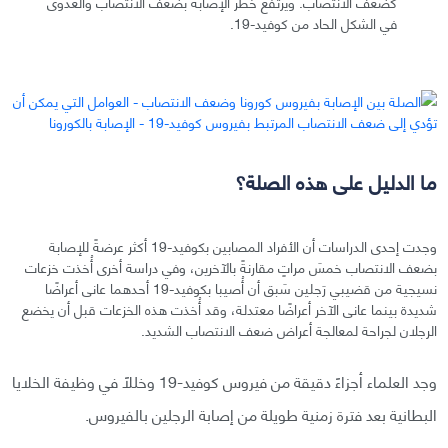
كضعف الانتصاب. ويرتفع خطر الإصابة بضعف الانتصاب والعدوى
في الشكل الحاد من كوفيد-19.
ما الدليل على هذه الصلة؟
وجدت إحدى الدراسات أن الأفراد المصابين بكوفيد-19 أكثر عرضةً للإصابة
بضعف الانتصاب خمسَ مراتٍ مقارنةً بالآخرين، وفي دراسة أخرى أُخذت خزعات
نسيجية من قضيبي رَجلين سَبق أن أُصيبا بكوفيد-19 أحدهما عانى أعراضًا
شديدة بينما عانى الآخر أعراضًا معتدلة، وقد أُخذت هذه الخزعات قبل أن يخضع
الرجلان لجراحة لمعالجة أعراض ضعف الانتصاب الشديد.
وجد العلماء أجزاءً دقيقة من فيروس كوفيد-19 وخللًا في وظيفة الخلايا
البطانية بعد فترة زمنية طويلة من إصابة الرجلين بالفيروس.