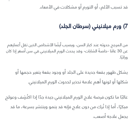
قد تسبب الألم، أو التورم أو مشكلات في الأمعاء.
7) ورم ميلانيني (سرطان الجلد)
من المرجح حدوثه عند كبار السن، ويصيب أيضًا الأشخاص الذين تقل أعمارهم
عن 30 عامًا -خاصةً الشابات- وقد يحدث الورم الميلانيني في سن أصغر إذا كان
وراثيًا.
يشكل ظهور بقعة جديدة على الجلد أو وجود بقعة يتغير حجمها أو
شكلها أو لونها أهم علامة تحذير لحدوث الورم الميلانيني.
غالبًا ما تكون فرصة علاج الورم الميلانيني جيدة جدًا إذا اكتُشِف وعولج
مبكرًا، أما إذا تُرك من دون علاج فإنه قد ينمو وينتشر بسرعة، ما قد
يجعل علاجه أصعب.