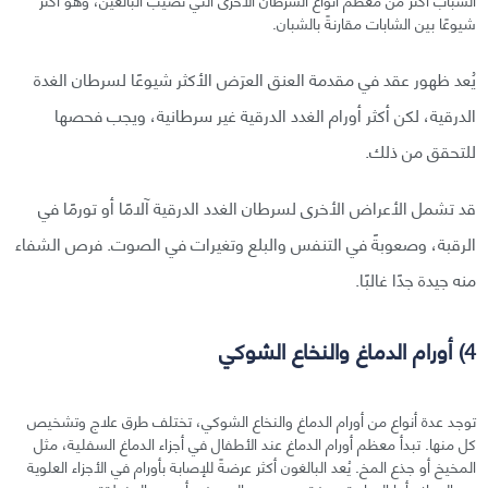
شيوعًا بين الشابات مقارنةً بالشبان.
يُعد ظهور عقد في مقدمة العنق العرَض الأكثر شيوعًا لسرطان الغدة
الدرقية، لكن أكثر أورام الغدد الدرقية غير سرطانية، ويجب فحصها
للتحقق من ذلك.
قد تشمل الأعراض الأخرى لسرطان الغدد الدرقية آلامًا أو تورمًا في
الرقبة، وصعوبةً في التنفس والبلع وتغيرات في الصوت. فرص الشفاء
منه جيدة جدًا غالبًا.
4) أورام الدماغ والنخاع الشوكي
توجد عدة أنواع من أورام الدماغ والنخاع الشوكي، تختلف طرق علاج وتشخيص
كل منها. تبدأ معظم أورام الدماغ عند الأطفال في أجزاء الدماغ السفلية، مثل
المخيخ أو جذع المخ. يُعد البالغون أكثر عرضةً للإصابة بأورام في الأجزاء العلوية