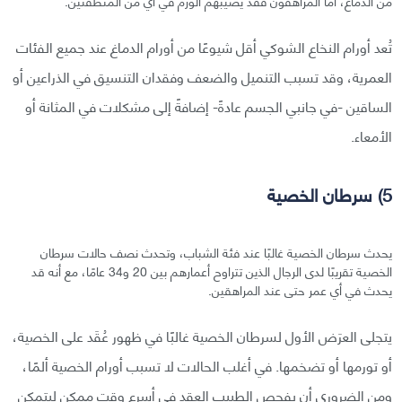
من الدماغ، أما المراهقون فقد يصيبهم الورم في أي من المنطقتين.
تُعد أورام النخاع الشوكي أقل شيوعًا من أورام الدماغ عند جميع الفئات
العمرية، وقد تسبب التنميل والضعف وفقدان التنسيق في الذراعين أو
الساقين -في جانبي الجسم عادةً- إضافةً إلى مشكلات في المثانة أو
الأمعاء.
5) سرطان الخصية
يحدث سرطان الخصية غالبًا عند فئة الشباب، وتحدث نصف حالات سرطان
الخصية تقريبًا لدى الرجال الذين تتراوح أعمارهم بين 20 و34 عامًا، مع أنه قد
يحدث في أي عمر حتى عند المراهقين.
يتجلى العرَض الأول لسرطان الخصية غالبًا في ظهور عُقَد على الخصية،
أو تورمها أو تضخمها. في أغلب الحالات لا تسبب أورام الخصية ألمًا،
ومن الضروري أن يفحص الطبيب العقد في أسرع وقت ممكن ليتمكن