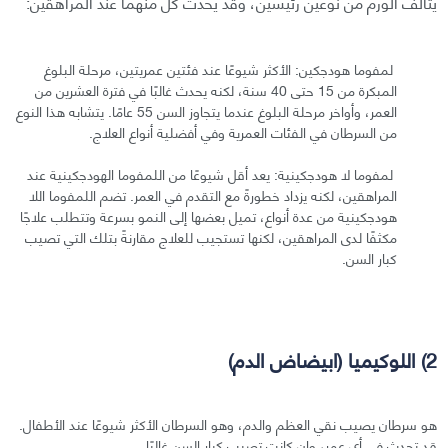
يتألف الورم من نوعين رئيسين، وقد يحدث كل منهما عند المراهقين:
لمفوما هودجكين: الأكثر شيوعًا عند فئتين عمريتين، مرحلة البلوغ
المبكرة من 15 حتى 40 سنة، لكنه يحدث غالبًا في فترة العشرين من
العمر، وأواخر مرحلة البلوغ عندما يتجاوز السن 55 عامًا. يتشابه هذا النوع
من السرطان في الفئات العمرية وفي أفضلية أنواع العلاج.
لمفوما لا هودجكينية: يعد أقل شيوعًا من اللمفوما الهودجكينية عند
المراهقين، لكنه يزداد خطورةً مع التقدم في العمر. تضم اللمفوما اللا
هودجكينية من عدة أنواع، تميل بعضها إلى النمو بسرعة وتتطلب علاجًا
مكثفًا لدى المراهقين، لكنها تستجيب للعلاج مقارنةً بتلك التي تصيب
كبار السن.
2) اللوكيميا (ابيضاض الدم)
هو سرطان يصيب نقي العظم والدم، وهو السرطان الأكثر شيوعًا عند الأطفال.
قد تحدث في أي عمر، وإن كانت تصيب كبار السن غالبًا.