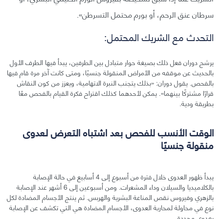
سرطان عنق الرحم، أو بورم محتمل التسرطن».
التحدث مع الشريك المحتمل:
يرشح دوران فعل ذلك بصيغة حوار متبادل بين الطرفين، يبدأ فيها الطرف الأول
بالحديث عن موقفه من الأمراض المنقولة جنسيًا، ومتى كانت آخر مرة قام فيها
بالفحص. يقول دوران: «بذلك يتجنب النبرة الاتهامية، ويعزز من كون النقاش
قرارًا مشتركًا بينهما». يمكن لأحدهما كذلك اقتراح فكرة القيام بالفحص معًا
بطريقة ودية.
الوقت الأنسب للفحص بعد اشتباه التعرض لعدوى
منقولة جنسيًا
يبدأ ظهور العدوى خلال فترة من أسبوع إلى 4 أسابيع في حالة الإصابة
بالكلاميديا والسيلان وداء المشعرات. ومن أسبوعين إلى 6 أشهر عند الإصابة
بالزهري وفيروس نقص المناعة البشرية والهربس. ثم ينتج الأجسام المضادة لكل
نوع في محاولة لمحاربة العدوى، الأجسام المضادة هي التي تكشف عن الإصابة
بعدوى محددة.