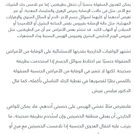
يمكن للعدوى المنقولة جنسيًا أن تنتقل بطريقتين: إما عبر تلامس جلد الشريك
مع الآخر، مثل في حالات الإصابة بمرض الزهري والمليساء المعدية، أو عبر
تعرض أحدهما أو كليهما لسوائل جسم الآخر -الدم أو السائل المنوي والإفرازات
المهبلية، مثل حالة الإصابة بفيروس نقص المناعة البشري أو الكلاميديا أو
السيلان أو التهاب الكبد. قد تنتشر بعض الأمراض عبر أي من الطريقتين، مثل
فيروس الورم الحليمي البشري وفيروس الهربس البسيط وداء المشعرات.
تشتهر الواقيات الخارجية بقدرتها الاستثنائية على الوقاية من الأمراض
المنقولة جنسيًا عبر اختلاط سوائل الجسم إذا استخدمت بطريقة
صحيحة. لكنها لا تتميز في الوقاية من الأمراض الجنسية المنقولة
باللمس نظرًا لقصورها في تغطية الجلد التناسلي بأكمله، كما قال
الدكتور فيليس غيرش.
فلنفترض مثلًا تفشي الهربس على خصيتي أحدهم، فلا يمكن للواقي
الخارجي أن يغطي منطقة الخصيتين وإن استُخدم بطريقة صحيحة، ما
يترتب عليه انتقال العدوى الجنسية إذا تلامست الخصيتين مع فرج أو