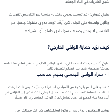
شرج الشريك في أثناء الجماع.
يقول غيرش: «قد تسبب عدوى منقولة جنسيًا عبر التلامس تقرحات
وثآليل واضحة على الجلد، لكن أيضًا توجد عدوى منقولة جنسيًا عبر
التلامس لا يمكن رصدها، سواء لدى حاملها أو الشريك».
كيف نزيد حماية الواقي الخارجي؟
لبلوغ أقصى درجات الحماية التي يمنحها الواقي الخارجي، ينبغي تعلم استخدامه
بطريقة صحيحة. فيما يلي نصائح لتطبيق ذلك:
1- شراء الواقي الجنسي بحجم مناسب
عندما يتعلق الأمر بالوقاية من الأمراض المنقولة جنسيًا، فليس ذلك الوقت
المناسب لإساءة تقدير حجم القضيب. يميل الواقي الفضفاض إلى الانزلاق في
أثناء ممارسة الجماع في حين يُحتمل تمزق الواقي الجنسي إذا كان ضيقًا.
يرشح المختص آندي دوران فكرة استكشاف خيارات مختلفة من