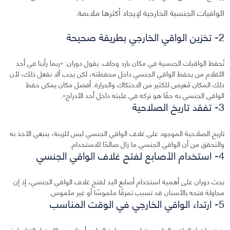
الواقيات الجنسية الخارجية لإيجاد أكثرها ملاءمة.
2- تخزين الواقي الخارجي بطريقة صحيحة
تُحفظ الواقيات الجنسية في مكان بارد وجاف. يقول دوران: «ربما رأينا في أحد
الأفلام من يحفظ الواقي الجنسي داخل محفظته، لكن يجب ألا نفعل ذلك، لأن
ذلك المكان مُعرض للكثير من الاحتكاك والحرارة. أفضل مكان يمكن حفظ
الواقي الجنسي به حقًا هو تركه في علبته داخل أحد الأدراج».
3- تفقد تاريخ الصلاحية
تاريخ الصلاحية الموجود على غلاف الواقي الجنسي ليس للزينة، ينبغي الأخذ به
والتحقق من أن الواقي الجنسي ما زال صالحًا للاستخدام.
4- استخدام الأصابع لفتح غلاف الواقي الجنسي
يحث دوران على أهمية استخدام أصابع اليد لفتح غلاف الواقي الجنسي، إذ إن
محاولة فتحه بالأسنان قد تسبب تمزقًا ملموسًا أو غير ملموس.
5- ارتداء الواقي الخارجي في الوقت المناسب
ينبغي ارتداء الواقي الخارجي قبل بدء عملية الإيلاج أو تلامس الأعضاء التناسلية.