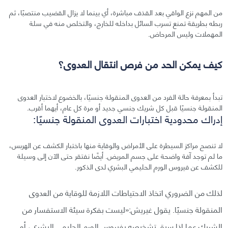
من المهم نزع الواقي بعد القذف مباشرة، أي بينما لا يزال القضيب منتصبًا، ثم
ربطه بطريقة تمنع تسرب السائل بداخله للخارج، والتخلص منه في سلة
المهملات وليس المرحاض.
كيف يمكن الحد من فرص انتقال العدوى؟
تبدأ بمعرفة حالة الفرد من العدوى المنقولة جنسيًا، بالخضوع لاختبار العدوى
المنقولة جنسيًا قبل كل شريك جنسي جديد أو مرة كل عام، أيهما أقرب.
إدراك محدودية اختبارات العدوى المنقولة جنسيًا:
لا تنصح مراكز السيطرة على الأمراض والوقاية منها باختبار الكشف عن الهربس،
ما لم توجد آفة واضحة على جسم المريض. أيضًا نفتقر حتى الآن إلى وسيلة
للكشف عن فيروس الورم الحليمي البشري لدى الذكور.
لذلك من الضروري اتخاذ الاحتياطات اللازمة للوقاية من العدوى
المنقولة جنسيًا. يقول غيريش:«ليست بفكرة سيئة الاستفسار من
الشريك عما إذا سبق تشخيصه بفيروس الورم الحليمي البشري، أو