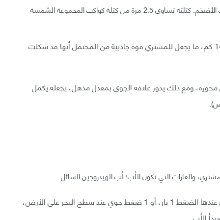
كان المشتري أول الكواكب في المجموعة الشمسية، وكذلك الأضخم. كتلته تساوي 2.5 مرة من كتلة كواكب المجموعة الشمسة
تم ضغط كل تلك الكتلة في كرة يقل عرضها عن 140,000 كم، ما يجعل للمشتري قوة جاذبية من المحتمل أنها قد شكلت
1 سنة أرضية ليدور حول محوره، ومع ذلك يدور غلافه الجوي بمعدل مذهل، يجعله يكمل
).
شتري، والغازات التي تكون اللُب؛ لُب الهيدروجين السائل.
للتسهيل، قد يستخدم علماء الفضاء النقطة التي يتخطى عندها الضغط 1 بار، أو 1 ضغط جوي عند سطح البحر على الأرض،
دأ اللُب.