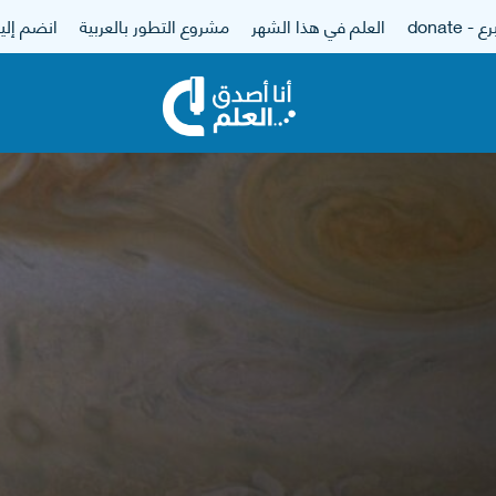
 - donate
العلم في هذا الشهر
مشروع التطور بالعربية
انضم إلين