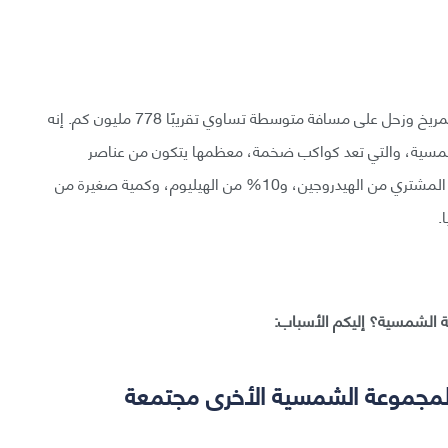
المشتري خامس كوكب يدور حول الشمس، ويقع بين المريخ وزحل على مسافة متوسطة تساوي تقريبًا 778 مليون كم. إنه
الشمسية، والتي تعد كواكب ضخمة، معظمها يتكون من عناصر
خفيفة أساسها الغازات. في الواقع، نحو 90% من ذرات المشتري من الهيدروجين، و10% من الهيليوم، وكمية صغيرة من
.
 الشمسية؟ إليكم الأسباب:
مجموعة الشمسية الأخرى مجتمعة