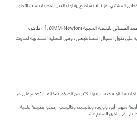
طبي المشتري، فإننا لا نستطيع رؤيتها بالعين المجردة بسبب الأطوال
أظهرت البيانات الحديثة المجمعة من مسبار Juno والمرصد الفضائي للأشعة السينية (XMM-Newton)، أن ظاهرة
ية على طول المجال المغناطيسي، وهي العملية المشابهة لحدوث
ذبية القوية جذبت إليها الكثير من الصخور بمختلف الأحجام على مر
لمشتري. أربعة منهم -آيو، وأوروبا، وغانيميد، وكاليستو- رصدوا بطريقة علمية
اليلي في القرن السابع عشر.