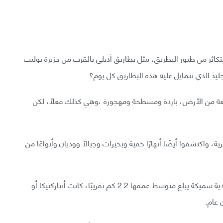
الجنوبية موطنًا لنحو 20 مليون زوج متكاثر من طيور البطريق، مثل بطاريق أديلي بالقرب من جزيرة بوليت
جليد الذي تتمايل عليه هذه البطاريق كل يوم؟
سعة من الأرض، باردة ومسطحة ومهجورة ،وهي كذلك فعلًا، لكن
 واكتشفوا أيضًا أنهارًا خفية وبحيرات وجبالًا ووديان وأنواعًا من
نحو 90% من القارة القطبية الجنوبية مغطى بطبقة جليدية سميكة يبلغ متوسط عمقها 2.2 كم تقريبًا، كانت أنتاركتيكا أو