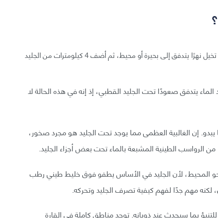
؟
لصعوبة تخيل صورة جسم مائي كامل تحت صفيحة جليدية، تخيل نهرًا يتدفق إلى بحيرة أو محيط، ثم أضف 4 كيلومترات من الجليد
الماء يتدفق صعودًا تحت الجليد القطبي، إذ إنه في هذه الحالة لا
ا يبدو. إن الغالبية العظمى مما يوجد تحت الجليد هو مجرد صخور،
ن الرواسب الطينية المشبعة بالماء تحت بعض أجزاء الجليد.
 نحو المحيط، لأن الجليد في الأساس يطفو فوق خليط طيني رطب
، لكنه مهم جدًا لفهم كيفية تصرف الجليد وتحركه.
للتنبؤ بما سيحدث عند ذوبانه. توجد مناطق كاملة في القارة