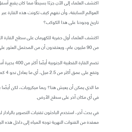
اكتشف العلماء إلى الآن جزءًا بسيطًا مما كان يقبع أس
العوالم السابقة، وأن نفهم كيف تكونت هذه القارة عبر ال
تاريخ وجودنا على هذا الكوكب؟
اكتشف العلماء أول حفرية للكهرمان على سطح القارة القط
من 90 مليون عام، ويعتقدون أن من المحتمل العثور على المزيد من الكهرمان في عمليات التنقيب المستقبلية.
تضم القارة الق
وتقع على عمق أكثر من 2.5 ميل، أي ما يعادل نحو 4 كم من الجليد بالقرب من محطة فوستوك البحثية الروسية.
ما الذي يمكن أن يعيش هنا؟ ربما ميكروبات، لكن أيضًا ب
في أي مكان آخر على سطح الأرض.
في بحث آخر، استخدم الباحثون تقنيات التصوير بالرادار 
معقدة من القنوات النهرية توجه المياه إلى داخل هذه الب