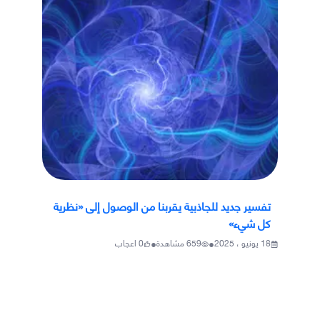
تفسير جديد للجاذبية يقربنا من الوصول إلى «نظرية
كل شيء»
•
•
18 يونيو ، 2025
659
مشاهدة
0
اعجاب