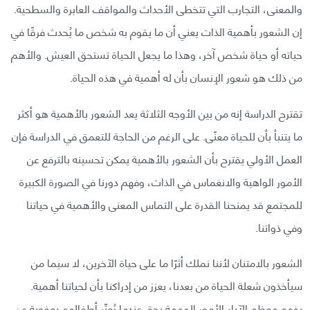
والمعنى، التجارب التي تتخطى الأحداث والمواقف العابرة والسطحية.
إن الشعور بأهمية الذات يعني أن ما يقوم به شخص ما يُحدث فرقًا في
حياته أو حياة شخص آخر، وهذا ما يجعل الحياة تستحق العيش. والأهم
من ذلك هو شعور الإنسان بأن له أهمية في هذه الحياة.
تقترح الدراسة إنه من بين الأوجه الثلاثة يعد الشعور بالأهمية هو أكثر
ما يتنبأ بأن للحياة معنًى. على الرغم من الحاجة للتعمق في الدراسة فإن
العمل الأولي يقترح بأن الشعور بالأهمية يمكن تحسينه بالترفع عن
الأمور الواهية والانغماس في الذات، وفهم دورنا في الصورة الكبيرة
للمجتمع قد يمنحنا القدرة على التماس المعنى والأهمية في حياتنا
وفي ذواتنا.
الشعور بالامتنان لأننا نملك أثرًا ما على حياة الآخرين، لا سيما من
سيأخذون شعلة الحياة من بعدنا، يعزز من إدراكنا بأن لحياتنا أهمية.
يفهم معظم الآباء الأمور المهمة بحق عندما يُعبِّر أطفالهم بعفوية عن