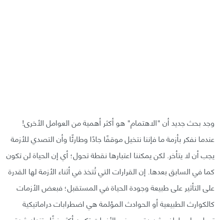
وجد بحث جديد أن "الاهتمام" هو أكثر أهمية من العوامل الأخرى!
عندما نفكر بأزمة ما فإننا نتخيل موقفًا جادًا وطارئًا وأن التصدي للأزمة
يجب أن لا يتأخر. لكن يمكننا اعتبارها نقطة تحول؛ أي إن الحياة لن تكون
كما في السابق بعدها. إن القرارات التي تُتخذ في أثناء الأزمة لها القدرة
على التأثير على طبيعة وجودة الحياة في المستقبل؛ فبعض الأزمات
كالكوارث الطبيعية أو الحوادث المؤلمة هي اضطرابات دراماتيكية
تصاحبها عواطف شديدة، وبعض الأزمات تكون أكثر خبثًا وتزداد شدة