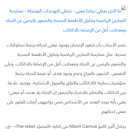
تشير الأبحاث بأن شعور الإنسان بوجود معنى لحياته ترتبط بسلوكيات
صحية، مثل ممارسة التمارين الرياضية وتناول الأطعمة الصحية
والشعور بالرضى عن الحياة ومعدلات أقل من الإصابة بالاكتئاب. وعلى
النقيض، الشعور بالفراغ وعدم وجود هدف أو قيمة للحياة يرتبط
بمؤشرات سلبية كالاكتئاب والقلق والميول الانتحارية، ووجود علاقة
بين الاكتئاب والتفكير بالانتحار والشعور إن الحياة بلا هدف أو معنى؛
يعني بأنه يوجد العديد من الأشخاص ممن يواجهون أزمات للعثور على
معنى لحياتهم.
يجادل ألبير كامو Albert Camus في كتابه «المتمرّد The rebel»: «إن