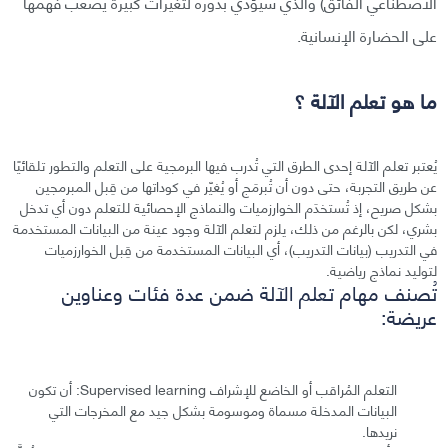
الاصطناعي الفائق) والذي سيؤدي بدوره لتغيرات كبيرة يصعب فهمها
على الحضارة الإنسانية.
ما هو تعلم الآلة ؟
يُعتبر تعلم الآلة إحدى الطرق التي تُدرب فيها البرمجية على التعلم والتطور تلقائيًا
عن طريق التجربة، حتى دون أن تُبرمَج أو يُغيّر في كوداتها من قِبل المبرمجين
بشكل صريح، إذ تُستخدَم الخوارزميات والنماذج الإحصائية للتعلم دون أي تدخل
بشري، لكن بالرغم من ذلك، يلزم لتعلم الآلة وجود عينة من البيانات المستخدمة
في التدريب (بيانات التدريب)، أي البيانات المستخدمة من قِبل الخوارزميات
لتوليد نماذج رياضية.
تُصنف مهام تعلم الآلة ضمن عدة فئات وعناوين
عريضة:
التعلم المُراقب أو الخاضع للإشراف Supervised learning: أن تكون
البيانات المدخلة مسماة وموسومة بشكل جيد مع المخرجات التي
نريدها.