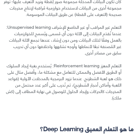
كأن تكون البيانات المدخلة مجموعة صور لِقطة ونريد التعرف عليها؛ تُوفَّر
مجموعة أخرى من البيانات لاستخدام خوارزمية مُراقبة لإنتاج مخرجات
صحيحة (التعرف على القطة) عن طريق البيانات الموسومة.
التعلم غير المراقب أو غير الخاضع للإشراف Unsupervised learning:
عندما تُقدَم البيانات إلى الآلة دون أي مُسمى ويُسمح للخوارزميات
بالعمل وفقًا لتلك البيانات ومن دون إرشاد، عندها تجمع الآلة البيانات
غير المُصنفة تبعًا لأنماطها وأوجه تشابهها واختلافها دون أي تدريب
سابق من مصادر أخرى.
التعلم المعزز Reinforcement learning: يُستخدم بغية إيجاد السلوك
أو الطريق الأفضل والممكن للتعامل مع مشكلة ما، وأفضل مثال على
ذلك هو لعبة الشطرنج. عندما نزود البرمجية بالمدخلات الأولية (قواعد
اللعبة وأماكن أحجار الشطرنج)، ثم تُدرب على أكبر عدد محتمل من
المخرجات كالحركات وإيجاد الحلول للوصول في نهاية المطاف إلى (كش
ملك).
ما هو التعلم العميق Deep Learning؟