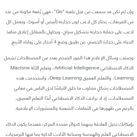
وإن لم تكن قد سمعت من قبل بلعبة "Go"، فهي رُقعة مكونة من عدد
من المربعات، يختار كل لاعب لون حجارته (أبيض أو أسود)، ويعمل كل
لاعب على حماية حجارته بتشكيل سياج، ويحاول بالمقابل إغلاق منافذ
الحياة على حجارة الخصم، عن طريق وضع 4 أحجار على زواياه الأربع.
وصفت وسائل الإعلام هذا الفوز الضخم بعدد من المصطلحات تشمل
الذكاء الاصطناعي Artificial Intelligence، وتعلم الآلة Machine
Learning، والتعلم العميق Deep Learning، واستخدمت هذه
المصطلحات بشكلٍ متناوب ما خلق التباسًا لدى الناس في معاني
المصطلحات، إذ لا يرادف الذكاء الاصطناعي أبدًا التعلم العميق،
بالرغم من ظهورها في الثقافات الشعبية والمنشورات الإعلامية.
بإمكانك تخيل العلاقة بينهما كدوائر متحدة المركز، فعندما يكون الذكاء
الاصطناعي العلمَ والهندسة وصناعة الآلات الذكية بما فيها البرمجيات