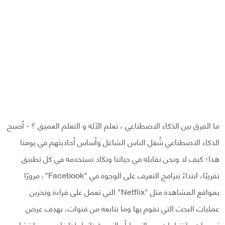
ما الفرق بين الذكاء الاصطناعي ، تعلم الآلة و التعلم العميق ؟ - أصبح
الذكاء الاصطناعي شُغل الناس الشاغل وأساس أحاديثهم في يومنا
هذا؛ كيف لا ونحن نقابله في حياتنا ونكاد نستخدمه في كل تطبيق
تقريبًا، ابتداءً ببرامج التعرف على الوجوه في "Facebook"، مرورًا
بمواقع المشاهدة مثل "Netflix" التي تعمل على قراءة وتخزين
عمليات البحث التي نقوم بها وما نتابعه من قنوات، بهدف عرض
توصيات واقتراحات من النمط أو النوعية ذاتها، لذا فإن سبب انتشاره