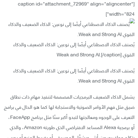
[caption id="attachment_72969" align="aligncenter"
width="824"]
يُصنف الذكاء الاصطناعي أيضًا إلى نوعين: الذكاء الضعيف والذكاء
القوي Weak and Strong AI.[/caption]
يُصنف الذكاء الاصطناعي أيضًا إلى نوعين: الذكاء الضعيف والذكاء
القوي Weak and Strong AI.
يشمل الذكاء الضعيف البرمجيات المصممة لتنفيذ مهام ذات نطاق
ضيق مثل فهم الأوامر الصوتية والاستجابة لها كما هو الحال في برامج
التعرف على الوجوه ومعالجتها لتبدو أكبر سنًا مثل برنامج FaceApp،
أو برمجية Alexa المساعد الافتراضي الذي طورته Amazon، والذي
يتكلم معك بصوت أنثى ويشغِّل الموسيقى أو يضبط المنبه أو يجيب