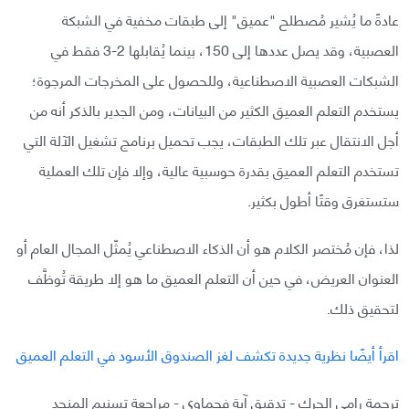
عادةً ما يُشير مُصطلح "عميق" إلى طبقات مخفية في الشبكة
العصبية، وقد يصل عددها إلى 150، بينما يُقابلها 2-3 فقط في
الشبكات العصبية الاصطناعية، وللحصول على المخرجات المرجوة؛
يستخدم التعلم العميق الكثير من البيانات، ومن الجدير بالذكر أنه من
أجل الانتقال عبر تلك الطبقات، يجب تحميل برنامج تشغيل الآلة التي
تستخدم التعلم العميق بقدرة حوسبية عالية، وإلا فإن تلك العملية
ستستغرق وقتًا أطول بكثير.
لذا، فإن مُختصر الكلام هو أن الذكاء الاصطناعي يُمثّل المجال العام أو
العنوان العريض، في حين أن التعلم العميق ما هو إلا طريقة تُوظَّف
لتحقيق ذلك.
اقرأ أيضًا نظرية جديدة تكشف لغز الصندوق الأسود في التعلم العميق
ترجمة رامي الحرك - تدقيق آية فحماوي - مراجعة تسنيم المنجد