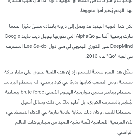
بهذا الزخم يُعتبر أمرًا مفهومًا.
لكن هذا التوجه الجديد قد وصل إلى ذروته باتخاذه منحىً مثيرًا، عندما
فازت برمجية ألفا غو AlphaGo التي طورتها جوجل ديب مايند Google
DeepMind على الكوري الجنوبي لي سي دول Lee Se-dol المحترف
في لعبة "Go" عام 2016.
شكّل هذا الفوز صدمةً للجميع، إذ إن هذه اللعبة تحتوي على مليار حركة
محتملة، ومن الصعب كتابتها يدويًا في كود برمجي، لم يستطع البرنامج
استخدام برنامج تخمين خوارزمية الهجوم الأعمى brute force ببساطة
ليُطيح بالمحترف الكوري، بل أظهر بدلًا من ذلك وسائل أسهل
استخدامًا للعب، وكان ذلك بمثابة علامة فارقة في الذكاء الاصطناعي،
لأن الفرضية الأساسية للّعبة تشبه العديد من سيناريوهات العالم
الواقعي.