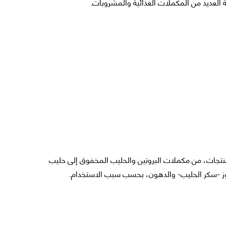
لعديد من المكملات الغذائية والمشروبات.
منتجات، من مكملات البروتين والحليب المخفوق إلى حليب
وز -سكر الحليب- والدهون، بحسب سبب الاستخدام.