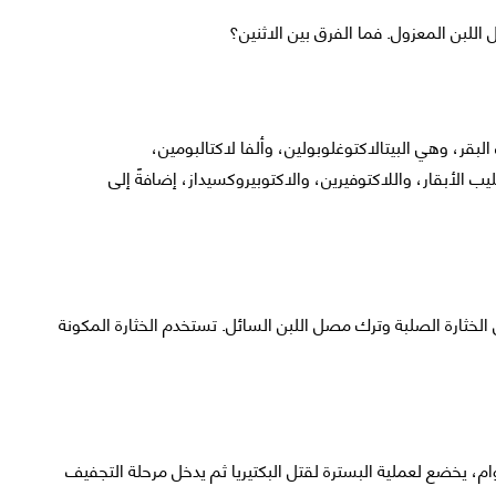
للبن المعزول. فما الفرق بين الاثنين؟
بقر، وهي البيتالاكتوغلوبولين، وألفا لاكتالبومين،
يب الأبقار، واللاكتوفيرين، والاكتوبيروكسيداز، إضافةً إلى
لخثارة الصلبة وترك مصل اللبن السائل. تستخدم الخثارة المكونة
ام، يخضع لعملية البسترة لقتل البكتيريا ثم يدخل مرحلة التجفيف