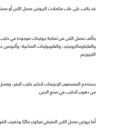
قد يكتب على علب مكملات البروتين مصل اللبن أو مصل ا
يتألف مصل اللبن من ثمانية بروتينات موجودة في حليب ال
والغليكوماكروببتيد، والغلوبولينات المناعية، وألبومين حل
الليزوزيم.
يستخدم المصنعون الإنزيمات لتخثير حليب البقر، وفصل ا
من دهون الحليب في صنع الجبن.
أما بروتين مصل اللبن المتبقي فيكون مائيًا وخفيف القو