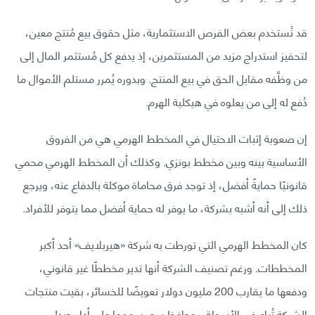
قد تُستخدم بعض الفرص الاستثمارية، مثل حقوق بيع مُنتج معين،
لتحفيز استدراج مزيد من المستثمرين، إذ يدفع كل مُستثمر المال إلى
من وظَّفه مقابل الحق في بيع المنتج. وبدوره يُمرر مستلم الأموال ما
دُفع له إلى من يعلوه في هيكلية الهرم.
إن صعوبة إثبات الاحتيال في المخطط الهرمي هي من الفروق
الأساسية بينه وبين مخطط بونزي. وكذلك أن المخطط الهرمي محمي
قانونيًا حمايةً أفضل، إذ توجد فرق محاماة موكلة بالدفاع عنه، ويرجع
ذلك إلى أنه أشبه بشركة، ما يوفر له حماية أفضل مما يتوفر للأفراد.
كان المخطط الهرمي التي تورطت به شركة «هيربلايف» أحد أكبر
المخططات. ورغم تصنيف الشركة أنها تدير مخططًا غير قانوني،
ودفعها ما يقارب 200 مليون دولار تعويضًا للخسائر، بقيت منتجات
الشركة تُباع في الأسواق، وحافظ سعر سهمها على أداء جيد!