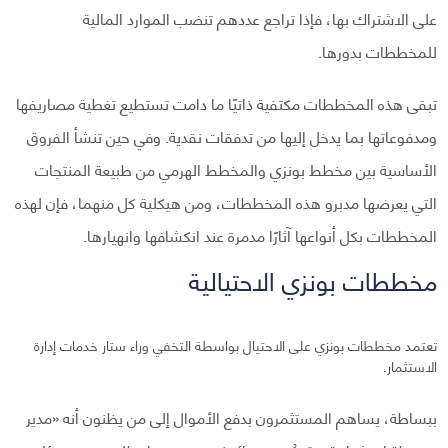
على الاشتراك بها، فإذا تراجع عددهم تنضب الموارد المالية
للمخططات بدورها.
تبقى هذه المخططات مكتفية ذاتيًا ما دامت تستطيع تغطية مصاريفها
ومدفوعاتها بما يدخل إليها من تدفقات نقدية. وفي حين تنشأ الفروق
الأساسية بين مخطط بونزي والمخطط الهرمي من طبيعة المنتجات
التي يعرضها مدبرو هذه المخططات، ومن هيكلية كل منهما، فإن لهذه
المخططات بكل أنواعها آثارًا مدمرة عند انكشافها وانهيارها.
مخططات بونزي الاحتيالية
تعتمد مخططات بونزي على الاحتيال بواسطة التخفي وراء ستار خدمات إدارة
الاستثمار.
ببساطة، يساهم المستثمرون بدفع الأموال إلى من يظنون أنه «مدير