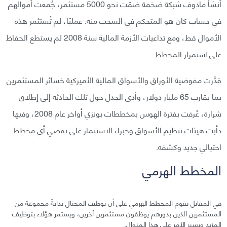
أنشأ مادوف شبكة ضخمة ضمّت نحو 5000 مستثمر، جُمعت أموالهم
في حساب كان هو المتحكم في السحب منه. عمليًا، لم تُستثمر هذه
الأموال قط، ومع تداعيات الأزمة المالية سنة 2008 لم يستطع الحفاظ
على استمرار المخطط.
قدَّرت مفوضية الأوراق والأسواق المالية الأميركية خسائر المستثمرين
بما يقارب 65 مليار دولار، وأدى الجدل حول تلك الحادثة إلى إطلاق
شرارة، عُرفت بفترة الهوس بمخططات بونزي أواخر عام 2008، وفيها
دأبت هيئات تنظيم الأسواق وخبراء الاستثمار على تقصي أي مخطط
احتيالي جديد وكشفه.
المخطط الهرمي
في المقابل يقوم المخطط الهرمي على أن يوظف المحتال بدايةً مجموعة من
المستثمرين الذين بدورهم يوظفون مستثمرين آخرين، ويستمر هؤلاء بتوظيف
المزيد ويسير الأمر على هذا المنوال.