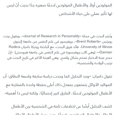
المولودين أولًا والأطفال المولودين لاحقًا صغيرة جدًا بحيث أنّ ليس
لها تأثير عملي على حياة الأشخاص.
ونُشِر البحث في مجلة «Journal of Research in Personality»، ويقول برنت
روبرتس «Brent Roberts»، بروفيسور في علم النفس من جامعة إلينوي
University of Illinois، قائد فريق البحث، مع الباحثة روديكا داميان Rodica
Damian»» (وهي الآن بروفيسورة في علم النفس في جامعة هيوستن): «إنّ
حجم عينة الاختبار ضخم بشكل واضح، وهي العينة الأكبر في تاريخ البحث في
ترتيب الولادة والشخصية».
تقول داميان: «وجد التحليل كما وجدت دراسة سابقة واسعة النطاق؛ أن
المواليد الأوائل يتمتعون بمعدل ذكاء أعلى بنقطة واحدة بالمقارنة مع
الأطفال المولودين لاحقًا، الفارق كبير إحصائيًا، ولكنه ليس ذا أهمية».
كشف التحليل أيضًا عن اختلافات ثابتة في الشخصية بين الأطفال
الأوائل والأطفال المولودون لاحقًا، حيث يميل الأطفال الأوائل