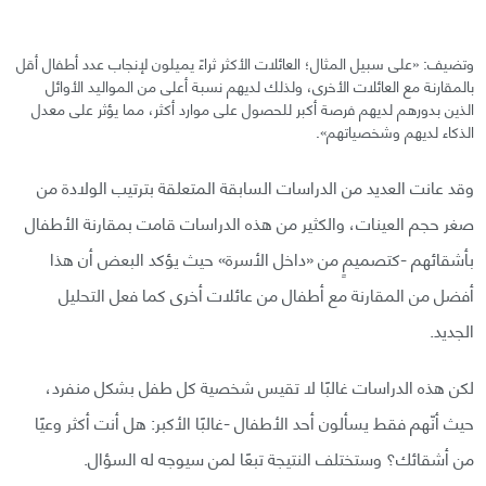
وتضيف: «على سبيل المثال؛ العائلات الأكثر ثراءً يميلون لإنجاب عدد أطفال أقل
بالمقارنة مع العائلات الأخرى، ولذلك لديهم نسبة أعلى من المواليد الأوائل
الذين بدورهم لديهم فرصة أكبر للحصول على موارد أكثر، مما يؤثر على معدل
الذكاء لديهم وشخصياتهم».
وقد عانت العديد من الدراسات السابقة المتعلقة بترتيب الولادة من
صغر حجم العينات، والكثير من هذه الدراسات قامت بمقارنة الأطفال
بأشقائهم -كتصميمٍ من «داخل الأسرة» حيث يؤكد البعض أن هذا
أفضل من المقارنة مع أطفال من عائلات أخرى كما فعل التحليل
الجديد.
لكن هذه الدراسات غالبًا لا تقيس شخصية كل طفل بشكل منفرد،
حيث أنّهم فقط يسألون أحد الأطفال -غالبًا الأكبر: هل أنت أكثر وعيًا
من أشقائك؟ وستختلف النتيجة تبعًا لمن سيوجه له السؤال.