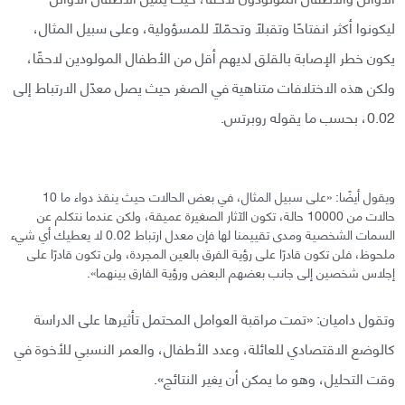
ليكونوا أكثر انفتاحًا وتقبلًا وتحمّلًا للمسؤولية، وعلى سبيل المثال،
يكون خطر الإصابة بالقلق لديهم أقل من الأطفال المولودين لاحقًا،
ولكن هذه الاختلافات متناهية في الصغر حيث يصل معدّل الارتباط إلى
0.02، بحسب ما يقوله روبرتس.
ويقول أيضًا: «على سبيل المثال، في بعض الحالات حيث ينقذ دواء ما 10
حالات من 10000 حالة، تكون الآثار الصغيرة عميقة، ولكن عندما نتكلم عن
السمات الشخصية ومدى تقييمنا لها فإن معدل ارتباط 0.02 لا يعطيك أي شيء
ملحوظ، فلن تكون قادرًا على رؤية الفرق بالعين المجردة، ولن تكون قادرًا على
إجلاس شخصين إلى جانب بعضهم البعض ورؤية الفارق بينهما».
وتقول داميان: «تمت مراقبة العوامل المحتمل تأثيرها على الدراسة
كالوضع الاقتصادي للعائلة، وعدد الأطفال، والعمر النسبي للأخوة في
وقت التحليل، وهو ما يمكن أن يغير النتائج».