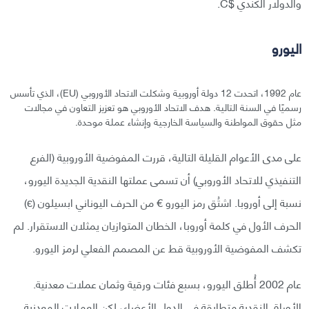
والدولار الكندي $C.
اليورو
عام 1992، اتحدت 12 دولة أوروبية وشكلت الاتحاد الأوروبي (EU)، الذي تأسس
رسميًا في السنة التالية. هدف الاتحاد الأوروبي هو تعزيز التعاون في مجالات
مثل حقوق المواطنة والسياسة الخارجية وإنشاء عملة موحدة.
على مدى الأعوام القليلة التالية، قررت المفوضية الأوروبية (الفرع
التنفيذي للاتحاد الأوروبي) أن تسمى عملتها النقدية الجديدة اليورو،
نسبة إلى أوروبا. اشتُق رمز اليورو € من الحرف اليوناني ابسيلون (є)
الحرف الأول في كلمة أوروبا، الخطان المتوازيان يمثلان الاستقرار. لم
تكشف المفوضية الأوروبية قط عن المصمم الفعلي لرمز اليورو.
عام 2002 أُطلق اليورو، بسبع فئات ورقية وثمان عملات معدنية.
الأوراق النقدية متطابقة في الدول الأعضاء، لكن العملات المعدنية