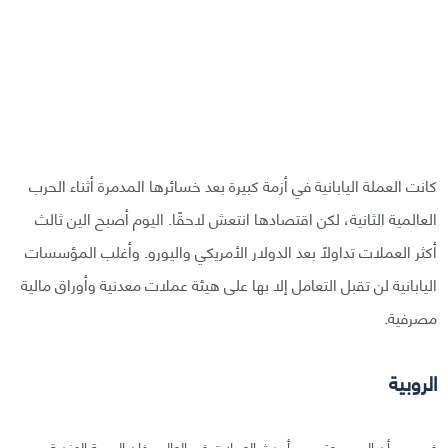
كانت العملة اليابانية في أزمة كبيرة بعد خسائرها المدمرة أثناء الحرب
العالمية الثانية، لكن اقتصادها انتعش لاحقًا. اليوم أصبح الين ثالث
أكثر العملات تداولًا بعد الدولار الأمريكي واليورو. وأغلب المؤسسات
اليابانية لن تقبل التعامل إلا بها على هيئة عملات معدنية وأوراق مالية
مصرفية.
الروبية
في حين أن اليورو يعتبر من أحدث العملات في العالم، فإن الروبية الهندية من