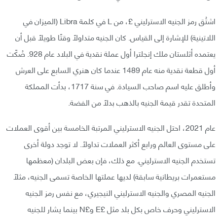
اشتُق رمز الجنيه الاسترليني £، من L في كلمة Libra (الميزان في
اللاتينية) للإشارة إلى القياس. كان الجنيه متداولًا وقتًا طويلًا قبل أن
يعتمده أثلستان ملك إنجلترا أول عملة نقدية في البلاد عام 928. صُكّت
أول قطعة نقدية منه عام 1489 عندما كان هنري السابع على العرش
وأطلق عليه اسم صاحب السيادة. في سنة 1717، بدأت المملكة
المتحدة تقدر قيمة الجنيه بالذهب بدلًا من الفضة.
عام 2021، احتل الجنيه الاسترليني المرتبة الخامسة بين أقوى العملات
على مستوى العالم ورابع أكثر العملات تداولًا. لا توجد دولة أخرى
تستخدم الجنيه الاسترليني. مع ذلك، فإن بعض البلدان (معظمها
مستعمرات بريطانية سابقة) لديها عملتها الخاصة تسمى الجنيه، مثلًا
الجنيه المصري والجنيه الاسترليني النيجيري، مع نفس رمز الجنيه
الاسترليني وحرف خاص بكل بلد مثل £E و£N بينما يشار للجنيه