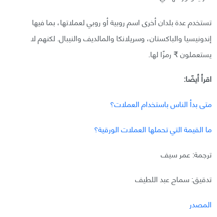
تستخدم عدة بلدان أخرى اسم روبية أو روبي لعملاتها، بما فيها
إندونيسيا والباكستان، وسريلانكا والمالديف والنيبال. لكنهم لا
يستعملون ₹ رمزًا لها.
اقرأ أيضًا:
متى بدأ الناس باستخدام العملات؟
ما القيمة التي تحملها العملات الورقية؟
ترجمة: عمر سيف
تدقيق: سماح عبد اللطيف
المصدر