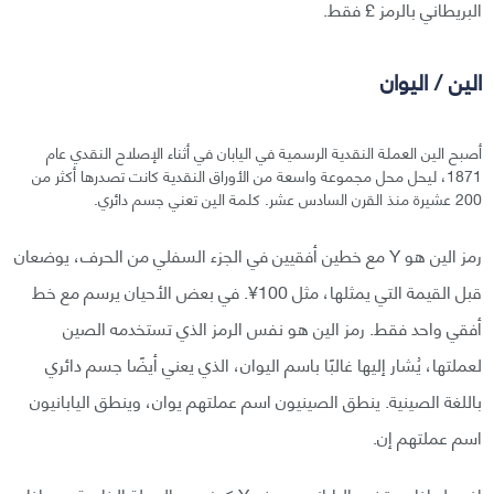
البريطاني بالرمز £ فقط.
الين / اليوان
أصبح الين العملة النقدية الرسمية في اليابان في أثناء الإصلاح النقدي عام
1871، ليحل محل مجموعة واسعة من الأوراق النقدية كانت تصدرها أكثر من
200 عشيرة منذ القرن السادس عشر. كلمة الين تعني جسم دائري.
رمز الين هو Y مع خطين أفقيين في الجزء السفلي من الحرف، يوضعان
قبل القيمة التي يمثلها، مثل 100¥. في بعض الأحيان يرسم مع خط
أفقي واحد فقط. رمز الين هو نفس الرمز الذي تستخدمه الصين
لعملتها، يُشار إليها غالبًا باسم اليوان، الذي يعني أيضًا جسم دائري
باللغة الصينية. ينطق الصينيون اسم عملتهم يوان، وينطق اليابانيون
اسم عملتهم إن.
إذن، لماذا يستخدم اليابانيون حرف Y كجزء من العملة الخاصة بهم إذا