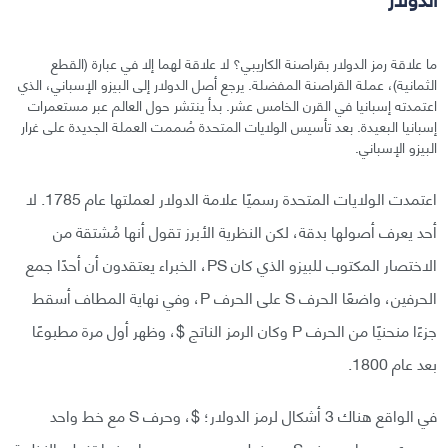
ما علاقة رمز الدولار بقراصنة الكاريبي؟ لا علاقة لهما إلا في عبارة (القطع
الثمانية)، عملة القراصنة المفضلة. يرجع أصل الدولار إلى البيزو الإسباني، الذي
اعتمدته إسبانيا في القرن الخامس عشر. بدأ ينتشر حول العالم عبر مستعمرات
إسبانيا البعيدة. بعد تأسيس الولايات المتحدة صُممت العملة الجديدة على غرار
البيزو الإسباني.
اعتمدت الولايات المتحدة رسميًا علامة الدولار لعملتها عام 1785. لا
أحد يعرف أصولها بدقة، لكن النظرية الأبرز تقول أنها مُشتقة من
الاختصار المكتوب للبيزو الذي كان PS، الخبراء يعتقدون أن أحدًا جمع
الحرفين، واضعًا الحرف S على الحرف P، وفي نهاية المطاف أسقط
جزءًا منحنيًا من الحرف P وكان الرمز الناتج $، وظهر أول مرة مطبوعًا
بعد عام 1800.
في الواقع هناك 3 أشكال لرمز الدولار؛ $، وحرف S مع خط واحد
عمودي عبرها، وحرف S مع خطين عموديين عبرها. بينما تغطي النظرية