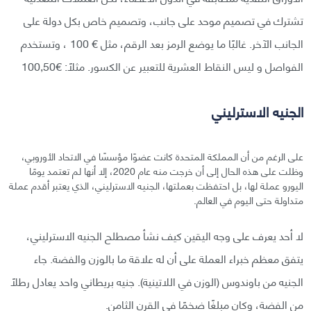
تشترك في تصميم موحد على جانب، وتصميم خاص بكل دولة على
الجانب الآخر. غالبًا ما يوضع الرمز بعد الرقم، مثل € 100 ، وتستخدم
الفواصل و ليس النقاط العشرية للتعبير عن الكسور. مثلًا: €100,50
الجنيه الاسترليني
على الرغم من أن المملكة المتحدة كانت عضوًا مؤسسًا في الاتحاد الأوروبي،
وظلت على هذه الحال إلى أن خرجت منه عام 2020، إلا أنها لم تعتمد يومًا
اليورو عملة لها، بل احتفظت بعملتها، الجنيه الاسترليني، الذي يعتبر أقدم عملة
متداولة حتى اليوم في العالم.
لا أحد يعرف على وجه اليقين كيف نشأ مصطلح الجنيه الاسترليني،
يتفق معظم خبراء العملة على أن له علاقة ما بالوزن والفضة. جاء
الجنيه من باوندوس (الوزن في اللاتينية). جنيه بريطاني واحد يعادل رطلًا
من الفضة، وكان مبلغًا ضخمًا في القرن الثامن.