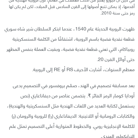
أقدمها، إذ يمكن تتبع أصولها إلى القرن السادس قبل الميلاد، لكن لم يكن لها
رمز حتى سنة 2010.
ظهرت الروبية الحديثة عام 1540، عندما ابتكر السلطان شير شاه سوري
قطعة نقدية فضية باسم الروبية، اشتقاقًا من الكلمة السنسكريتية
روبياكام، التي تعني قطعة نقدية فضية، وبقيت العملة بنفس المظهر
حتى أوائل القرن 20.
معظم السنوات، أشارت الأحرف RS أو RE إلى الروبية.
بعد مسابقة تصميم في الهند، صمّم بروفسور في التصميم يدعى
أودايا كومار الرمز الفائز ₹. يتضمن عناصر من ديفاناغاري (نص
يستعمل لكتابة العديد من اللغات الهندية مثل السنسكريتية والهندية)،
والكتابات الرومانية أو اللاتينية: الديفاناغاري (را) للروبية والرومان (ر)
للكلمة الإنجليزية روبي. والخطوط المتوازية أعلى التصميم تمثل علم
الترايكولور الهندي.