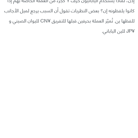
كانوا يلفظونه إن؟ بعض النظريات تقول أن السبب يرجع لميل الأجانب
للفظها ين. تُميّز العملة بحرفين قبلها للتفريق ¥CN لليوان الصيني و
¥JP للين الياباني.