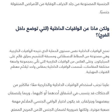
الجنسية المصنوعة من جلد الخراف الوقاية من الأمراض المنقولة
جنسيًا.
ولكن ماذا عن الواقيات الداخلية (التي توضع داخل
الفرج)؟
تمنح الواقيات الداخلية نفس مستوى الحماية الذي تتيحه الواقيات الخارجية.
وهي مصنوعة من المطاط الاصطناعي ومسبقة التشحيم بمزلق قائم على
السيليكون. وعلى العكس من الواقيات الخارجية التي تأتي بمجموعة واسعة
مختلفة المقاسات، صُممت الواقيات الداخلية بمقاس واحد ليلائم معظم
القنوات المهبلية.
علينا تجنب استخدام الواقيات الداخلية والخارجية معًا؛ فالكثير من
الاحتكاك قد يتسبب في انشقاق أحدهما أو كليهما، وربما يلتصقان
ببعضهما وينزلقان. قد يكون اختيار الواقي الجنسي الملائم مهمة
صعبة موترة، ولكنها ضرورية لضمان الجنس الآمن المريح الممتع.