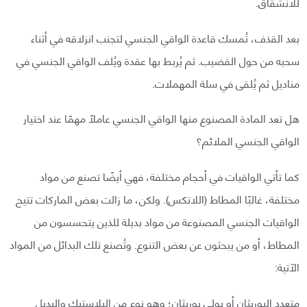
للانشقاق.
بعد القذف، تُمسك قاعدة الواقي الجنسي لتجنب انزلاقه في أثناء
سحبه من حول القضيب. ثم يُربط بها عقدة ويُلف الواقي الجنسي في
مناديل ثم يُلقى في سلة المهملات.
هل تعد المادة المصنوع منها الواقي الجنسي عاملًا مهمًا عند اختيار
الواقي الجنسي الملائم؟
كما تأتي الواقيات في أحجام مختلفة، فهي أيضًا تصنع من مواد
مختلفة، غالبًا المطاط (اللاتكس). ولكن، ما زالت بعض الماركات تتيح
الواقيات الجنسي المصنوعة من مواد بديلة للذين يتحسسون من
المطاط، أو من يبحثون عن بعض التنوع. وتُصنع تلك البدائل من المواد
الآتية:
متعدد اليوريثان أو بولي يوريثان؛ وهو نوع من البلاستيك والبديل