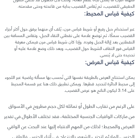
الحقيقي للقضيب، ثم يُقاس القضيب بداية من قاعدته وحتى مقدمته.
كيفية قياس المحيط:
عبر استخدام حبل رفيع أو شريط قياس مرن، يُلف أي منهما برفق حول أكثر أجزاء
القضيب سمكًا، ثم توضع علامة على نقطتي التقاء الحبل، وتقاس المسافة بين
النقطتين بعد إزالة الحبل وفرده. وإذا كان شريط قياس مرن فيمكن معرفة
القياس فور التفاف الشريط حول القضيب، وبعد ذلك وضع علامة عليه أو
تحديده حتى لا يُنسى.
كيفية قياس العرض:
يمكن استنتاج العرض بالطريقة نفسها التي تُحسب بها مسألة رياضية عبر اللجوء
إلى محيط الدائرة لتحديد قطرها. ويمكن تطبيق ذلك هنا عبر قسمة المحيط
على 3.14 ليكون الناتج هو عرض القضيب.
على الرغم من تقارب الطول أو تماثله لكل حجم مطروح في الأسواق
من ماركات الواقيات الجنسية المختلفة، فقد تختلف الأطوال في تقدير
العرض والمحيط؛ لذلك من المهم الانتباه إليها عند البحث عن الواقي
الجنسي الملائم لتجنب الشعور بالانزعاج في أثناء الجنس. فالواقي