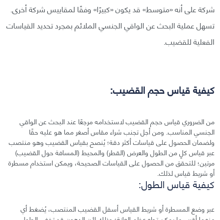
شركة على أنه «متوسط» قد يكون «كبيرًا» وفقًا لمقاييس شركة أخرى.
تسهل عملية البحث عن الواقي الجنسي الملائم بمجرد تحديد القياسات
الفعلية للقضيب.
كيفية قياس حجم القضيب:
من الضروري قياس حجم القضيب لاستخدامه مرجعًا عند البحث عن الواقي
الجنسي المناسب. ومن أجل تجنب شراء مقاس أصغر مما هو عليه حقًا
ولضمان الحصول على قياسات أكثر دقة؛ يُنصح بقياس القضيب وهو منتصب
عبر قياس كلٍ من الطول والعرض (القطر) والمحيط (المسافة حول القضيب)
مرتين؛ للتحقق من الحصول على القياسات الصحيحة، ويمكن استخدام مسطرة
أو شريط قياس لذلك.
كيفية قياس الطول:
عبر وضع المسطرة أو شريط القياس أسفل القضيب المنتصب، يُضغط أي
منهما أقرب ما يمكن تجاه عظم العانة؛ وذلك لأن الدهون قد تخفي الطول