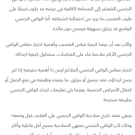
الجنسي المُفتقر إلى المسافة الكافية في عرضه قد يكون ضيقًا على
طرف القضيب ما يزيد من احتمالية انشقاقه. أما الواقي الجنسي
الواسع قد ينزلق بسهولة فيصبح دون فائدة.
والآن بعد أن عرفنا كيفية قياس القضيب وأهمية اختيار مقاس الواقي
الجنسي الأكثر ملاءمة بناء على القياسات، سنتناول كيفية ارتدائه.
اختيار مقاس الواقي الجنسي الملائم ليس ذا أهمية حقيقية إذا لم
يصح ارتداؤه، فقد ينشق أو ينزلق، ما يفقده وظيفته في منع الحمل أو
انتقال الأمراض الجنسية. وفيما يلي تعليمات ارتداء الواقي الجنسي
بطريقة صحيحة:
ينبغي تفقد تاريخ صلاحية الواقي الجنسي على الغلاف قبل وضعه؛
وذلك لأن الواقي الجنسي منتهي الصلاحية يصبح أقل فاعلية وأكثر
عرضة للانشقاق أو القطع وذلك لأنه يصبح أقل تماسكًا ومرونة.