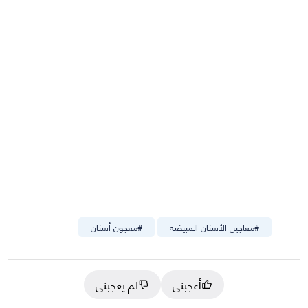
#
معاجين الأسنان المبيضة
#
معجون أسنان
أعجبني
لم يعجبني