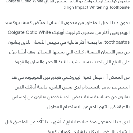
معجون كولجيت أوبتك وايت ذو التأثير المبيض القوي Colgate Optic White
High Impact Whitening Toothpaste:
يحوي هذا الجيل المتطور من معجون الأسنان المبيِّض كمية بيروكسيد
الهيدروجين أكثر من معجون كولجيت أوبتيك Colgate Optic White
toothpastes. ما يجعله أكثر فاعلية في تبييض الأسنان للذين يعانون
من بقع الأسنان الصعبة، كتلك التي تسببها السجائر. وهو أيضًا مؤثر
على البقع التي تحدث بسبب شرب النبيذ الأحمر والشاي والقهوة.
من الممكن أن تجعل كمية البيروكسي هيدروجين الموجودة في هذا
المنتج غير مريح للاستخدام لدى بعض الناس، خاصة أولئك الذين
يعانون من حساسية سنية. بعض المستخدمين يعانون من إحساس
بالحرقة في لثتهم ناجم عن الاستخدام المطول.
لدى هذا المعجون مدة صلاحية تبلغ 7 أشهر، لذا تأكد من الملصق قبل
الشراء، بالأخص إن كنت تشتري بكميات كبيرة.