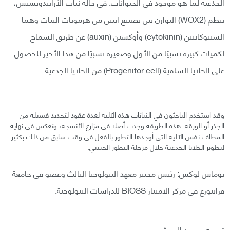
الجذعية لما هو موجود في الحيوانات. في حالة نبات الأرابيدوبسيس،
ينظم (WOX2) التوازن بين تصنيع اثنين من هرمونات النبات وهما
السيتوكاينين (cytokinin) وأوكسين (auxin) عن طريق السماح
لكميات كبيرة نسبيًا من الأول وصغيرة نسبيًا من هذا الأخير للحصول
على الخلايا السلفية (Progenitor cell) من الخلايا الجذعية.
وقد استخدم الباحثون في النباتات هذه الآلية لعدة عقود لتجديد فسيلة من
الجذر أو الورقة. هذه الطريقة وجدت أصلا في مزارع الأنسجة، وتعكس في نهاية
المطاف نفس الآلية التي أوجدها التطور بالفعل في وقت سابق من ذلك بكثير
لتطوير الخلايا الجذعية خلال مرحلة التطور الجنيني.
توماس لوكس: رئيس مختبر معهد البيولوجيا الثالث وعضو فى جامعة
فرايبورغ فى مركز الامتياز BIOSS للدراسات البيولوجية.
ترجمة: محمد الموشي