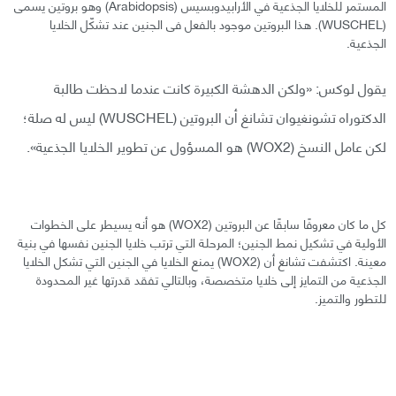
المستمر للخلايا الجذعية في الأرابيدوبسيس (Arabidopsis) وهو بروتين يسمى
(WUSCHEL). هذا البروتين موجود بالفعل فى الجنين عند تشكّل الخلايا
الجذعية.
يقول لوكس: «ولكن الدهشة الكبيرة كانت عندما لاحظت طالبة
الدكتوراه تشونغيوان تشانغ أن البروتين (WUSCHEL) ليس له صلة؛
لكن عامل النسخ (WOX2) هو المسؤول عن تطوير الخلايا الجذعية».
كل ما كان معروفًا سابقًا عن البروتين (WOX2) هو أنه يسيطر على الخطوات
الأولية في تشكيل نمط الجنين؛ المرحلة التي ترتب خلايا الجنين نفسها في بنية
معينة. اكتشفت تشانغ أن (WOX2) يمنع الخلايا في الجنين التي تشكل الخلايا
الجذعية من التمايز إلى خلايا متخصصة، وبالتالي تفقد قدرتها غير المحدودة
للتطور والتميز.