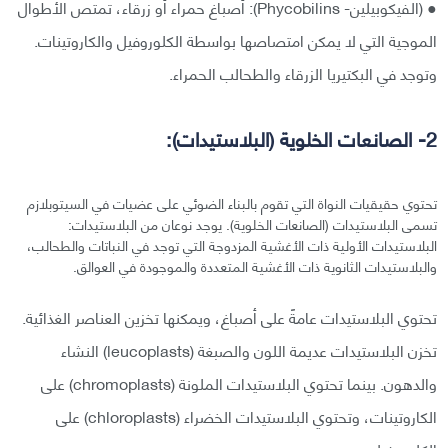
● (الفيكوبيلين- Phycobilins): أصباغ حمراء أو زرقاء، تمتص الأطوال
الموجية التي لا يمكن امتصاصها بواسطة الكلوروفيل والكاروتينات.
وتوجد في البكتيريا الزرقاء والطحالب الحمراء.
2- الصانعات الخلوية (البلاستيدات):
تحتوي حقيقيات النواة التي تقوم بالبناء الضوئي على عضيات في السيتوبلازم
تسمى البلاستيدات (الصانعات الخلوية). يوجد نوعان من البلاستيدات:
البلاستيدات الأولية ذات الأغشية المزدوجة التي توجد في النباتات والطحالب،
والبلاستيدات الثانوية ذات الأغشية المتعددة والموجودة في العوالق.
تحتوي البلاستيدات عامةً على أصباغ، ويمكنها تخزين العناصر الغذائية.
تخزن البلاستيدات عديمة اللون والصبغة (leucoplasts) النشاء
والدهون. بينما تحتوي البلاستيدات الملونة (chromoplasts) على
الكاروتينات، وتحتوي البلاستيدات الخضراء (chloroplasts) على