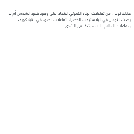
هناك نوعان من تفاعلات البناء الضوئي اعتمادًا على وجود ضوء الشمس أم لا.
يحدث النوعان في البلاستيدات الخضراء: تفاعلات الضوء في الثايلاكويد،
وتفاعلات الظلام -اللا ضوئية- في السَدى.