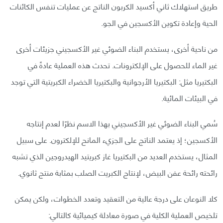
طريق استهلاك ثاني أكسيد الكربون الناتج عن عمليات تنفس الكائنات
الحية وإعادة تكوين الأكسجين في الجو.
من ناحية أخرى، يستخدم البناء الضوئي غير الأكسجيني جزيئات أخرى
غير الماء للحصول على الإلكترونات. تحدث هذه العملية عادةً في
البكتيريا مثل: البكتيريا الأرجوانية والبكتيريا الخضراء الكبريتية التي توجد
في البيئات المائية.
سُمي البناء الضوئي غير الأكسجيني بهذا الاسم نظرًا لعدم إنتاجه
الأكسجين؛ إذ يعتمد الناتج على الجزيء المانح للإلكترون. على سبيل
المثال، يستخدم العديد من البكتيريا غاز كبريتيد الهيدروجين الذي تشبه
رائحته رائحة عفن البيض، لإنتاج الكبريت الصلب بمثابة منتج ثانوي.
كلا النوعان على درجة عالية من التعقيد وتعدد الخطوات، ولكن يمكن
تلخيص العملية الكلية في صورة معادلة كيميائية كالتالي: