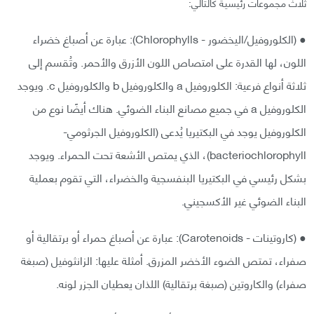
ثلاث مجموعات رئيسية كالتالي:
● (الكلوروفيل/اليخضور - Chlorophylls): عبارة عن أصباغ خضراء
اللون، لها القدرة على امتصاص اللون الأزرق والأحمر. وتُقسم إلى
ثلاثة أنواع فرعية: الكلوروفيل a والكلوروفيل b والكلوروفيل c. ويوجد
الكلوروفيل a في جميع مصانع البناء الضوئي. هناك أيضًا نوع من
الكلوروفيل يوجد في البكتيريا يُدعى (الكلوروفيل الجرثومي-
bacteriochlorophyll)، الذي يمتص الأشعة تحت الحمراء. ويوجد
بشكل رئيسي في البكتيريا البنفسجية والخضراء، التي تقوم بعملية
البناء الضوئي غير الأكسجيني.
● (كاروتينات - Carotenoids): عبارة عن أصباغ حمراء أو برتقالية أو
صفراء، تمتص الضوء الأخضر المزرق. أمثلة عليها: الزانثوفيل (صبغة
صفراء) والكاروتين (صبغة برتقالية) اللذان يعطيان الجزر لونه.