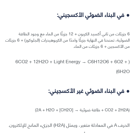
● في البناء الضوئي الأكسجيني:
6 جزيئات من ثاني أكسيد الكربون + 12 جزيئًا من الماء مع وجود الطاقة
الضوئية، تمنحنا في النهاية جزيئًا واحدًا من الكربوهيدرات (الجلوكوز) + 6 جزيئات
من الأكسجين + 6 جزيئات من الماء.
( 6CO2 + 12H2O + Light Energy → C6H12O6 + 6O2 +
6H2O)
● في البناء الضوئي غير الأكسجيني:
(CO2 + 2H2A + طاقة ضوئية → [CH2O] + 2A + H2O)
الحرف A في المعادلة متغير، ويمثل (H2A) الجزيء المانح للإلكترون.