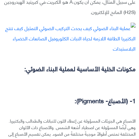
على سبيل المثال، يمكن أن يكون A هو الكبريت في كبريتيد الهيدروجين
(H2S) المانح للإلكترون.
مكونات الخلية الأساسية لعملية البناء الضوئي:
1- (الأصباغ- Pigments):
الأصباغ هي الجزيئات المسؤولة عن إعطاء اللون للنباتات والطحالب والبكتيريا.
وهي أيضًا المسؤولة عن اصطياد أشعة الشمس. والأصباغ ذات الألوان
المختلفة تمتص أطوالًا موجيةً مختلفةً من الضوء. يمكن تقسيم الأصباغ إلى