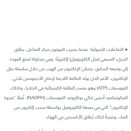
● التفاعلات الضوئية: عندما يضرب الفوتون مركز التفاعل، يطلق
الجزيء الصبغي (مثل الكلوروفيل) إلكترونًا. وفي محاولة لمنع العودة
إلى وضعه السابق، يتمكن الإلكترون من الهرب من خلال سلسلة نقل
الإلكترون، الأمر الذي يولد الطاقة اللازمة لإنتاج الأدينوسين ثلاثي
الفوسفات (ATP) وهو مصدر الطاقة الكيميائية في الخلايا، وكذلك
النيكوتيناميد أدينين ثنائي نوكليوتيد الفوسفات (NADPH). تُملأ "فجوة
الإلكترون" التي في صبغة الكلوروفيل بواسطة سحب إلكترون من
الماء، ونتيجةً لذلك يُطلق الأكسجين في الهواء.