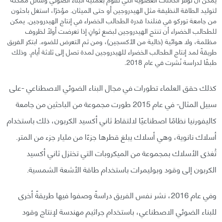
لتوليد الطاقة النظيفة مثل الهيدروجين أو حتى الميثان. مؤخرًا، استغل باحثون
من جامعة توركو في فنلندا قدرة الطحالب الخضراء في إنتاج الهيدروجين. يمكن
للطحالب الخضراء أن تنتج الهيدروجين لبضع ثوانٍ إذا تعرضت أولًا لظروف
مظلمة، ولا هوائية (خالية من الأكسجين)، ومن ثم التعرض للضوء. ابتكر الفريق
طريقةً لمد إنتاج الطحالب الخضراء للهيدروجين لمدة تصل إلى ثلاثة أيام. وذلك
طبقًا لدراسة نُشرت في عام 2018.
كذلك حقق العلماء تطورات في مجال البناء الضوئي الاصطناعي -على
سبيل المثال- في عام 2015 طورت مجموعة من الباحثين من جامعة
كاليفورنيا نظامًا اصطناعيًا لالتقاط ثاني أكسيد الكربون، ذلك باستخدام
أسلاك نانوية، وهي أسلاك يبلغ قطرها جزءًا من مليار جزء من المتر.
تُغذى الأسلاك بمجموعة من الميكروبات التي تختزل ثاني أكسيد
الكربون إلى وقود وبوليمرات باستخدام طاقة الأشعة الشمسية.
وفي عام 2016، نشر نفس الفريق دراسةً وصفوا فيها طريقةً أخرى
للبناء الضوئي الاصطناعي، باستخدام جراثيم مهندسة لإنتاج وقود