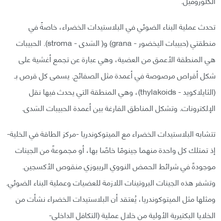
الكلوروفيل.
تحدث عملية البناء الضوئي في البلاستيدات الخضراء، خاصةً في
منطقتي (حبيبات اليخضور - grana) و( السَدى - stroma). الحبيبات
هي المنطقة الأعمق من العضية، وهي عبارة عن تجمع أغشية على
شكل أقراص مرصوصة في أعمدة مثل الصفائح. يسمى كل قرص بـ
(الثايلاكويد - thylakoids)، وهي المنطقة التي يحدث فيها نقل
الإلكترونات. وتشكل المناطق الفارغة بين أعمدة الحبيبات السَدى.
تتشابه البلاستيدات الخضراء مع الميتوكوندريا -مركز الطاقة في الخلية-
إذ تمتلك كل واحدة منهما جينومًا خاصًا بها، أو مجموعةً من الجينات
موجودةً في شرائط الحمض النووي الريبوزي منقوص الأكسجين.
وتشفر هذه الجينات البروتينات اللازمة للعضيات وعملية البناء الضوئي.
ومثلها مثل الميتوكوندريا، يُعتقد أن البلاستيدات الخضراء نشأت من
الخلايا البكتيرية الأولية من خلال عملية (التكافل الداخلي-