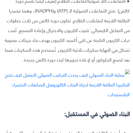
● التفاعلات اللا ضوئية/تفاعلات الظلام (تُعرف أيضًا باسم دورة
كالفن): تنتج التفاعلات الضوئية الـ (ATP) و(NADPH)، وهما مصدرا
الطاقة اللازمة لتفاعلات الظلام. تتكون دورة كالفن من ثلاث خطوات
من التفاعل الكيميائي: تثبيت الكربون والاختزال وإعادة التصنيع. تُثبت
ذرات الكربون الناتجة عن ثاني أكسيد الكربون بهدف بناء جزيئات عضوية
تشكل في النهاية سكريات ثلاثية الكربون. تُستخدم هذه السكريات فيما
بعد لصنع الجلوكوز أو لإعادة تدويرها لبدء دورة كالفن جديدة.
البناء الضوئي في المستقبل:
يمكن أن توفر الكائنات العضوية التي تقوم بعملية البناء الضوئي وسائل ممكنةً