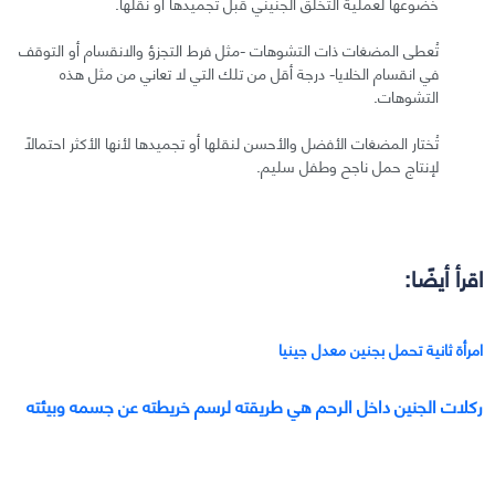
خضوعها لعملية التخلق الجنيني قبل تجميدها أو نقلها.
تُعطى المضغات ذات التشوهات -مثل فرط التجزؤ والانقسام أو التوقف
في انقسام الخلايا- درجة أقل من تلك التي لا تعاني من مثل هذه
التشوهات.
تُختار المضغات الأفضل والأحسن لنقلها أو تجميدها لأنها الأكثر احتمالًا
لإنتاج حمل ناجح وطفل سليم.
اقرأ أيضًا:
امرأة ثانية تحمل بجنين معدل جينيا
ركلات الجنين داخل الرحم هي طريقته لرسم خريطته عن جسمه وبيئته