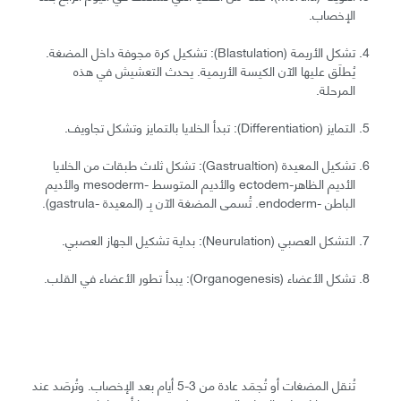
الإخصاب.
تشكل الأريمة (Blastulation): تشكيل كرة مجوفة داخل المضغة.
يُطلَق عليها الآن الكيسة الأريمية. يحدث التعشيش في هذه
المرحلة.
التمايز (Differentiation): تبدأ الخلايا بالتمايز وتشكل تجاويف.
تشكيل المعيدة (Gastrualtion): تشكل ثلاث طبقات من الخلايا
الأديم الظاهر-ectodem والأديم المتوسط -mesoderm والأديم
الباطن -endoderm. تُسمى المضغة الآن بِـ (المعيدة -gastrula).
التشكل العصبي (Neurulation): بداية تشكيل الجهاز العصبي.
تشكل الأعضاء (Organogenesis): يبدأ تطور الأعضاء في القلب.
تُنقل المضغات أو تُجمَد عادة من 3-5 أيام بعد الإخصاب. وتُرصَد عند