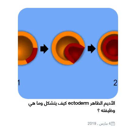
الأديم الظاهر ectoderm كيف يتشكل وما هي
وظيفته ؟
4 مارس ، 2019