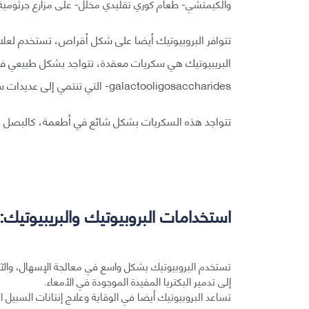
والكيمتشي- طعام كوري تقليدي مخلل- على مزارع جرثومية
تتوافر البروبيوتيك أيضا على شكل أقراص، تستخدم لعلاج 
البريبيوتيك هي سكريات معقدة، تتواجد بشكل طبيعي في غذ
galactooligosaccharides- التي تنتمي إلى عديدات سكريد الفاكهة.
تتواجد هذه السكريات بشكل شائع في أطعمة، كالبصل وال
استخدامات البروبيوتيك والبريبيوتيك:
تستخدم البروبيوتيك بشكل واسع في معالجة الإسهال، والآثار
إلى تدمير البكتريا المفيدة الموجودة في الأمعاء.
تساعد البروبيوتيك أيضا في الوقاية وعلاج إنتانات السبيل الب