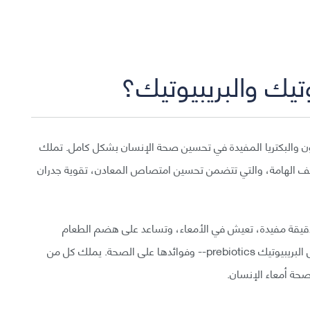
تيك والبريبيوتيك؟
لون والبكتريا المفيدة في تحسين صحة الإنسان بشكل كامل. تملك
ظائف الهامة، والتي تتضمن تحسين امتصاص المعادن، تقوية جدران
probiotic - بأنها متعضيات دقيقة مفيدة، تعيش في الأمعاء، وتساعد على هضم الطعام
ومحاربة البكتيريا الضارة، فقد كان هناك تركيز بسيط على البريبيوتيك prebiotics-- وفوائدها على الصحة. يملك كل من
حة أمعاء الإنسان.