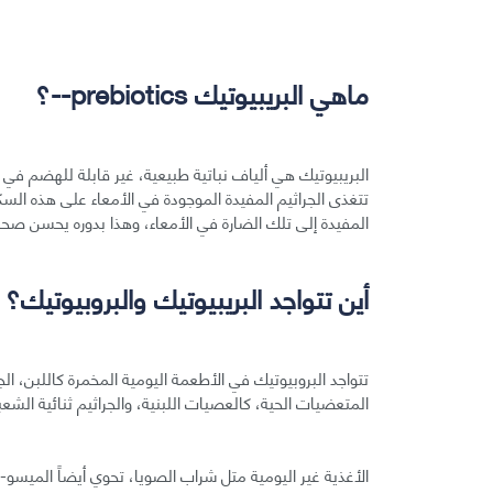
ماهي البريبيوتيك prebiotics--؟
البريبيوتيك هي ألياف نباتية طبيعية، غير قابلة للهضم في 
تتغذى الجراثيم المفيدة الموجودة في الأمعاء على هذه السكري
المفيدة إلى تلك الضارة في الأمعاء، وهذا بدوره يحسن صحة
أين تتواجد البريبيوتيك والبروبيوتيك؟
تتواجد البروبيوتيك في الأطعمة اليومية المخمرة كاللبن، ال
المتعضيات الحية، كالعصيات اللبنية، والجراثيم ثنائية الشعب
الأغذية غير اليومية متل شراب الصويا، تحوي أيضاً الميسو-نو