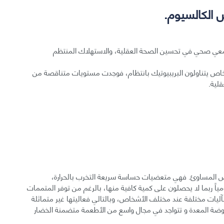
 الكالسيوم.
ك معي صحي في تحسين الصحة العقلية، والاستهلاك المنتظم
اص يتناولون البريبيوتيك بانتظام، فوجدت مستويات متناقصة من
قلية.
بعض المساوئ. فهي متعضيات حساسة سريعة التخرب بالحرارة،
اً ربما لا يحصلون على كمية كافية منها، بالرغم من توفر المتممات
بآليات مختلفة عند مختلف الأشخاص، وبالتالي فعاليتها غير متماثلة
حموضة المعدة و تتواجد في مجال واسع من الأطعمة متضمنة الخضار