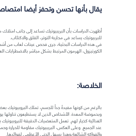
يقال بأنها تحسن وتحفز أيضا امتصاص
أظهرت الدراسات بأن البريبيوتيك تساعد إلى جانب امتلا
للبربيوتيك يساعد في محاربة التوتر، القلق والاكتئاب.
في هذه الدراسات البحثية، جرى فحص عينات لعاب من أشخ
الكورتيزول، الهرمون المرتبط بشكل مباشر بالاضطرابات الع
الخلاصة:
بالرغم من كونها مفيدةً جداً للجسم، تملك البروبيوتيك 
وبحموضة المعدة. الأشخاص الذين لا يستطيعون تناولها يومي
الغذائية كخيار لهم. تعمل المتعضيات الدقيقة للبروبيوتيك 
عند الجميع. وعلى العكس، البريبيوتيك مقاومة للحرارة و
والفواكه الشائعة،وهذا يسهل الجني الأعظمي لفوائدها.