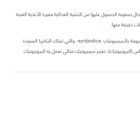
ل صعوبة الحصول عليها من الحمية الغذائية فقيرة الأغذية الغنية
ات دقيقة منها.
مشاركة البروبيوتيك والبريبيوتيك يزيد من المنتجات المعروفة بالسينبيوتيك- synbiotics- والتي تملك البكتريا المفيدة
لبن (البروبيوتيك)، تعتبر سينبيوتيك مثالي تعمل به البروبيوتيك