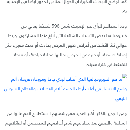
كما توضح الأبحاث الأخيرة أن الجهاز المناعي له دور أيضًا في الإصابة
به.
وجد استطلاع للرأي عبر الإنترنت شمل 596 شخصًا يعاني من
فيبروميالغيا بعض الأسباب الشائعة التي أبلغ عنها المشاركون. وربط
حوالي ثلثا الأشخاص أعراض ظهور المرض بحادث أو حدث معين، مثل
إصابة جسدية، أو فترة من المرض تخللتها عملية جراحية، أو نتيجة
للضغط في فترة معينة.
ومن الجدير بالذكر: أخبر العديد ممن شملهم الاستطلاع أنهم عانوا من
السلبية والضيق عند محاولتهم شرح أعراضهم للمختصين أو لعائلاتهم