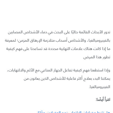
تدور الأبحاث القائمة حاليًا على البحث في دماء الأشخاص المصابين
بالفيبروميالغيا، والأشخاص أصحاب متلازمة الإرهاق المزمن؛ لمعرفة
ما إذا كانت هناك علامات التهابية محددة قد تساعدنا على فهم كيفية
تطور هذا المرض.
وإذا استطعنا فهم كيفية تفاعل الجهاز المناعي مع الألم والالتهابات،
يمكننا البدء بعلاج أكثر فاعلية للأشخاص الذين يعانون من
الفيبروميالغيا.
اقرأ أيضًا:
هل تثبط مضادات الالتهاب نمو العضلات حقًا؟