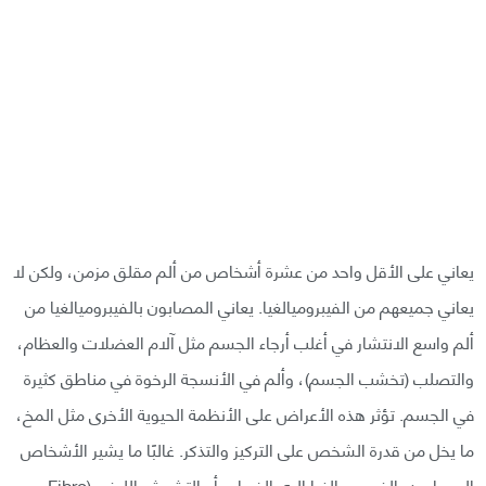
يعاني على الأقل واحد من عشرة أشخاص من ألم مقلق مزمن، ولكن لا
يعاني جميعهم من الفيبروميالغيا. يعاني المصابون بالفيبروميالغيا من
ألم واسع الانتشار في أغلب أرجاء الجسم مثل آلام العضلات والعظام،
والتصلب (تخشب الجسم)، وألم في الأنسجة الرخوة في مناطق كثيرة
في الجسم. تؤثر هذه الأعراض على الأنظمة الحيوية الأخرى مثل المخ،
ما يخل من قدرة الشخص على التركيز والتذكر. غالبًا ما يشير الأشخاص
المصابون بالفيبروميالغيا إليه بالضباب أو التشوش الليفي (Fibro