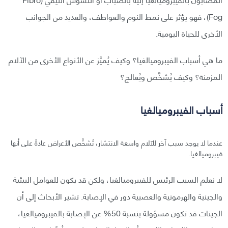
Fog)، فهو يؤثر على نمط النوم والعواطف، والعديد من الجوانب
الأخرى للحياة اليومية.
ما هي أسباب الفيبروميالغيا؟ وكيف يُميَّز عن الأنواع الأخرى من الآلام
المزمنة؟ وكيف يُشخَّص ويُعالج؟
أسباب الفيبروميالغيا
عندما لا يوجد سبب آخر للآلام واسعة الانتشار، تُشخَّص الأعراض عادةً على أنها
فيبروميالغيا.
لا نعلم السبب الرئيس للفيبروميالغيا، ولكن قد يكون للعوامل البيئية
والجينية والهرمونية والعصبية دور في الإصابة. تشير الأبحاث إلى أن
الجينات قد تكون مسؤولة بنسبة 50% عن الإصابة بالفيبروميالغيا،