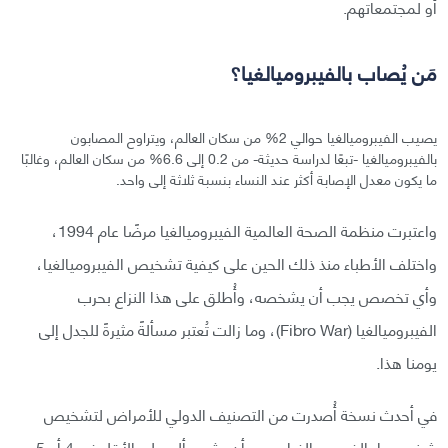
أو لمجتمعاتهم.
مَن يُصاب بالفيبروميالغيا؟
يصيب الفيبروميالغيا حوالي 2% من سكان العالم، ويتراوح المصابون
بالفيبروميالغيا -تبعًا لدراسة حديثة- من 0.2 إلى 6.6% من سكان العالم، وغالبًا
ما يكون معدل الإصابة أكثر عند النساء بنسبة ثلاثة إلى واحد.
واعتبرت منظمة الصحة العالمية الفيبروميالغيا مرضًا عام 1994،
واختلف الأطباء منذ ذلك الحين على كيفية تشخيص الفيبروميالغيا،
وأي تخصص يجب أن يشخصه، وأُطلق على هذا النزاع بحرب
الفيبروميالغيا (Fibro War)، وما زالت تُعتبر مسألةً مثيرةً للجدل إلى
يومنا هذا.
في أحدث نسخة أُصدرت من التصنيف الدولي للأمراض لتشخيص
شخص ما بالفيبروميالغيا، يجب أن يشعر بألم على الأقل في 4 أو 5