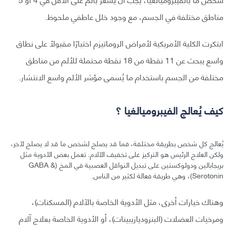
مناطق مختلفة في الجسم، مع وجود خلل عاطفي ملحوظ.
ابتكرت الكلية الأمريكية لأمراض الروماتيزم اختبارًا مقبولًا على نطاق
واسع يبحث عن 11 نقطة من 18 نقطة محتملة للألم من مناطق
مختلفة من الجسم باستخدام ما يُسمى مؤشر الألم واسع الانتشار.
كيف يُعالج الفيبروميالغيا ؟
يُعالج كل شخص بطريقة مختلفة، فما قد يصلح لشخص ما قد لا يصلح لآخر،
ولكن العلاج الرئيس هو التركيز على تخفيف الآلام. تعمل بعض الأدوية مثل
بريجابالين ودولوكستين على تبديل النواقل العصبية في المخ (GABA &
Serotonin)، وهي طريقة فعالة لكثير من الناس.
وهناك خيارات أخرى، مثل الأدوية الخاصة بالآلام (المسكنات)،
ومرخيات العضلات (البنزوديازيبينات)، أو الأدوية الخاصة بعلاج آلام