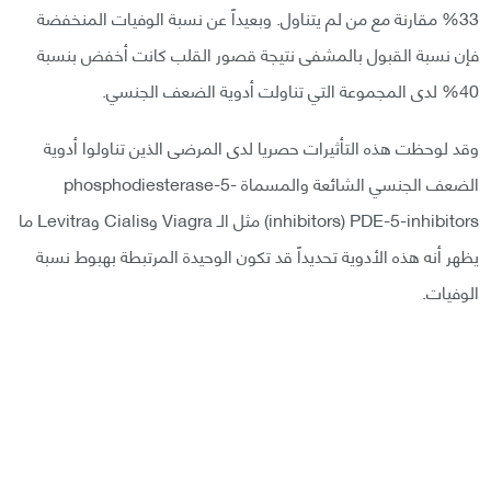
33% مقارنة مع من لم يتناول. وبعيداً عن نسبة الوفيات المنخفضة
فإن نسبة القبول بالمشفى نتيجة قصور القلب كانت أخفض بنسبة
40% لدى المجموعة التي تناولت أدوية الضعف الجنسي.
وقد لوحظت هذه التأثيرات حصريا لدى المرضى الذين تناولوا أدوية
الضعف الجنسي الشائعة والمسماة phosphodiesterase-5-
inhibitors) PDE-5-inhibitors) مثل الـ Viagra وCialis وLevitra ما
يظهر أنه هذه الأدوية تحديداً قد تكون الوحيدة المرتبطة بهبوط نسبة
الوفيات.