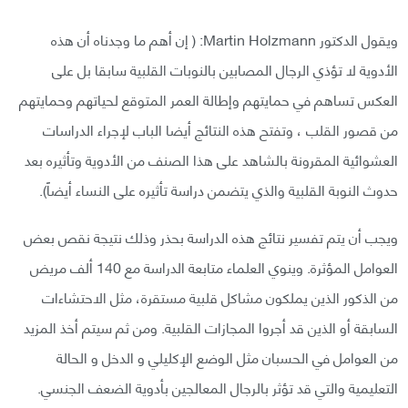
ويقول الدكتور Martin Holzmann: ( إن أهم ما وجدناه أن هذه
الأدوية لا تؤذي الرجال المصابين بالنوبات القلبية سابقا بل على
العكس تساهم في حمايتهم وإطالة العمر المتوقع لحياتهم وحمايتهم
من قصور القلب ، وتفتح هذه النتائج أيضا الباب لإجراء الدراسات
العشوائية المقرونة بالشاهد على هذا الصنف من الأدوية وتأثيره بعد
حدوث النوبة القلبية والذي يتضمن دراسة تأثيره على النساء أيضاً).
ويجب أن يتم تفسير نتائج هذه الدراسة بحذر وذلك نتيجة نقص بعض
العوامل المؤثرة. وينوي العلماء متابعة الدراسة مع 140 ألف مريض
من الذكور الذين يملكون مشاكل قلبية مستقرة، مثل الاحتشاءات
السابقة أو الذين قد أجروا المجازات القلبية. ومن ثم سيتم أخذ المزيد
من العوامل في الحسبان مثل الوضع الإكليلي و الدخل و الحالة
التعليمية والتي قد تؤثر بالرجال المعالجين بأدوية الضعف الجنسي.