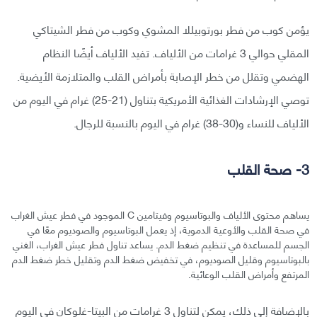
يؤمن كوب من فطر بورتوبيللا المشوي وكوب من فطر الشيتاكي
المقلي حوالي 3 غرامات من الألياف. تفيد الألياف أيضًا النظام
الهضمي وتقلل من خطر الإصابة بأمراض القلب والمتلازمة الأيضية.
توصي الإرشادات الغذائية الأمريكية بتناول (21-25) غرام في اليوم من
الألياف للنساء و(30-38) غرام في اليوم بالنسبة للرجال.
3- صحة القلب
يساهم محتوى الألياف والبوتاسيوم وفيتامين C الموجود في فطر عيش الغراب
في صحة القلب والأوعية الدموية، إذ يعمل البوتاسيوم والصوديوم معًا في
الجسم للمساعدة في تنظيم ضغط الدم. يساعد تناول فطر عيش الغراب، الغني
بالبوتاسيوم وقليل الصوديوم، في تخفيض ضغط الدم وتقليل خطر ضغط الدم
المرتفع وأمراض القلب الوعائية.
بالإضافة إلى ذلك، يمكن لتناول 3 غرامات من البيتا-غلوكان في اليوم