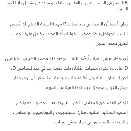
B الجسم في الحصول على الطاقة من الطعام، وتساعد في تشكيل خلايا الدم
الحمراء.
يظهر أيضًا أن العديد من فيتامينات B مهمة لصحة الدماغ. لذا تُنصح
النساء الحوامل بأخذ حمض الفوليك أو الفولات خلال فترة الحمل
لتعزيز صحة الجنين.
يُعد فطر عيش الغراب أيضًا النبات الوحيد ذا المصدر الطبيعي لفيتامين
D. عادةً ما تكون منتجات الألبان ذات مصدر غذائي جيد لفيتامين D،
لكن لا يتناول النباتيون أية منتجات حيوانية، لذا يمكن أن يوفر فطر
عيش الغراب مصدرًا بديلًا لهذا الفيتامين المهم.
تتوافر العديد من المعادن الأخرى التي يصعب الحصول عليها في
الحمية الغذائية النباتية، مثل: السيلينيوم، والبوتاسيوم، والنحاس،
والحديد، والفسفور في فطر عيش الغراب.