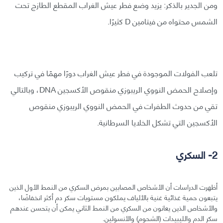
ومن الجدير بالذكر: يزيد وضع فطر عيش الغراب المقطع الطازج تحت
الشمس محتواه من فيتامين D كثيرًا.
تلعب الفولات الموجودة في فطر عيش الغراب دورًا مهمًا في تركيب
وإصلاح الحمض النووي الريبوزي منقوص الأكسجين DNA، وبالتالي
تقي من حدوث الطفرات في الحمض النووي الريبوزي منقوص
الأكسجين التي تشكل الخلايا السرطانية.
2- السكري
أظهرت الدراسات أن الأشخاص المصابين بمرض السكري من النمط الأول الذين
يتبعون حمية غذائية غنية بالألياف يملكون مستويات سكر دم أكثر انخفاضًا،
والأشخاص الذين يعانون من السكري من النمط الثاني يمكن أن يتحسن عندهم
سكر الدم والليبيدات (الشحوم) والأنسولين.