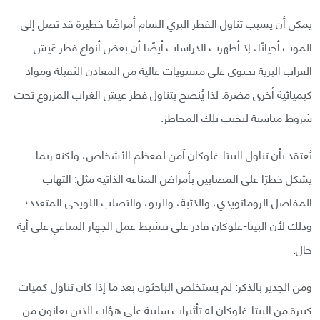
يمكن أن يسبب تناول الفطر البري السام أمراضًا خطيرة قد تصل إلى
الموت أحيانًا، إذ أظهرت الدراسات أيضًا أن بعض أنواع فطر عَيش
الغراب البرية تحتوي على مستويات عالية من المعادن الثقيلة ومواد
كيميائية أخرى مضرة. لذا يُنصح بتناول فطر عيش الغراب المزروع تحت
شروط مناسبة لتجنب تلك المخاطر.
يُعتقد بأن تناول البيتا-غلوكان آمن لمعظم الأشخاص، ولكنه ربما
يشكل خطرًا على المصابين بأمراض المناعة الذاتية مثل: التهاب
المفاصل الروماتويدي، والذئبة، والربو، والتصلب اللويحي المتعدد؛
وذلك لأن البيتا-غلوكان قادر على تنشيط عمل الجهاز المناعي على أية
حال.
ومن الجدير بالذكر: لم يستخلص الباحثون بعد ما إذا كان تناول كميات
كبيرة من البيتا-غلوكان له تأثيرات سلبية على هؤلاء الذين يعانون من