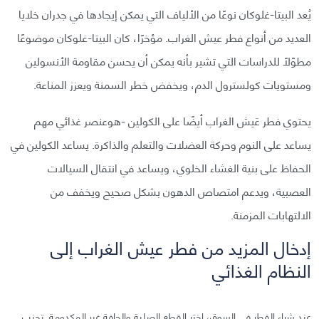
يُعد البيتا-غلوكان نوعًا من الألياف التي يمكن إيجادها في جدران خلايا
العديد من أنواع فطر عيش الغراب. مؤخرًا، كان البيتا-غلوكان موضوعًا
مطوّلًا للدراسات التي تشير بأنه يمكن أن يحسن مقاومة الأنسولين
ومستويات كولسترول الدم، ويخفض خطر السمنة ويعزز المناعة.
يحتوي فطر عَيش الغراب أيضًا على الكولين -هوعنصر غذائي مهم
يساعد على النوم وحركة العضلات والتعلم والذاكرة. يساعد الكولين في
الحفاظ على بنية الغشاء الخلوي، ويساعد في انتقال السيالات
العصبية، ويدعم امتصاص الدهون بشكل صحيح ويخفف من
الالتهابات المزمنة.
إدخال المزيد من فطر عيش الغراب إلى
النظام الغذائي
عند شراء الفطر في السوق، اختر القطع الصلبة والجافة غير المكدومة. تجنب