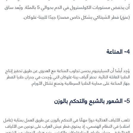
أن يخفض مستويات الكولسترول في الدم بحوالي 5 بالمئة. ويُعد ساق
(عنق) فطر الشيتاكي بشكل خاص مصدرًا جيدًا للبيتا-غلوكان.
4- المناعة
وُجِد أيضًا أن السيلينيوم يحسن تجاوب المناعة مع العدوى عن طريق تحفيز إنتاج
الخلايا القاتلة التائية. تحفز ألياف بيتا-غلوكان التي وُجِدت في جدران خلايا الفطر
جهاز المناعة على محاربة الخلايا السرطانية وتمنع تشكل الأورام.
5- الشعور بالشبع والتحكم بالوزن
تلعب الألياف الغذائية دورًا مهمًّا في التحكم بالوزن عن طريق العمل بمثابة (عامل
امتلاء) في النظام الهضمي، إذ يحتوي فطر عيش الغراب علی نوعين من الألياف
الغذائية في جدران خلاياه، البيتا-غلوكان والكيتين. يزيد هذان النوعان من الشعور