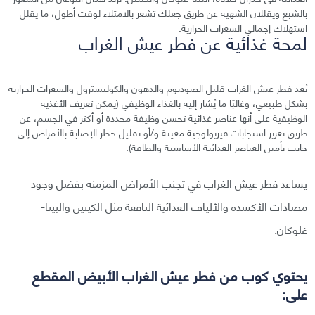
بالشبع ويقللان الشهية عن طريق جعلك تشعر بالامتلاء لوقت أطول، ما يقلل
استهلاك إجمالي السعرات الحرارية.
لمحة غذائية عن فطر عيش الغراب
يُعد فطر عيش الغراب قليل الصوديوم والدهون والكوليسترول والسعرات الحرارية
بشكل طبيعي، وغالبًا ما يُشار إليه بالغذاء الوظيفي (يمكن تعريف الأغذية
الوظيفية على أنها عناصر غذائية تحسن وظيفة محددة أو أكثر في الجسم، عن
طريق تعزيز استجابات فيزيولوجية معينة و/أو تقليل خطر الإصابة بالأمراض إلى
جانب تأمين العناصر الغذائية الأساسية والطاقة).
يساعد فطر عيش الغراب في تجنب الأمراض المزمنة بفضل وجود
مضادات الأكسدة والألياف الغذائية النافعة مثل الكيتين والبيتا-
غلوكان.
يحتوي كوب من فطر عيش الغراب الأبيض المقطع
على: