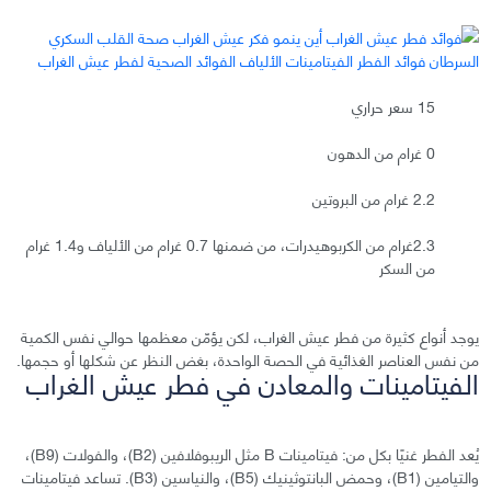
15 سعر حراري
0 غرام من الدهون
2.2 غرام من البروتين
2.3غرام من الكربوهيدرات، من ضمنها 0.7 غرام من الألياف و1.4 غرام
من السكر
يوجد أنواع كثيرة من فطر عيش الغراب، لكن يؤمّن معظمها حوالي نفس الكمية
من نفس العناصر الغذائية في الحصة الواحدة، بغض النظر عن شكلها أو حجمها.
الفيتامينات والمعادن في فطر عيش الغراب
يُعد الفطر غنيًا بكل من: فيتامينات B مثل الريبوفلافين (B2)، والفولات (B9)،
والتيامين (B1)، وحمض البانتوثينيك (B5)، والنياسين (B3). تساعد فيتامينات