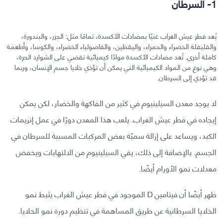
1- السرطان
يُعد فطر عيش الغراب غنيًا بمضادات الأكسدة، تمامًا مثل: الجزر، والبندورة،
والفليفلة الخضراء والحمراء، واليقطين، والفاصولياء الخضراء، والكوسا، وأطعمة
كاملة أخرى. تُعد مضادات الأكسدة موادًا كيميائية تقضي على الشوارد الحرة،
وهي نوع من المواد الكيميائية التي يمكن أن تؤذي خلايا جسم الإنسان، وربما
قد تؤدي إلى السرطان.
لا يوجد معدن السيلينيوم في كثير من الفاكهة والخضار، لكن يمكن
إيجاده في فطر عيش الغراب. يلعب هذا المعدن دورًا في عمل إنزيمات
الكبد، ويساعد على إزالة سميّة بعض المركبات المسببة للسرطان في
الجسم. بالإضافة إلى ذلك، يقي السيلينيوم من الالتهابات ويخفض
معدلات نمو الأورام أيضًا.
ظهر أيضًا أن فيتامين D الموجود في فطر عيش الغراب يثبط نمو
الخلايا السرطانية عن طريق المساهمة في تنظيم دورة نمو الخلايا.