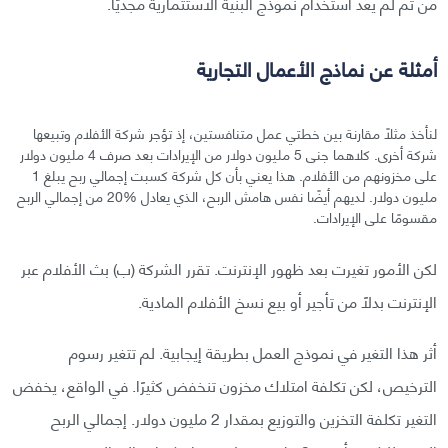
من ثم لم يعد استخدام نموذج البنية الاستثمارية مجديًا.
أمثلة عن نماذج الأعمال التجارية
لنأخذ مثلًا مقارنة بين خطتي عمل متنافستين، إذ تؤجر شركة الأفلام وتبيعها
شركة أخرى. كلاهما جنى 5 مليون دولار من الإيرادات بعد صرف 4 مليون دولار
على مخزونهم من الأفلام. هذا يعني بأن كل شركة كسبت إجمالي ربح يبلغ 1
مليون دولار. لديهم أيضًا نفس هامش الربح، الذي يعادل %20 من إجمالي الربح
مقسومًا على الإيرادات.
لكن الأمور تغيرت بعد ظهور الإنترنت. تقرر الشركة (ب) بث الأفلام عبر
الإنترنت بدلًا من تأجير أو بيع نسخ الأفلام المادية.
أثر هذا التغير في نموذج العمل بطريقة إيجابية. لم تتغير رسوم
الترخيص، لكن تكلفة امتلاك مخزون تنخفض كثيرًا. في الواقع، يخفض
التغير تكلفة التخزين والتوزيع بمقدار 2 مليون دولار. إجمالي الربح