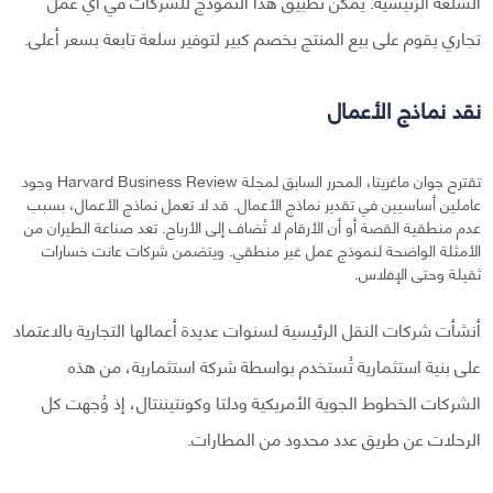
السلعة الرئيسية. يمكن تطبيق هذا النموذج للشركات في أي عمل
تجاري يقوم على بيع المنتج بخصم كبير لتوفير سلعة تابعة بسعر أعلى.
نقد نماذج الأعمال
تقترح جوان ماغريتا، المحرر السابق لمجلة Harvard Business Review وجود
عاملين أساسيين في تقدير نماذج الأعمال. قد لا تعمل نماذج الأعمال، بسبب
عدم منطقية القصة أو أن الأرقام لا تُضاف إلى الأرباح. تعد صناعة الطيران من
الأمثلة الواضحة لنموذج عمل غير منطقي. ويتضمن شركات عانت خسارات
ثقيلة وحتى الإفلاس.
أنشأت شركات النقل الرئيسية لسنوات عديدة أعمالها التجارية بالاعتماد
على بنية استثمارية تُستخدم بواسطة شركة استثمارية، من هذه
الشركات الخطوط الجوية الأمريكية ودلتا وكونتيننتال، إذ وُجهت كل
الرحلات عن طريق عدد محدود من المطارات.