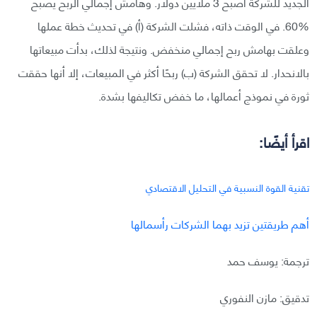
الجديد للشركة أصبح 3 ملايين دولار. وهامش إجمالي الربح يصبح
%60. في الوقت ذاته، فشلت الشركة (أ) في تحديث خطة عملها
وعلقت بهامش ربح إجمالي منخفض. ونتيجة لذلك، بدأت مبيعاتها
بالانحدار. لا تحقق الشركة (ب) ربحًا أكثر في المبيعات، إلا أنها حققت
ثورة في نموذج أعمالها، ما خفض تكاليفها بشدة.
اقرأ أيضًا:
تقنية القوة النسبية في التحليل الاقتصادي
أهم طريقتين تزيد بهما الشركات رأسمالها
ترجمة: يوسف حمد
تدقيق: مازن النفوري