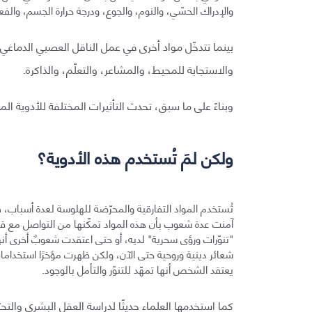
والإدراك الحسّي، والنوم، والجوع، ودرجة حرارة الجسم، والف
والاستجابة للمحيط، والمشاعر، والتعلّم، والذاكرة.
وبناءً على ما سبق، تحدث التأثيرات المختلفة للأدوية ال
ولكن لمَ تُستخدم هذه الأدوية؟
تُستخدم المواد التفارقية والمحرّضة للهلوسة لعدة أسباب، فت
آمنت عدة شعوب بأن هذه المواد تمكّنها من التواصل مع ق
"تنوّرات ورؤى سحرية" لديه، أو حتى اعتقدت شعوبٌ أخرى أن
شعائر دينية وروحية حتى الآن، ولكن ظهرت مؤخرًا استخدامات أ
يعتقد الشخص أنها تمهّد للتنوّر والتأمل بالوجود.
كما استخدمها العلماء حديثًا لدراسة العقل البشري والتح