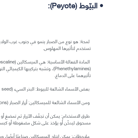
• البيّوط (Peyote):
لمحة: هو نوع من الصبار ينمو في جنوب غرب الولايا
تستخدم لتأثيرها المهلوِس.
(Phenethylamines)، وتشبه بتركيبها ال
تأثيرهما على الدماغ.
بعض الأسماء الشائعة للبيوط: البذر السيء (bad seed)، والهُلَيل (half moon).
ومن الأسماء الشائعة للميسكالين: أزرار الصبار (cactus buttons).
طرق الاستخدام: يمكن أن تجفّف الأزرار ثم تمضغ أو
مسحوق ليدخّن أو يؤخذ على شكل مضغوطة أو كبسولة، 
ملاحظات: يمكن إنتاج الميسكالين صناعيًا أيضًا، ويع