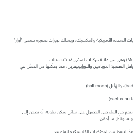
ت المتحدة الأمريكية والمكسيك، ويمتلك بروزات صغيرة تسمى "أزرار"
المادة الفعالة الأساسية: هي الميسكالين (Mescaline) وهي من عائلة مركبات تسمّى فينيثيلامينات
كيميائي النواقل العصبية الدوبامين والنورإبينيفرين، مما يمكّنها من التدخّل في
 تنقع في الماء حتى الحصول على سائل يمكن تناوله، أو تطحن إلى
ونادرًا ما يُحقن.
دّ البيّوط من المحرّضات الكلاسيكية للهلوسة.