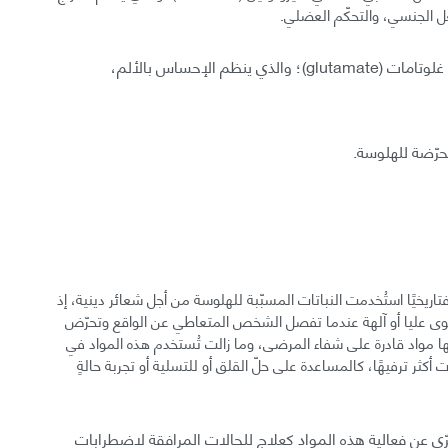
عل الجنسي، والتحكّم العضلي.
بينما تتدخّل مواد أخرى في عمل الناقل العصبي الدماغي غلوتامات (glutamate)؛ والذي ينظم الإحساس بالألم،
محرّضة للهلوسة.
اريخيًا استُخدمت النباتات المسبّبة للهلوسة من أجل شعائر دينية، إذ
وى عليا أو آلهة عندما تفصل الشخص المتعاطي عن الواقع وتحرّض
ها مواد قادرة على شفاء المرضى، وما زالت تُستخدم هذه المواد في
كثر ترفيهًا، كالمساعدة على حلّ القلق أو للتسلية أو تجربة حالةٍ
رّي عن فعالية هذه المواد كعلاج للحالات المرافقة لاضطرابات