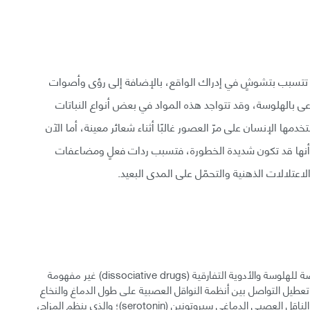
ن تتسبب بتشوشٍ في إدراك الواقع، بالإضافة إلى رؤى وأصوات
ى بالهلوسة، وقد تتواجد هذه المواد في بعض أنواع النباتات
مها الإنسان على مرّ العصور غالبًا أثناء شعائر معينة، أما الآن
 أنها قد تكون شديدة الخطورة، فتسبب ردات فعلٍ ومضاعفات
عتلالات الذهنية والتحمّل على المدى البعيد.
بالرغم من كون الآلية الدقيقة التي تعمل بها الأدوية المحرّضة للهلوسة والأدوية التفارقية (dissociative drugs) غير مفهومة
تعطيل التواصل بين أنظمة النواقل العصبية على طول الدماغ والنخاع
الشوكي بشكل مؤقت، فيتدخّل بعض هذه المواد في عمل الناقل العصبي الدماغي سيروتونين (serotonin)؛ والذي ينظم المزاج،