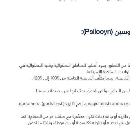
جودة في أكثر من 75 نوعًا معروفًا من الفطور، يعود أصلها للمناطق الاستوائية وشبه الاستوائية في
ولايات المتحدة الأمريكية.
ة من التداول، ولكن الفطور بحدّ ذاتها غير مصنفة تشريعيًا.
ازجة أو جافة (عادةً تكون محضّرة مع صنف آخر من الطعام)، كما
تم تدخينه أو تناوله ككبسولة أو مضغوطة، ونادرًا ما يُحقن.