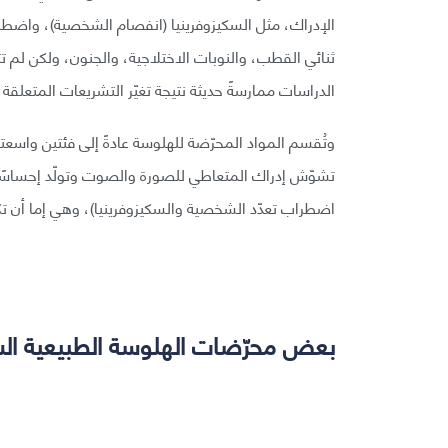
الإدراك، مثل السكيزوفرينيا (انفصام الشخصية)، واض
ثنائي القطب، والنوبات الاختلاجية، والجنون، ولكن لم ت
الدراسات ممارسةً حديثة نتيجة تغيّر التشريعات المتعلقة ب
وتُقسم المواد المحرّضة للهلوسة عادةً إلى فئتين واسعت
تشوّش إدراك المتعاطي للصورة والصوت وتولّد إحساسًا
اضطراب تعدّد الشخصية والسكيزوفرينيا)، وهي إما أن ت
بعض محرّضات الهلوسة الطبيعية الش