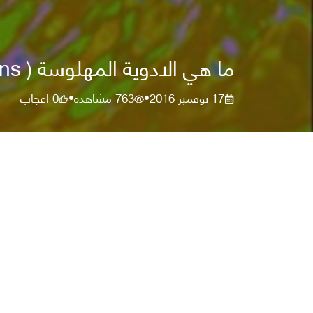
ما هي الادوية المهلوسة ( Hallucinogens ) ؟
17 نوفمبر 2016
763
مشاهدة
0
اعجاب
•
•