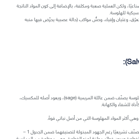
يًا، ولكن العملية صعبة ومكلفة، بالإضافة إلى كون المواد الناتجة
اسيكية للهلوسة.
وتعرّق، وغثيان وإقياء، وحسٌّ مواكب (حالة عصبية يحرِّض فيها منبه
لمحة: تُعرف أيضًا بالسالفيا، وهي نبات محرّض للهلوسة يصنّف ضمن عائلة المريمية (sage)، ويعود أصله للمكسيك،
الحالة القانونية: كل من النبات والمادة الفعالة غير مصنّف تشريعيًا رغم الجهود المبذولة لتصنيفهما ضمن الجدول 1 –
 عالية الخطورة وبدون فوائد موازنة لهذه الخطورة، وهي محظورة من الممارسة