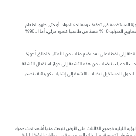
هزة المستخدمة في تجفيف ومعالجة المواد، أو حتى طهو الطعام
وتسخينه، الأشعة تحت الحمراء لنقل الحرارة. تصدر بعض المصابيح المنزلية 10% فقط من طاقتها كضوء مرئي، أما الـ 90%
نقطة إلى نقطة على بعد بضع مئات من الأمتار. فتطلق أجهزة
تحت الحمراء، نبضات من هذه الأشعة إلى جهاز استقبال الأشعّة
ت الحمراء في التلفزيون، وفقًا لـ How Stuff Works، ليحول المستقبِل نبضات الأشعة إلى إشارات كهربائية، تصدر
الرؤية الليلية فجميع الكائنات على الأرض تنبعث منها أشعة تحت حمراء
تشعار إلكترونية، مثل تلك المستخدمة في نظارات الرؤية الليلية،