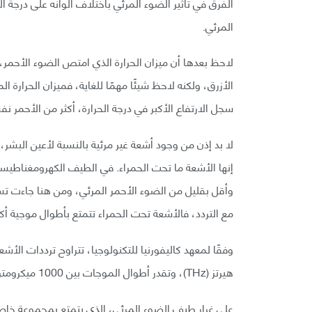
الفرق في تأثير الضوء المرئي باختلاف ألوانه على درجة 
المرئي.
لاحظ بعدها أن ميزان الحرارة الذي امتص الضوء الأحمر،
الأزرق، ولكنه لاحظ شيئًا مهمًا للغاية، فميزان الحرارة
سجل الارتفاع الأكبر في درجة الحرارة، أكثر من الأحمر نف
لا بد إذن من وجود أشعة غير مرئية بالنسبة لأعين البشر، 
إنها الأشعة ما تحت الحمراء. في الطيف الكهرومغناطيس
وأقل بقليل من الضوء الأحمر المرئي، ومن هنا جاءت تس
مع التردد، فالأشعة تحت الحمراء تتمتع بأطوال موجية أك
هيرتز (THz)، وتقدر أطوال الموجات بين 1000 ميكرومتر (µm) و760 نانومتر، وفقًا لوكالة ناسا.
على غرار طيف الضوء المرئي، الذي يتمتع بمجموعة خا