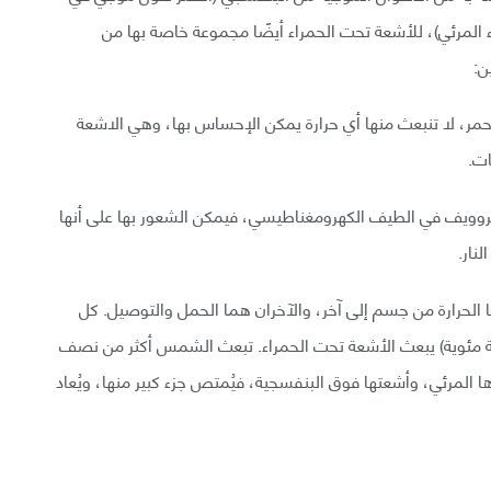
المرئي)، للأشعة تحت الحمراء أيضًا مجموعة خاصة بها من
ن:
حمر، لا تنبعث منها أي حرارة يمكن الإحساس بها، وهي الاشعة
ات.
يكروويف في الطيف الكهرومغناطيسي، فيمكن الشعور بها على أنها
نار.
 الحرارة من جسم إلى آخر، والآخران هما الحمل والتوصيل. كل
و درجة حرارته 5 درجات كلفن ( ناقص 268 درجة مئوية) يبعث الأشعة تحت الحمراء. تبعث الشمس أكثر من نصف
المرئي، وأشعتها فوق البنفسجية، فيُمتص جزء كبير منها، ويُعاد