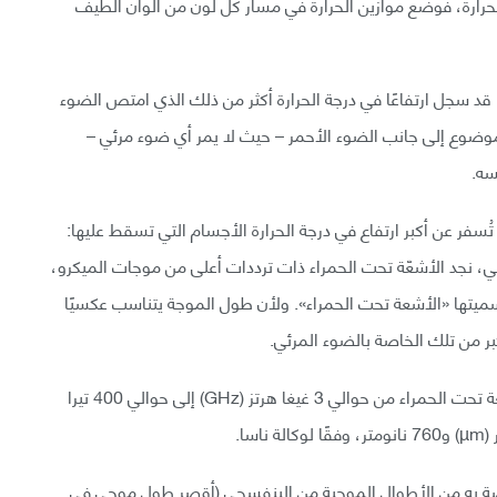
الحرارة، فوضع موازين الحرارة في مسار كل لون من ألوان الطيف
 قد سجل ارتفاعًا في درجة الحرارة أكثر من ذلك الذي امتص الضوء
 الموضوع إلى جانب الضوء الأحمر – حيث لا يمر أي ضوء مرئي –
سه.
تُسفر عن أكبر ارتفاع في درجة الحرارة الأجسام التي تسقط عليها:
ي، نجد الأشعّة تحت الحمراء ذات ترددات أعلى من موجات الميكرو،
ميتها «الأشعة تحت الحمراء». ولأن طول الموجة يتناسب عكسيًا
بر من تلك الخاصة بالضوء المرئي.
وفقًا لمعهد كاليفورنيا للتكنولوجيا، تتراوح ترددات الأشعة تحت الحمراء من حوالي 3 غيغا هرتز (GHz) إلى حوالي 400 تيرا
صة به من الأطوال الموجية من البنفسجي (أقصر طول موجي في