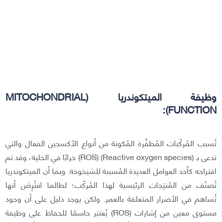
وظيفة الميتكوندريا (MITOCHONDRIAL
FUNCTION):
تُسبب المُركّبات المُطفِّرة المُكونة من أنواع الأكسجين الفعال والتي
تدعى بـ (Reactive oxygen species) (ROS) خرابًا في الخلية، وقد تم
اقتراحه كأحد العوامل العديدة المُسببة للشيخوخة. وبما أن الميتكوندريا
تُصنّف من المُنتِجات الرئيسية لهذا المُركّب؛ لطالما افتُرِضَ أنها
تُساهم في الأضرار المتعلقة بالعمر. ولكن يوجد دليل على أن وجود
مستوى معين من إشارات (ROS) يُعتبَر حاسمًا للحفاظ على وظيفة