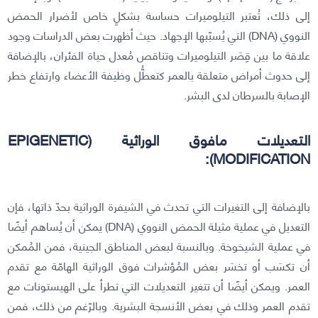
إلى ذلك، تُعتبر التيلوميرات حساسة بشكلٍ خاص لأضرار الحمض
النووي (DNA) التي يُسبّبها الإجهاد. حيث أظهرت بعض الدراسات وجود
علاقة ما بين قِصَر التيلوميرات وتناقص مُعدل حياة الفئران، بالإضافة
إلى حدوث أمراض متعلقة بالعمر كتعطُّل وظيفة الأعضاء وارتفاع خطر
الإصابة بالسرطان لدى البشر.
التعديلات مافوق الوراثية (EPIGENETIC
MODIFICATION):
بالإضافة إلى التغيرات التي تحدث في الشيفرة الوراثية بحدّ ذاتها، فإن
التعديل في عملية مثيلة الحمض النووي (DNA) يمكن أن يُساهم أيضًا
في عملية الشيخوخة. وبالنسبة لبعض المناطق الجينية، فمن المُمكن
أن تكسَب أو تخسَر بعض المُؤشرات فوق الوراثية الهامّة مع تقدم
العمر. ويمكن أيضًا أن تتغير التعديلات التي تطرأ على الهيستونات مع
تقدم العمر وذلك في بعض الأنسجة البشرية. وبالرّغم من ذلك، فمن