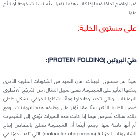
غير الواضح تمامًا فيما إذا كانت هذه التغيرات تُسبّب الشيخوخة أو تنتُج
عنها.
على مستوى الخلية:
طيّ البروتين (PROTEIN FOLDING):
بعيدًا عن مستوى الجينات، فإن العديد من المُكونات الخلوية الأخرى
يمكنها التأثير على الشيخوخة. فعلى سبيل المثال، من المُرجّح أن تُطوى
البروتينات -والتي تتحدد وظيفتها وفقًا لشكلها الفراغي- بشكلٍ خاطئ
ضمن الخلايا الأكبر سنًا ممّا يُؤثر على وظيفة هذه البروتينات. ومع
ذلك، هناك غُموض فيما إذا كانت هذه التغيرات تؤدي إلى الشيخوخة
أم أنها ناتجة عنها. ويبدو أيضًا أن الشيخوخة تتعلق بانخفاض إنتاج
الشابيرونات الجزيئية (molecular chaperones) التي تلعب دورًا في