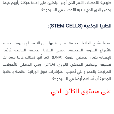
طبيعية للأعضاء، الأمر الذي أجبر الباحثين على إعادة هيكلة رأيهم فيما
يخص الدور الذي تلعبه الأعضاء في الشيخوخة.
الخلايا الجذعية (STEM CELLS):
عندما تشيخ الخلايا الجذعية، تقلّ قدرتها على الانقسام وتزويد الجسم
بالأنواع الخلوية المختلفة. وتبقى الخلايا الجذعية الخامدة عُرضًة
للإصابة بضرر الحمض النووي (DNA)، كما أنها تمتلك غالبًا مسارات
ضعيفة لإصلاح الحمض النووي (DNA). ومن الممكن للتّحولات
المرتبطة بالعمر والتي تُصيب المُؤشرات فوق الوراثية الخاصة بالخلايا
الجذعية أن تُساهم أيضًا في الشيخوخة.
على مستوى الكائن الحي: