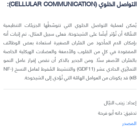
التواصل الخلوي (CELLULAR COMMUNICATION):
يُمكن لعملية التواصل الخلوي التي تتوسّطُها الجزيئات التنظيمية
النقّالة أن تُؤثر أيضًا على الشيخوخة. فعلى سبيل المثال، تم إثبات أنه
بإمكان الدم المأخوذ من الفئران الصغيرة استعادة بعض الوظائف
المفقودة في كلٍ من القلوب والأدمغة والعضلات الهيكلية الخاصة
بالفئران الأصغر سنًا. ومن الجدير بالذكر أن نقص إفراز عامل النمو
التمايُزي الحادي عشر (GDF11) والتنشيط المُفرط لعامل النسخ (NF-
κB) قد يكونان من العوامل الهامّة التي تُؤدي إلى الشيخوخة.
إعداد: زينب النيّال
تدقيق: دانه أبو فرحة
المصدر