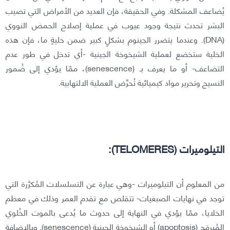
يُضاعف المشكلة. وفي الحقيقة، فإن العديد من الأمراض التي تصيب
البشر تحدث نتيجة وجود عيوب في عملية إصلاح الحمض النووي
(DNA). وعندما يتضرر الجينوم بشكلٍ كبير ضمن خليةٍ ما، فإن هذه
الخلية ستخضع لعملية الشيخوخة الجينية -أي تدخل في طور عدم
التضاعف- أو ما يعرف بـ (senescence)، ممّا يؤدي إلى ضُمور
النسيج وتحرير مواد كيميائية تُحرِّض العملية الالتهابية.
التيلوميرات (TELOMERES):
من المعلوم أن التيلوميرات -وهي عبارة عن التسلسلات المُكرَّرة التي
توجد في نهايات الصبغيات- تتقلص مع تقدم العمر وذلك في معظم
الخلايا، ممّا يؤدي في النهاية إلى حدوث ما يُدعى بالموت الخُلوي
المُبرمَج (apoptosis) أو الشيخوخة الجينية (senescence). وبالإضافة