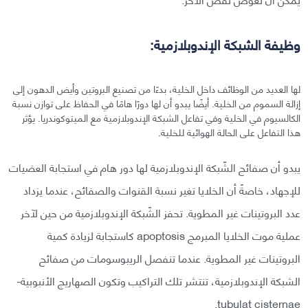
وظيفة الشبكة الإندوبلازمية:
لها العديد من الوظائف داخل الخلية، بدءًا من تصنيع البروتين وأيض الدهون إلى
إزالة السموم من الخلية. أيضًا يبدو أن لها دورًا هامًا في الحفاظ على توازن نسبة
الكالسيوم في الخلية وفي تفاعل الشبكة الإندوبلازمية مع الميتوكوندريا. يؤثر
هذا التفاعل على الحالة الهوائية للخلية.
يبدو أن صفائح الشّبكة الإندوبلازمية لها دور هام في استجابة العضيات
للإجهاد، خاصةً أن الخلايا تغير نسبة القنوات والصفائح، عندما يزداد
عدد البروتينات غير المطوية. تحفز الشّبكة الإندوبلازمية من حين لآخر
عملية موت الخلايا المبرمج apoptosis كاستجابة لزيادة كمية
البروتينات غير المطوية. عندما تنفصل الريبوسومات من صفائح
الشبكة الإندوبلازمية، تنتشر تلك التراكيب وتكون الصهاريج الأنبوبية-
tubulat cisternae.