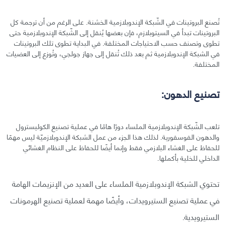
تُصنع البروتينات في الشّبكة الإندوبلازمية الخشنة. على الرغم من أن ترجمة كل
البروتينات تبدأ في السيتوبلازم، فإن بعضها يُنقل إلى الشّبكة الإندوبلازمية حتى
تطوى وتصنف حسب الاحتياجات المختلفة. في البداية تطوى تلك البروتينات
في الشبكة الإندوبلازمية ثم بعد ذلك تُنقل إلى جهاز جولجي، وتُوزع إلى العضيات
المختلفة.
تصنيع الدهون:
تلعب الشّبكة الإندوبلازمية الملساء دورًا هامًا في عملية تصنيع الكوليسترول
والدهون الفوسفورية. لذلك هذا الجزء من عمل الشبكة الإندوبلازميّة ليس مهمًا
للحفاظ على الغشاء البلازمي فقط وإنما أيضًا للحفاظ على النظام الغشائي
الداخلي للخلية بأكملها.
تحتوي الشبكة الإندوبلازمية الملساء على العديد من الإنزيمات الهامة
في عملية تصنيع الستيرويدات، وأيضًا مهمة لعملية تصنيع الهرمونات
الستيرويدية.