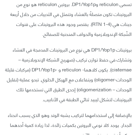
تسمى reticulon وDP1/Yop1p. بروتين reticulon هو نوع من
البروتينات تكون متصلةً بالغشاء وتتمثل في الثدييات من خلال أربعة
جينات هي (RTN 1-4). يقتصر وجود هذه البروتينات على قنوات
الشّبكة الإندوبلازمية والحواف المنحنية للصفائح.
بروتينات DP1/Yop1p هي نوع من البروتينات المدمجة في الغشاء
وتشارك في حفظ توازن تركيب (صهريج الشبكة الإندوبلازمية –
cisternae). يكون كلاهما- reticulon و -DP1/Yop1p (مركبات قليلة
الوحدات-oligomer) ويتفاعلان مع الهيكل الخلوي. تبدو عملية (تقليل
الوحدات – oligomerization) إحدى الطرق التي تستخدمها تلك
البروتينات لتشكل ليبيد ثنائي الطبقة في الأنابيب.
بالإضافة إلى استخدامهما لتركيب يشبه الوتد وهو الذي يسبب انحناء
الجدار. يوجد كلا نوعي البروتين بكميات زائدة، لذا زيادة كمية أحدهما
يمكن أن تعوض نقص الآخر.