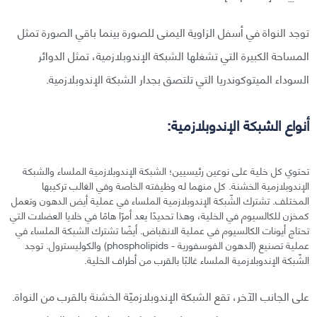
توجد النواة في أسفل الزاوية اليمنى للصورة بينما باقي الصورة تمثل
المساحة الكبيرة التي تشغلها الشبكة الإندوبلازمية، تمثل الدوائر
السوداء الميتوكوندريا التي تلتصق بجدار الشبكة الإندوبلازمية.
أنواع الشبكة الإندوبلازمية:
تحتوي كل خلية على نوعين رئيسيين؛ الشبكة الإندوبلازمية الملساء والشبكة
الإندوبلازمية الخشنة. كل منهما له وظيفته الخاصة وفي الغالب تركيبها
المختلف. تشترك الشّبكة الإندوبلازمية الملساء في عملية أيض الدهون وتعمل
كمخزن للكالسيوم في الخلية، وهذا تحديدًا يعد أمرًا هامًا في خلايا العضلات التي
تحتاج أيونات الكالسيوم في عملية الانقباض. أيضًا تشترك الشبكة الملساء في
عملية تصنيع (الدهون الفوسفورية - phospholipids) والكوليسترول. توجد
الشّبكة الإندوبلازمية الملساء غالبًا بالقرب من أطراف الخلية.
على الجانب الآخر، تقع الشبكة الإندوبلازميّة الخشنة بالقرب من النواة.