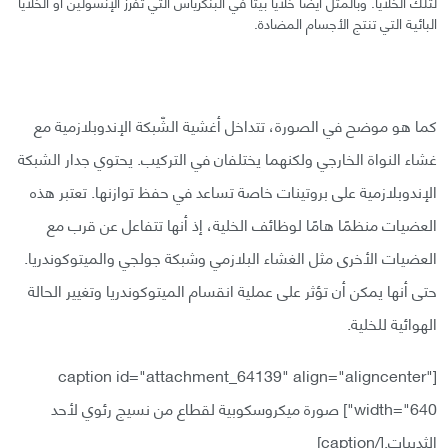
لتلك الخلايا. وبالمثل أيضًا خلايا بيتا في البنكرياس التي تفرز الإنسولين أو الخلايا
البائية التي تنتج الأجسام المضادة.
كما هو موضح في الصورة، تتداخل أغشية الشّبكة الإندوبلازمية مع
غشاء النواة الخارجي ولكنهما يختلفان في التركيب. يحتوي جدار الشبكة
الإندوبلازمية على بروتينات خاصة تساعد في حفظ توازنها. تعتبر هذه
العضيات منظمًا هامًا لوظائف الخلية، إذ أنها تتفاعل عن قرب مع
العضيات الأخرى مثل الغشاء البلازمي وشبكة جولجي والميتوكوندريا.
حتى أنها يمكن أن تؤثر على عملية انقسام الميتوكوندريا وتغيير الحالة
الهوائية للخلية.
[caption id="attachment_64139" align="aligncenter"
width="640"]
صورة ميكروسكوبية لقطاع من نسيج رئوي لأحد
الثدييات.[/caption]