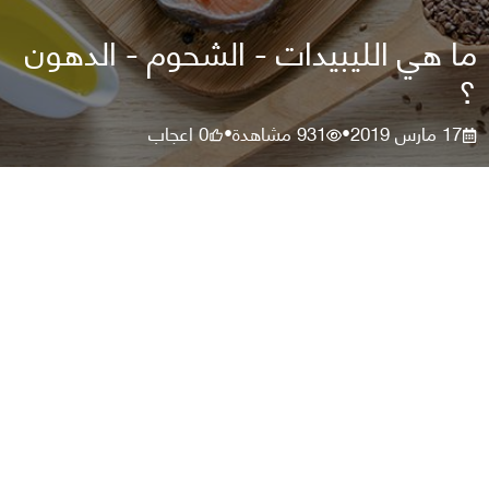
ما هي الليبيدات - الشحوم - الدهون
؟
17 مارس 2019
931
مشاهدة
0
اعجاب
•
•