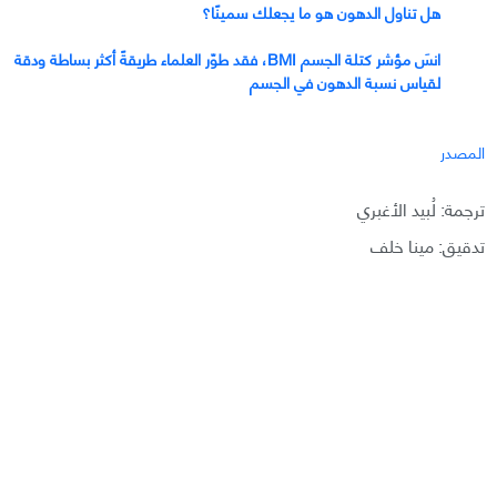
هل تناول الدهون هو ما يجعلك سمينًا؟
انسَ مؤشر كتلة الجسم BMI، فقد طوّر العلماء طريقةً أكثر بساطة ودقة
لقياس نسبة الدهون في الجسم
المصدر
ترجمة: لُبيد الأغبري
تدقيق: مينا خلف