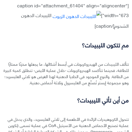
[caption id="attachment_61404" align="aligncenter"
width="673"]
الليبيدات الدهون
الشحوم[/caption]
مم تتكون الليبيدات؟
تتألف الليبيدات من الهيدروكربونات في أبسط أشكالها، ما يجعلها مخزنًا ممتازًا
للطاقة، فحينما تتأكسد الهيدروكربونات -خلال عملية الأيض- تنطلق كمية كبيرة
من الطاقة. والنوع الموجود في الخلايا الدهنية لهذا الغرض هو ثلاثي الغليسريد؛
وهو مجموعة إيستر تُصنَّع من الغليسرول وثلاثة أحماض دهنية.
من أين تأتي الليبيدات؟
تتحول الكربوهيدرات الزائدة في الأطعمة إلى ثلاثي الغليسريد، والذي يدخل في
عملية تصنيع الأحماض الدهنية من الأسيتيل CoA في عملية تسمى (تكوين
الشحوم - lipogenesis). ويحدث ذلك في الشبكة الهيولية الباطنة أو الشبكة