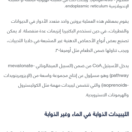
الإندوبلازمية endoplasmic reticulum.
يقوم بمعظم هذه العملية بروتين واحد متعدد الأدوار في الحيوانات
والفطريات، في حين تستخدم البكتيريا إنزيمات عدة منفصلة. لا يمكن
تصنيع بعض أنواع الأحماض الدهنية غير المشبعة في خلايا الثدييات،
ويجب تناولها ضمن الطعام مثل أوميغا-٣.
يدخل الأسيتيل CoA من ضمن (السبيل الميفالوناتي -mevalonate
pathway) وهو مسؤول عن إنتاج مجموعة واسعة من (الإيزوبرينويدات
-isoprenoids) والتي تتضمن ليبيدات مهمة مثل الكوليسترول
والهرمونات الاسترويدية.
الليبيدات الذوابة في الماء وغير الذوابة