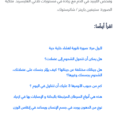
وفحص الليبيد في الدم مع زيادة في مستويات ثلاثي الغليسريد. ملكية
الصورة: ستيفين بارينز / شاترستوك.
اقرأ أيضًا:
لأول مرة: صورة نانوية لغشاء خلية حية
هل يمكن أن تتحول الشحوم إلى عضلات؟
هل جيناتك مختلفة عن جيناتها؟ كيف يؤثر جنسك على عضلاتك،
الشحوم بجسمك وغيرها؟
كم من حبوب الأوميغا 3 عليك أن تتناول في اليوم ؟
هذه هي أنواع السرطان المرتبطة بالبدانة و الإصابات بها في ازدياد
نوع من الدهون يوجد في جسم الإنسان ويساعد في إنقاص الوزن