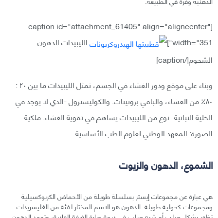
الدهنية وفرة في الطبيعة.
[caption id="attachment_61405" align="aligncenter"
width="351"]
الليبيدات الدهون
الشحوم[/caption]
وبناء على موقع ودور الغشاء في الجسم، تمثل الليبيدات ما بين ٢٠ :
٨٠٪ من الغشاء، والباقي بروتينات. والكوليسترول -الذي لا يوجد في
الخلية النباتية- نوع من الليبيدات يساهم في تقوية الغشاء. ملكية
الصورة: المعهد الوطني لعلوم الطب الأساسية.
الشموع، الدهون والزيوت
هي عبارة عن مجموعات إيستر بسلسلة طويلة من الأحماض الكربوكسيلية
ومجموعات كحولية طويلة. الدهون هو الاسم المختار لفئة من الغليسريدات
تظهر بشكل صلب أو شبه صلب في درجة حرارة الغرفة العادية، وتوجد الدهون