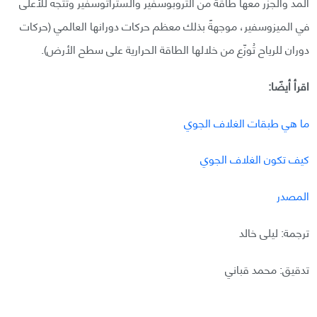
المد والجزر معها طاقة من التروبوسفير والستراتوسفير وتتجه للأعلى
في الميزوسفير، موجهةً بذلك معظم حركات دورانها العالمي (حركات
دوران للرياح تُوزّع من خلالها الطاقة الحرارية على سطح الأرض).
اقرأ أيضًا:
ما هي طبقات الغلاف الجوي
كيف تكون الغلاف الجوي
المصدر
ترجمة: ليلى خالد
تدقيق: محمد قباني