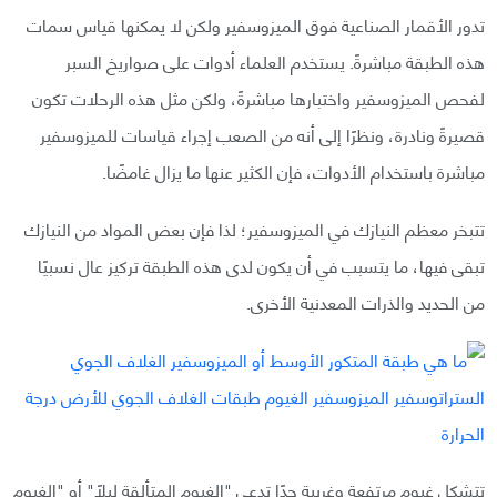
تدور الأقمار الصناعية فوق الميزوسفير ولكن لا يمكنها قياس سمات
هذه الطبقة مباشرةً. يستخدم العلماء أدوات على صواريخ السبر
لفحص الميزوسفير واختبارها مباشرةً، ولكن مثل هذه الرحلات تكون
قصيرةً ونادرة، ونظرًا إلى أنه من الصعب إجراء قياسات للميزوسفير
مباشرة باستخدام الأدوات، فإن الكثير عنها ما يزال غامضًا.
تتبخر معظم النيازك في الميزوسفير؛ لذا فإن بعض المواد من النيازك
تبقى فيها، ما يتسبب في أن يكون لدى هذه الطبقة تركيز عال نسبيًا
من الحديد والذرات المعدنية الأخرى.
تتشكل غيوم مرتفعة وغريبة جدًا تدعى "الغيوم المتألقة ليلًا" أو "الغيوم