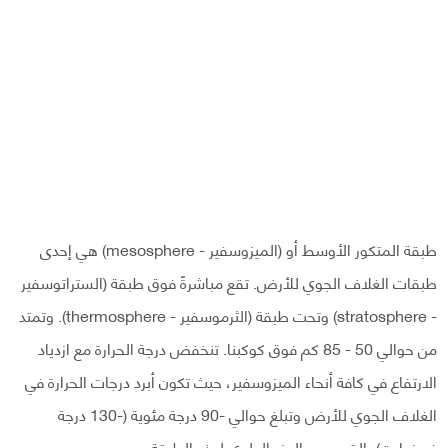
طبقة المتكور الأوسط أو (الميزوسفير - mesosphere) هي إحدى
طبقات الغلاف الجوي للأرض. تقع مباشرةً فوق طبقة (الستراتوسفير
- stratosphere) وتحت طبقة (الثرموسفير - thermosphere). وتمتد
من حوالي 50 - 85 كم فوق كوكبنا. تنخفض درجة الحرارة مع ازدياد
الارتفاع في كافة أنحاء الميزوسفير، حيث تكون أبرد درجات الحرارة في
الغلاف الجوي للأرض وتبلغ حوالي -90 درجة مئوية (-130 درجة
فهرنهايت) بالقرب من الجزء العلوي لهذه الطبقة.