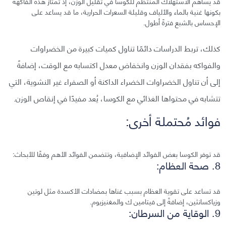
قد يساهم الاستهلاك المنتظم للكوسا في تقليل الوزن، إذ تمتاز هذه الفاكهة
بكونها غنية بالماء والألياف وقليلة السعرات الحرارية، ما قد يساعد على
الإحساس بالشبع فترةً أطول.
كذلك، تربط الدراسات دائمًا تناول كميات كبيرة من الخضراوات
والفواكه بفقدان الوزن وانخفاض معدل اكتسابه مع الوقت، إضافةً
إلى أن تناول الخضراوات الخضراء الداكنة أو الصفراء غير النشوية، التي
تتشابه في محتواها الغذائي مع الكوسا، يُعد مفيدًا في إنقاص الوزن.
فوائد مُحتملة أخرى:
قد توفر الكوسا بعض الفوائد الإضافية، وتتضمن الفوائد الأهم وفقًا للأبحاث:
8. صحة العظام:
قد تساعد على تقوية العظام بسبب غناها بمضادات الأكسدة مثل لوتين
وزياكسانثين، إضافةً إلى فيتامين ك والمغنيزيوم.
9. الوقاية من السرطان: