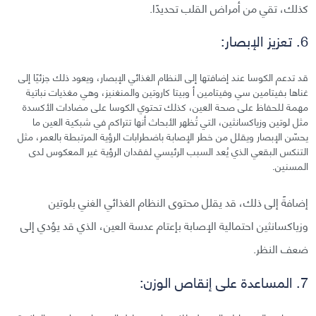
كذلك، تقي من أمراض القلب تحديدًا.
6. تعزيز الإبصار:
قد تدعم الكوسا عند إضافتها إلى النظام الغذائي الإبصار، ويعود ذلك جزئيًا إلى
غناها بفيتامين سي وفيتامين أ وبيتا كاروتين والمنغنيز، وهي مغذيات نباتية
مهمة للحفاظ على صحة العين، كذلك تحتوي الكوسا على مضادات الأكسدة
مثل لوتين وزياكسانثين، التي تُظهر الأبحاث أنها تتراكم في شبكية العين ما
يحسّن الإبصار ويقلل من خطر الإصابة باضطرابات الرؤية المرتبطة بالعمر، مثل
التنكس البقعي الذي يُعد السبب الرئيسي لفقدان الرؤية غير المعكوس لدى
المسنين.
إضافةً إلى ذلك، قد يقلل محتوى النظام الغذائي الغني بلوتين
وزياكسانثين احتمالية الإصابة بإعتام عدسة العين، الذي قد يؤدي إلى
ضعف النظر.
7. المساعدة على إنقاص الوزن: