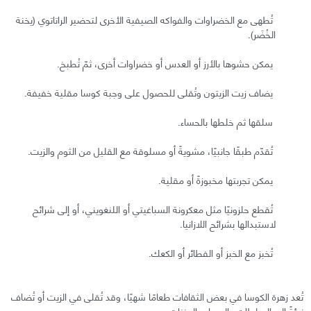
تُطهى مع الخضراوات والفواكه الصيفية الأخرى لتحضير الراتاتوي (يخنة
الخُضَر).
يمكن حشوها بالأرز أو العدس أو خضراوات أخرى، ثمّ تُطبخ.
يضاف زيت الزيتون وتُقلى للحصول على وجبة كوسا مقلية خفيفة.
سلقها ثم خلطها بالحساء.
تُقدّم طبقًا جانبيًا، مشويةً أو مسلوقة مع القليل من الثوم والزيت.
يمكن تجربتها مخبوزةً أو مقلية.
تُقطع حلزونيًا مثل معكرونة السباغيتي أو اللنغويني، أو إلى شرائح
لاستبدالها بشرائح اللازانيا.
تُخبز مع الخبز أو الفطائر أو الكعك.
تُعد زهرة الكوسا في بعض الثقافات طعامًا شهيًا، وقد تُقلى في الزيت أو تُضاف
نيئةً إلى السلطات والحساء واليخنات.