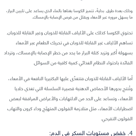
وذلك بعدة طرق. بدايةً، تتميز الكوسا بغناها بالماء الذي يساعد على تليين البراز،
ما يسهل مروره عبر الأمعاء ويقلل من فرص الإصابة بالإمساك.
تحتوي الكوسا كذلك على الألياف القابلة للذوبان وغير القابلة للذوبان.
تساهم الألياف غير القابلة للذوبان في تحريك الطعام عبر الأمعاء
بسهولة أكبر وتزيد كتلة البراز ما يحد من خطر الإصابة بالإمساك، وتزداد
الفائدة باحتواء النظام الغذائي كمية كافية من السوائل.
أما الألياف القابلة للذوبان فتتغذّى عليها البكتيريا النافعة في الأمعاء،
وتُنتج بدورها الأحماض الدهنية قصيرة السلسلة التي تغذي خلايا
الأمعاء، وتساعد على الحد من الالتهابات والأعراض المرافقة لبعض
اضطرابات الأمعاء، مثل متلازمة القولون المتهيّج وداء كرون والتهاب
القولون التقرحي.
4. خفض مستويات السكر في الدم: