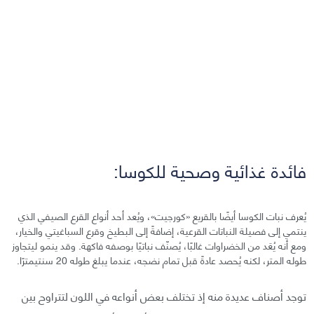
فائدة غذائية وصحية للكوسا:
يُعرف نبات الكوسا أيضًا بالقريع «كورجيت»، ويُعد أحد أنواع القرع الصيفي الذي
ينتمي إلى فصيلة النباتات القرعية، إضافةً إلى البطيخ وقرع السباغيتي والخيار،
ومع أنه يُعَد من الخضراوات غالبًا، يُصنّف نباتيًا بوصفه فاكهة. وقد ينمو ليتجاوز
طوله المتر، لكنه يُحصد عادةً قبل تمام نضجه، عندما يبلغ طوله 20 سنتيمترًا.
توجد أصناف عديدة منه إذ تختلف بعض أنواعه في اللون لتتراوح بين