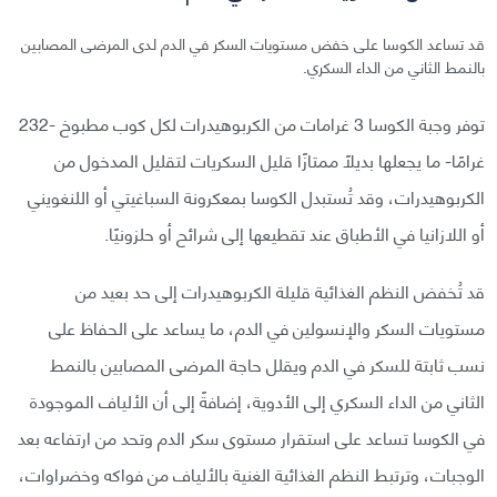
قد تساعد الكوسا على خفض مستويات السكر في الدم لدى المرضى المصابين
بالنمط الثاني من الداء السكري.
توفر وجبة الكوسا 3 غرامات من الكربوهيدرات لكل كوب مطبوخ -232
غرامًا- ما يجعلها بديلًا ممتازًا قليل السكريات لتقليل المدخول من
الكربوهيدرات، وقد تُستبدل الكوسا بمعكرونة السباغيتي أو اللنغويني
أو اللازانيا في الأطباق عند تقطيعها إلى شرائح أو حلزونيًا.
قد تُخفض النظم الغذائية قليلة الكربوهيدرات إلى حد بعيد من
مستويات السكر والإنسولين في الدم، ما يساعد على الحفاظ على
نسب ثابتة للسكر في الدم ويقلل حاجة المرضى المصابين بالنمط
الثاني من الداء السكري إلى الأدوية، إضافةً إلى أن الألياف الموجودة
في الكوسا تساعد على استقرار مستوى سكر الدم وتحد من ارتفاعه بعد
الوجبات، وترتبط النظم الغذائية الغنية بالألياف من فواكه وخضراوات،