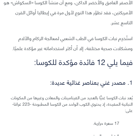
الأصفر الغامق والأخضر الداكن، ومع أن منشأ الكوسا «السكواش» هو
الأمريكتين، فقد تطوّر هذا النوع لأول مرة في إيطاليا أوائل القرن
التاسع عشر.
استُخدِم نبات الكوسا في الطب الشعبي لمعالجة الزكام والآلام
ومشكلات صحية مختلفة، إلا أن أكثر استخداماته غير مؤكدة علميًا.
فيما يلي 12 فائدة مؤكدة للكوسا:
1. مصدر غني بعناصر غذائية عديدة:
يُعد نبات الكوسا غنيًّا بالعديد من الفيتامينات والمعادن وغيرها من المكونات
النباتية المفيدة، إذ يحتوي الكوب الواحد من الكوسا المطبوخة -223 غرامًا-
على:
17 سعرة حرارية.
1 غرام من البروتين.