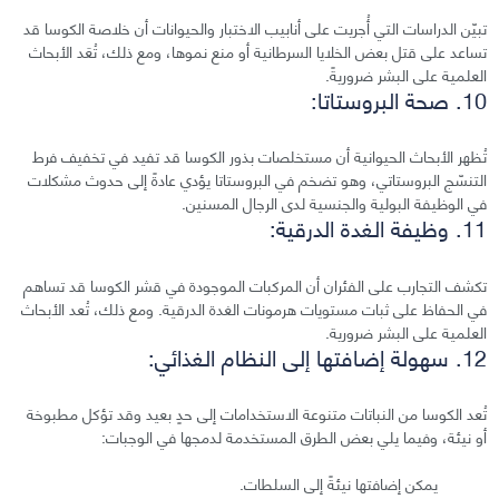
تبيّن الدراسات التي أُجريت على أنابيب الاختبار والحيوانات أن خلاصة الكوسا قد
تساعد على قتل بعض الخلايا السرطانية أو منع نموها، ومع ذلك، تُعَد الأبحاث
العلمية على البشر ضروريةً.
10. صحة البروستاتا:
تُظهر الأبحاث الحيوانية أن مستخلصات بذور الكوسا قد تفيد في تخفيف فرط
التنسّج البروستاتي، وهو تضخم في البروستاتا يؤدي عادةً إلى حدوث مشكلات
في الوظيفة البولية والجنسية لدى الرجال المسنين.
11. وظيفة الغدة الدرقية:
تكشف التجارب على الفئران أن المركبات الموجودة في قشر الكوسا قد تساهم
في الحفاظ على ثبات مستويات هرمونات الغدة الدرقية. ومع ذلك، تُعد الأبحاث
العلمية على البشر ضرورية.
12. سهولة إضافتها إلى النظام الغذائي:
تُعد الكوسا من النباتات متنوعة الاستخدامات إلى حدٍ بعيد وقد تؤكل مطبوخة
أو نيئة، وفيما يلي بعض الطرق المستخدمة لدمجها في الوجبات:
يمكن إضافتها نيئةً إلى السلطات.