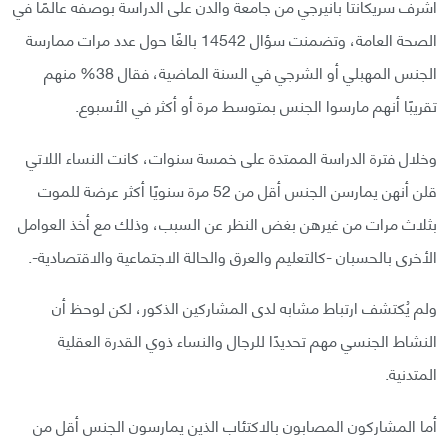
أشرف سريكانتا بانيرجي من جامعة والدن على الدراسة بوصفه عالمًا في
الصحة العامة، وتضمنت سؤال 14542 بالغًا حول عدد مرات ممارسة
الجنس المهبلي أو الشرجي في السنة الماضية، فقال 38% منهم
تقريبًا أنهم مارسوا الجنس بمتوسط مرة أو أكثر في الأسبوع.
وخلال فترة الدراسة الممتدة على خمسة سنوات، كانت النساء اللاتي
قلن أنهن يمارسن الجنس أقل من 52 مرة سنويًا أكثر عرضة للموت
بثلاث مرات من غيرهن بغض النظر عن السبب، وذلك مع أخذ العوامل
الأخرى بالحسبان -كالتعليم والعرق والحالة الاجتماعية والاقتصادية-.
ولم يُكتشف ارتباط مشابه لدى المشاركين الذكور، لكن لوحظ أن
النشاط الجنسي مهم تحديدًا للرجال والنساء ذوي القدرة العقلية
المتدنية.
أما المشاركون المصابون بالاكتئاب الذين يمارسون الجنس أقل من