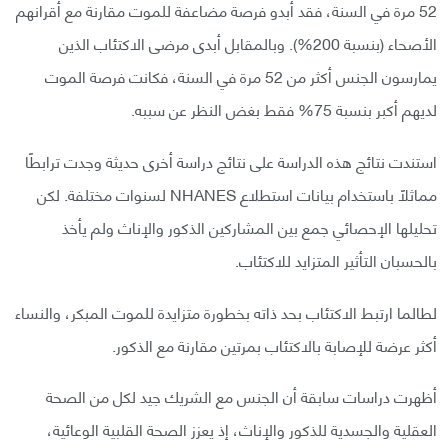
52 مرة في السنة، فقد أبدو فرصة مضاعفة للموت مقارنة مع أقرانهم
الأصحاء (بنسبة 200%). وبالمقابل أبدى مرضى الاكتئاب الذين
يمارسون الجنس أكثر من 52 مرة في السنة، فكانت فرصة الموت
لديهم أكبر بنسبة 75% فقط بغض النظر عن سببه.
استندت نتائج هذه الدراسة على نتائج دراسة أخرى حديثة وجدت ترابطًا
مماثلًا باستخدام بيانات استطلاع NHANES لسنوات مختلفة. لكن
تحليلها الإحصائي جمع بين المشاركين الذكور والإناث ولم يأخذ
بالحسبان التأثير المتزايد للاكتئاب.
لطالما ارتبط الاكتئاب بحد ذاته بخطورة متزايدة للموت المبكر، والنساء
أكثر عرضة للإصابة بالاكتئاب بمرتين مقارنة مع الذكور.
أظهرت دراسات سابقة أن الجنس مع الشريك جيد لكل من الصحة
العقلية والجسدية للذكور والإناث، إذ يعزز الصحة القلبية الوعائية،