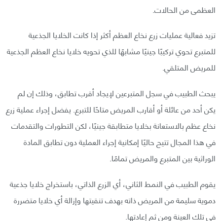
العظمى من الحالات.
تزيد فعالية عمليات زرع نخاع العظم أكثر إذا كانت الخلايا الجذعية
للمتبرع تحوي تركيبًا جينيًا مشابهًا للذي تحويه خلايا نخاع العظم الجذعية
للمريض المتلقي.
يبحث الطبيب في سجل المتبرعين لإيجاد أقرب تطابق، وذلك إن لم
يكن أحد من عائلة أو أقارب المريض متاحًا للتبرع. يفضل إجراء عملية زرع
نخاع عظم بالاستعانة بخلايا متطابقة جينيًا، لكن التطورات والتقدمات
في هذا المجال تتيح حاليًا إمكانية إجراء العملية دون تطابق المادة
الوراثية بين المتبرع والمريض تمامًا.
يقوم الطبيب في النمط الثاني، أي الزرع الذاتي، باستخراج خلايا جذعية
دموية سليمة من المريض ذاته بهدف تنقيتها وإزالة أي خلايا متضررة
في تلك العينة ومن ثم إعادتها.