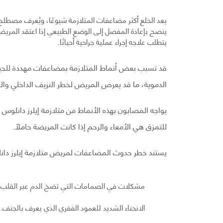
يعد الخلع أكثر مضاعفات المتلازمة شيوعًا، ويُعرف مصطلح 
ينصح بإعادة المفصل إلى الوضع الطبيعي إذا اعتقد المريض
يتطلب علاجه إجراء عملية جراحية أحيانًا.
قد تسبب بعض أنماط المتلازمة بمضاعفات مهددة للحياة، 
الدموية، ما قد يعرض المريض لخطر النزيف الداخلي وال
يواجه المصابون بهذه الأنماط من متلازمة إيلرز دانلوس 
للتمزق هي الأمعاء والرحم إذا كانت المريضة حاملًا.
يستند خطر حدوث المضاعفات لمريض متلازمة إيلرز دان
مشكلات في الصمامات التي تضخ الدم عبر القلب.
الانحناء الشديد للعمود الفقري الذي يعرف بالجنف.