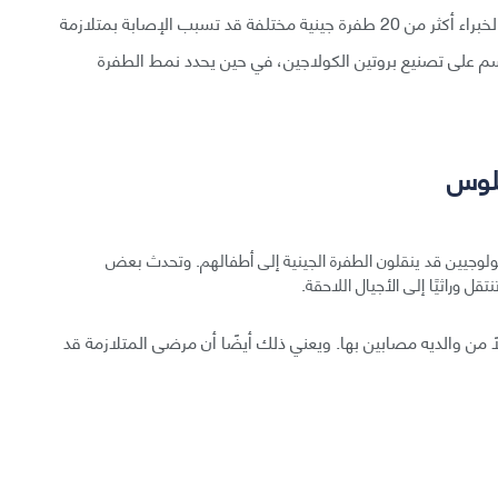
الجينية التي تسبب إصابة أحد ما بهذه المتلازمة. إذ حدد الخبراء أكثر من 20 طفرة جينية مختلفة قد تسبب الإصابة بمتلازمة
جسم على تصنيع بروتين الكولاجين، في حين يحدد نمط الطفرة
نلوس
بيولوجيين قد ينقلون الطفرة الجينية إلى أطفالهم. وتحدث بعض
قل وراثيًا إلى الأجيال اللاحقة.
لًا من والديه مصابين بها. ويعني ذلك أيضًا أن مرضى المتلازمة قد