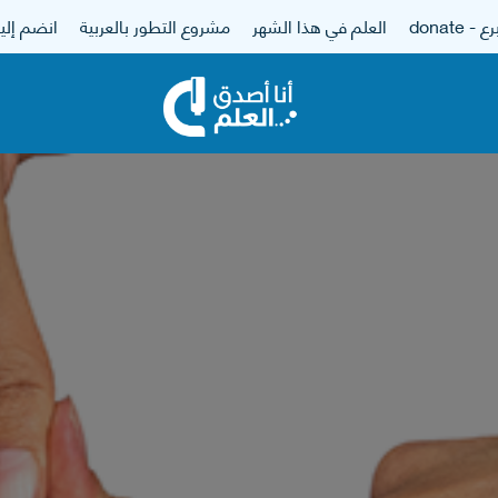
 - donate
العلم في هذا الشهر
مشروع التطور بالعربية
انضم إلين