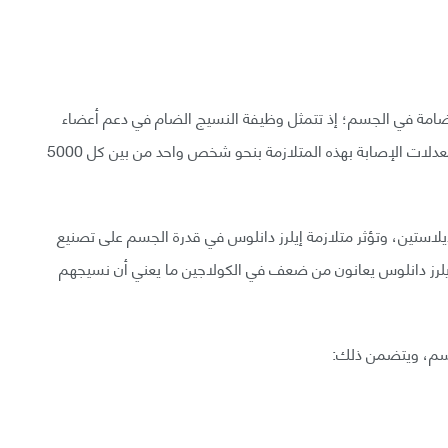
 الضامة في الجسم؛ إذ تتمثل وظيفة النسيج الضام في دعم أعضاء
الجسم وتثبيت مختلف أجزائه في مكانها. ويقدر الخبراء معدلات الإصابة بهذه المتلازمة بنحو شخص واحد من بين كل 5000
يلاستين، وتؤثر متلازمة إيلرز دانلوس في قدرة الجسم على تصنيع
يلرز دانلوس يعانون من ضعف في الكولاجين ما يعني أن نسيجهم
جسم، ويتضمن ذلك: