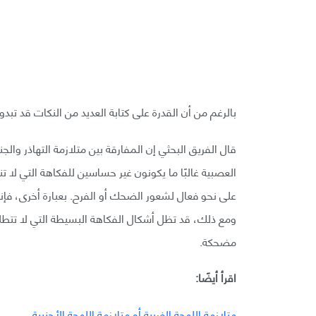
بالرغم من أن القدرة على كتابة العديد من النكات قد تبد
قال الفريق البحثي إن المفارقة بين متلازمة التهاذر وا
العصبية غالبًا ما يكونون غير حساسين للفكاهة التي لا 
على نحو فعال لشعور الضحك أو الفرح. بعبارة أخرى، فإ
ومع ذلك، قد تظل أشكال الفكاهة البسيطة التي لا تتطلب 
مضحكة.
اقرأ أيضًا:
متلازمة اللهجة الغريبة أو متلازمة اللهجة الأجنبية