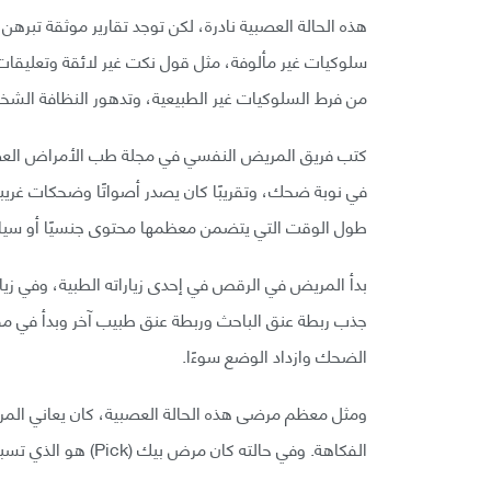
سلوكيات غير مألوفة، مثل قول نكت غير لائقة وتعليقات
من فرط السلوكيات غير الطبيعية، وتدهور النظافة الشخ
كتب فريق المريض النفسي في مجلة طب الأمراض العص
في نوبة ضحك، وتقريبًا كان يصدر أصواتًا وضحكات غريبة 
طول الوقت التي يتضمن معظمها محتوى جنسيًا أو سياسي
بدأ المريض في الرقص في إحدى زياراته الطبية، وفي زيارة
جذب ربطة عنق الباحث وربطة عنق طبيب آخر وبدأ في مق
الضحك وازداد الوضع سوءًا.
ومثل معظم مرضى هذه الحالة العصبية، كان يعاني الم
الفكاهة. وفي حالته كان مرض بيك (Pick) هو الذي تسبب في تلف هذا الجزء من دماغه.