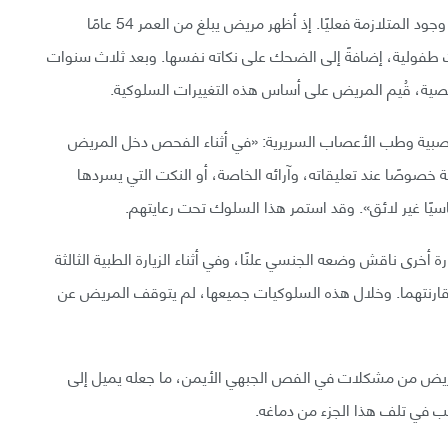
هذه الحالة العصبية نادرة، لكن توجد تقارير موثقة تبرهن وجود المتلازمة فعليًا. إذ أظهر مريض يبلغ من العمر 54 عامًا
 طفولية، إضافةً إلى الضحك على نكاته نفسها. وبعد ثلاث سنوات
صية، قُيم المريض على أساس هذه التغييرات السلوكية.
بية وطب الأعصاب السريرية: «في أثناء الفحص دخل المريض
خصوصًا عند تعليقاته، وآرائه الخاصة، أو النكت التي يسردها
ًا غير لائق». وقد استمر هذا السلوك تحت رعايتهم.
 أخرى ناقش وضعه الجنسي علنًا، وفي أثناء الزيارة الطبية الثالثة
ارنتهما. وخلال هذه السلوكيات جميعها، لم يتوقف المريض عن
ريض من مشكلات في الفص الجبهي الأيمن، ما جعله يميل إلى