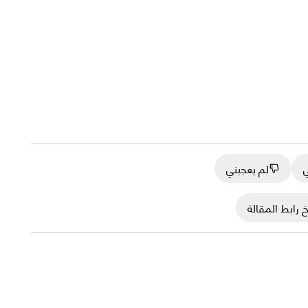
ي
لم يعجبني
 رابط المقالة