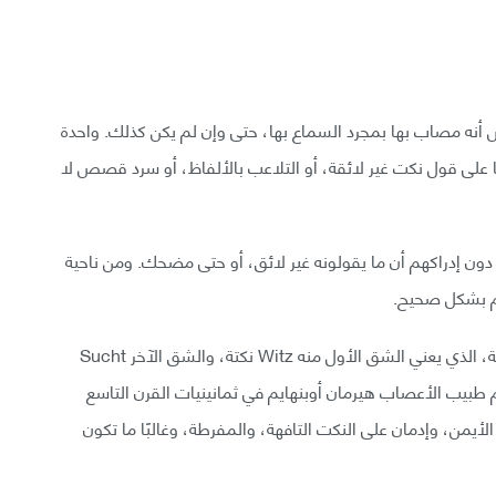
أنه مصاب بها بمجرد السماع بها، حتى وإن لم يكن كذلك. واحدة
ا على قول نكت غير لائقة، أو التلاعب بالألفاظ، أو سرد قصص لا
دون إدراكهم أن ما يقولونه غير لائق، أو حتى مضحك. ومن ناحية
م بشكل صحيح.
مصطلح التهاذر witzelsucht المترجم من اللغة الألمانية، الذي يعني الشق الأول منه Witz نكتة، والشق الآخر Sucht
طبيب الأعصاب هيرمان أوبنهايم في ثمانينيات القرن التاسع
يمن، وإدمان على النكت التافهة، والمفرطة، وغالبًا ما تكون