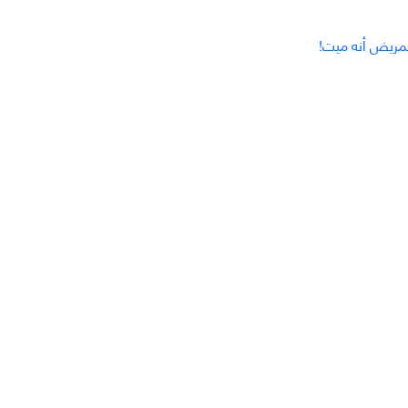
لمريض أنه ميت!