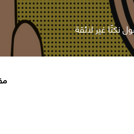
نكتًا غير لائقة
مق