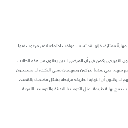
و مهارةً ممتازة، فإنها قد تسبب عواقب اجتماعية غير مرغوب فيها.
لجنون التهريجي يكمن في أن المرضى الذين يعانون من هذه الحالات
تنبع منهم. حتى عندما يدركون ويفهمون معنى النكت، لا يستجيبون
نهم لا يظنون أن النهاية الطريفة مرتبطة بشكل مضحك بالقصة،
دمج نهاية طريفة -مثل الكوميديا البذيئة والكوميديا اللغوية-