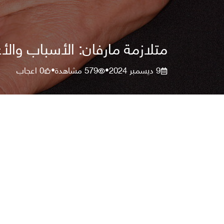
متلازمة مارفان: الأسباب وا
9 ديسمبر 2024
579
مشاهدة
0
اعجاب
•
•