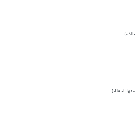
لفم).
ها المعتاد).