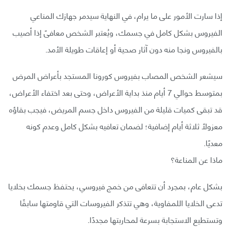
إذا سارت الأمور على ما يرام، في النهاية سيدمر جهازك المناعي
الفيروس بشكل كامل في جسمك، ويُعتبر الشخص معافىً إذا أصيب
بالفيروس ونجا منه دون آثار صحية أو إعاقات طويلة الأمد.
سيشعر الشخص المصاب بفيروس كورونا المستجد بأعراض المرض
بمتوسط حوالي 7 أيام منذ بداية الأعراض، وحتى بعد اختفاء الأعراض،
قد تبقى كميات قليلة من الفيروس داخل جسم المريض، فيجب بقاؤه
معزولًا ثلاثة أيام إضافية؛ لضمان تعافيه بشكل كامل وعدم كونه
معديًا.
ماذا عن المناعة؟
بشكل عام، بمجرد أن تتعافى من خمج فيروسي، يحتفظ جسمك بخلايا
تدعى الخلايا اللمفاوية، وهي تتذكر الفيروسات التي قاومتها سابقًا
وتستطيع الاستجابة بسرعة لمحاربتها مجددًا.