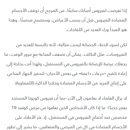
إذا تعرضت لفيروس أصابك سابقًا، من المرجح أن توقف الأجسام
المضادة الفيروس قبل أن يسبب الأعراض، وستصبح محصنًا، وهذا
هو المبدأ وراء العديد من اللقاحات.
لكن لسوء الحظ، الحصانة ليست مثالية، لأنه بالنسبة للعديد من
الفيروسات، مثل النكاف، يمكن أن تضعف المناعة مع مرور الوقت، ما
يجعلك عرضة للإصابة بالفيروس في المستقبل، ولهذا أنت بحاجة إلى
إعادة تلقيح «جرعات داعمة» في بعض الأحيان؛ لتحفيز الجهاز المناعي
على إنتاج المزيد من الأجسام المضادة وخلايا الذاكرة (اللمفاوية).
لا يزال العلماء لا يعلمون إلى الآن -بما أن فيروس كورونا المستجد
يعتبر جديدًا- ما إذا كان الأشخاص الذين تعافوا من مرض كوفيد 19
محصنين ضد أخماج الفيروس في المستقبل، إذ عثر الأطباء على
الأجسام المضادة في كل من المرضى والمتعافين، ما يشير إلى تطور