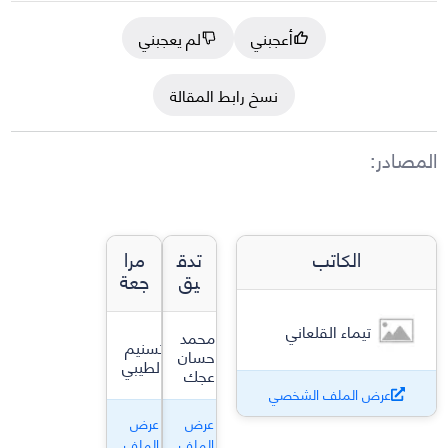
أعجبني
لم يعجبني
نسخ رابط المقالة
المصادر
:
الكاتب
تدق
مرا
يق
جعة
تيماء القلعاني
محمد
تسنيم
حسان
الطيبي
عجك
عرض الملف الشخصي
عرض
عرض
الملف
الملف