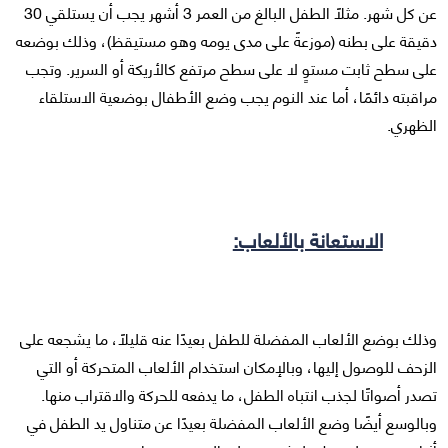
عن كل شهر. مثلًا الطفل البالغ من العمر 3 أشهر يجب أن يستلقي 30
دقيقة على بطنه (موزعةً على مدى يومه وهو مستيقظ)، وذلك بوضعه
على سطح ثابت مستوٍ لا على سطح مرتفع كالأريكة أو السرير. وتجب
مراقبته دائمًا، أما عند النوم يجب وضع الأطفال بوضعية الاستلقاء
الظهري.
الاستعانة بالألعاب:
وذلك بوضع الألعاب المفضلة للطفل بعيدًا عنه قليلًا، ما يشجعه على
الزحف للوصول إليها، وبالإمكان استخدام الألعاب المتحركة أو التي
تصدر أصواتًا لجذب انتباه الطفل، ما يدفعه للحركة والاقتراب منها.
وبالوسع أيضًا وضع الألعاب المفضلة بعيدًا عن متناول يد الطفل في