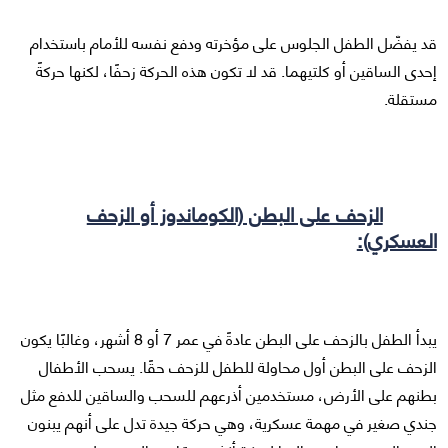
قد يفضّل الطفل الجلوس على مؤخرته ودفع نفسه للأمام باستخدام
إحدى الساقين أو كلتيهما. قد لا تكون هذه الحركة زحفًا، لكنها حركةً
مستقلة.
الزحف على البطن (الكوماندوز أو الزحف
العسكري):
يبدأ الطفل بالزحف على البطن عادةً في عمر 7 أو 8 أشهر، وغالبًا يكون
الزحف على البطن أول محاولة للطفل للزحف حقًا. يسحب الأطفال
بطنهم على الأرض، مستخدمين أذرعهم للسحب والساقين للدفع مثل
جندي صغير في مهمة عسكرية، وهي حركة جيدة تدل على أنهم يبنون