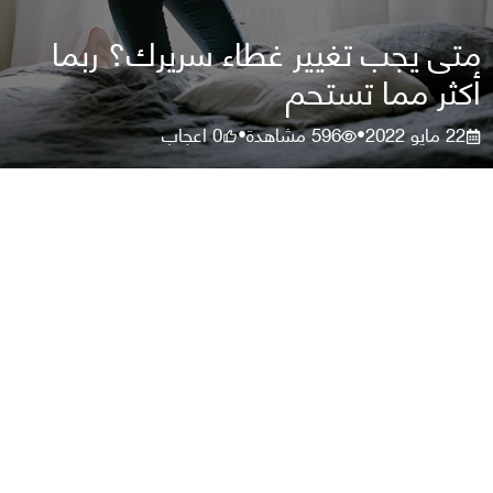
متى يجب تغيير غطاء سريرك؟ ربما
أكثر مما تستحم
22 مايو 2022
596
مشاهدة
0
اعجاب
•
•