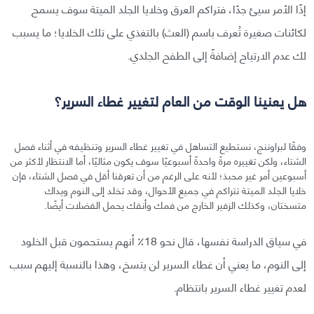
إذًا الأمر سيئ جدًا، فتراكم العرق وخلايا الجلد الميتة سوف يسمح
لكائنات صغيرة تُعرف باسم (العث) بالتغذي على تلك الخلايا؛ ما يسبب
لك عدم الارتياح إضافةً إلى الطفح الجلدي.
هل يعنينا الوقت من العام لتغيير غطاء السرير؟
وفقًا لبراوننج، نستطيع التساهل في تغيير غطاء السرير وتنظيفه في أثناء فصل
الشتاء، ولكن تغييره مرةً واحدةً أسبوعيًا سوف يكون مثاليًا، أما الانتظار لأكثر من
أسبوعين أمر غير محبذ؛ لأنه على الرغم من أن تعرقنا أقل في فصل الشتاء، فإن
خلايا الجلد الميتة تتراكم في جميع الأحوال، وقد تخلد إلى النوم ويداك
متسختان، وكذلك الزفير الخارج من فمك وأنفك يحمل الفضلات أيضًا.
في سياق الدراسة نفسها، قال نحو 18٪ أنهم يستحمون قبل الخلود
إلى النوم، ما يعني أن غطاء السرير لن يتسخ، وهذا بالنسبة إليهم سبب
لعدم تغيير غطاء السرير بانتظام.