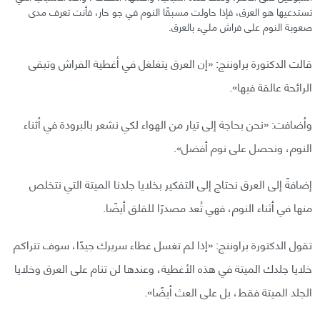
تستدعيها هو العرق، فإذا حاولت مسبقًا النوم في جو حار، فأنت تعرف مدى
صعوبة النوم على فراش مليء بالعرق.
قالت الدكتورة براوننج: «إن العرق يتغلغل في أغطية الفراش وتبقى
الرائحة عالقة فيها».
وأضافت: «نحن بحاجة إلى تيار من الهواء لكي نشعر بالبرودة في أثناء
النوم، ونحصل على نوم أفضل».
إضافةً إلى العرق نحتاج إلى التفكير بخلايا جلدنا الميتة التي نتخلص
منها في أثناء النوم، فهي تُعد مصدرًا للقلق أيضًا.
تقول الدكتورة براوننج: «إذا لم تغسل غطاء سريرك جيدًا، سوف تتراكم
خلايا جلدك الميتة في هذه الأغطية، وعندها لن تنام على العرق وخلايا
الجلد الميتة فقط، بل على العث أيضًا».