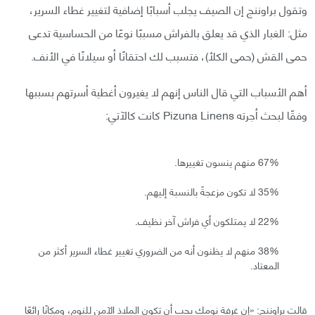
وتقول براوننج إن الصيف يجلب أسبابًا إضافية لتغيير غطاء السرير،
مثل: الغبار الذي قد يعلق بالفراش مسببًا نوعًا من الحساسية تدعى
حمى القش (حمى الكلأ)، فتسبب لك احتقانًا أو سيلانًا في الأنف.
أهم الأسباب التي قال الناس إنهم لا يغيرون أغطية أسرتهم بسببها
وفقًا لبحث أجرته Pizuna Linens كانت كالآتي:
67% منهم ينسون تغييرها.
35% لا تكون مزعجةً بالنسبة إليهم.
22% لا يمتلكون أي فراش آخر نظيف.
38% منهم لا يظنون أنه من الضروري تغيير غطاء السرير أكثر من
المعتاد.
قالت براوننج: «إن غرفة نومك يجب أن تكون الملاذ الآمن للنوم، ومكانًا رائعًا