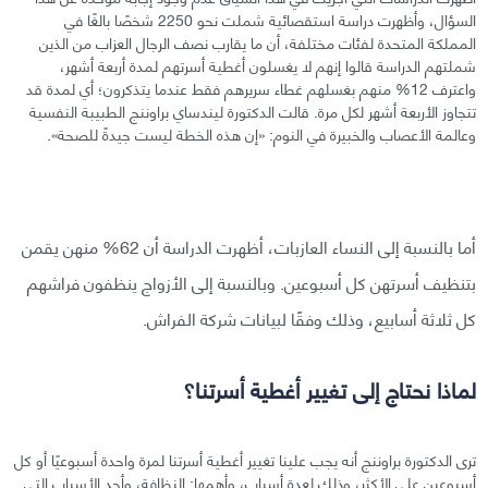
السؤال، وأظهرت دراسة استقصائية شملت نحو 2250 شخصًا بالغًا في
المملكة المتحدة لفئات مختلفة، أن ما يقارب نصف الرجال العزاب من الذين
شملتهم الدراسة قالوا إنهم لا يغسلون أغطية أسرتهم لمدة أربعة أشهر،
واعترف 12% منهم بغسلهم غطاء سريرهم فقط عندما يتذكرون؛ أي لمدة قد
تتجاوز الأربعة أشهر لكل مرة. قالت الدكتورة ليندساي براوننج الطبيبة النفسية
وعالمة الأعصاب والخبيرة في النوم: «إن هذه الخطة ليست جيدةً للصحة».
أما بالنسبة إلى النساء العازبات، أظهرت الدراسة أن 62% منهن يقمن
بتنظيف أسرتهن كل أسبوعين. وبالنسبة إلى الأزواج ينظفون فراشهم
كل ثلاثة أسابيع، وذلك وفقًا لبيانات شركة الفراش.
لماذا نحتاج إلى تغيير أغطية أسرتنا؟
ترى الدكتورة براوننج أنه يجب علينا تغيير أغطية أسرتنا لمرة واحدة أسبوعيًا أو كل
أسبوعين على الأكثر، وذلك لعدة أسباب، وأهمها: النظافة، وأحد الأسباب التي