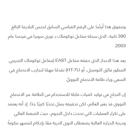
ويتفوق هذا أيضًا على الرقم القياسي السابق لحبس البلازما البالغ
390 ثانية، الذي سجله مفاعل توكوماك بـ توري سوبرا في فرنسا عام
2003.
يعد هذا الانجاز الذي حققه مفاعل EAST (مفاعل توكوماك التجريبي
المطور فائق التوصيل، أو HT-7U) تقدمًا مهمًا لتجارب الاندماج في
السعي وراء طاقة الاندماج النوويّ.
إن النجاح في توليد كميات قابلة للاستخدام من الطاقة عبر الاندماج
النووي قد يغير العالم، لكن تحقيقه يمثل تحديًا كبيرًا جدًا. إذ أنه يعتمد
على تكرار العمليات التي تحدث داخل النجوم، حيث الضغط العالي
ودرجة الحرارة العالية يضغطان النوى الذرية معًا بإحكام لتنصهر مكونةً