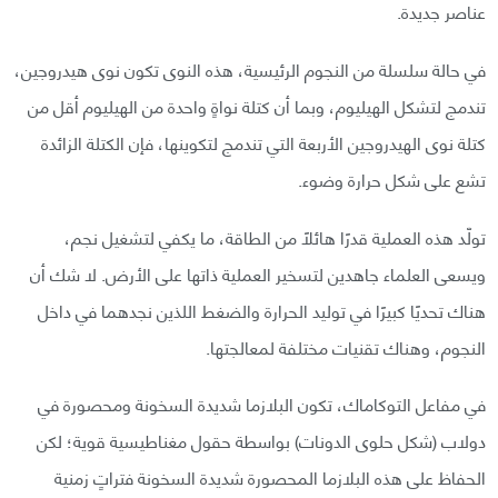
عناصر جديدة.
في حالة سلسلة من النجوم الرئيسية، هذه النوى تكون نوى هيدروجين،
تندمج لتشكل الهيليوم، وبما أن كتلة نواةٍ واحدة من الهيليوم أقل من
كتلة نوى الهيدروجين الأربعة التي تندمج لتكوينها، فإن الكتلة الزائدة
تشع على شكل حرارة وضوء.
تولّد هذه العملية قدرًا هائلًا من الطاقة، ما يكفي لتشغيل نجم،
ويسعى العلماء جاهدين لتسخير العملية ذاتها على الأرض. لا شك أن
هناك تحديًا كبيرًا في توليد الحرارة والضغط اللذين نجدهما في داخل
النجوم، وهناك تقنيات مختلفة لمعالجتها.
في مفاعل التوكاماك، تكون البلازما شديدة السخونة ومحصورة في
دولاب (شكل حلوى الدونات) بواسطة حقول مغناطيسية قوية؛ لكن
الحفاظ على هذه البلازما المحصورة شديدة السخونة فتراتٍ زمنية