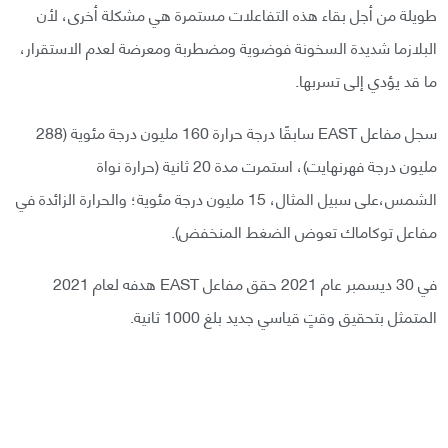
طويلة من أجل بقاء هذه التفاعلات مستمرة هي مشكلة أخرى، لأن
البلازما شديدة السخونة فوضوية ومضطربة ومعرضة لعدم الاستقرار،
ما قد يؤدي إلى تسربها.
سجل مفاعل EAST سابقًا درجة حرارة 160 مليون درجة مئوية (288
مليون درجة فهرنهايت)، استمرت مدة 20 ثانية (حرارة نواة
الشمس،على سبيل المثال، 15 مليون درجة مئوية؛ والحرارة الزائدة في
مفاعل توكاماك تعوض الضغط المنخفض).
في 30 ديسمبر عام 2021 حقق مفاعل EAST هدفه لعام 2021
المتمثل بتحقيق وقتٍ قياسي جديد بلغ 1000 ثانية.