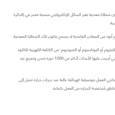
ن شظايا معدنية تعبر السائل الإلكتروليتي مسببة قصر في (الدائرة
م آنود من المعادن القاعدية لا يسمح بتكون تلك الشظايا المعدنية.
يثيوم أو البوتاسيوم أو الصوديوم- من الكثافة الكهربية للكاثود
مما يؤدي لزيادة عُمر البطارية، فقد صمدت البطاريات التي اُجريت عليها الأبحاث لأكثر من 1200 دورة شحن وتفريغ عند
اجي العمل بتوصيلية كهربائية عالية عند درجات حرارة تصل إلى