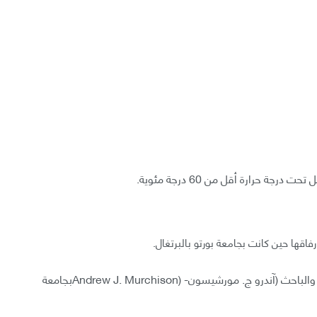
ة حرارة أقل من 60 درجة مئوية.
فاقها حين كانت بجامعة بورتو بالبرتغال.
منذ ما يقرب من عامين، بدأت بارجا بالعمل مع جود أنف والباحث (آندرو ج. مورشيسون- (Andrew J. Murchisonبجامعة