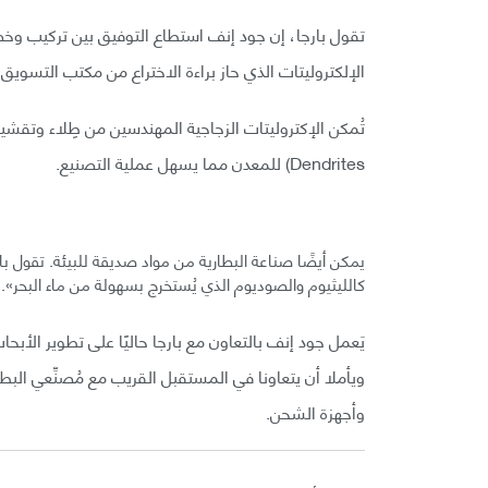
تقول بارجا، إن جود إنف استطاع التوفيق بين تركيب وخ
الإلكتروليتات الذي حاز براءة الاختراع من مكتب التسوي
تُمكن الإكتروليتات الزجاجية المهندسين من طِلاء وتقشير
Dendrites) للمعدن مما يسهل عملية التصنيع.
يمكن أيضًا صناعة البطارية من مواد صديقة للبيئة. تقول بارج
كالليثيوم والصوديوم الذي يُستخرج بسهولة من ماء البحر».
يَعمل جود إنف بالتعاون مع بارجا حاليًا على تطوير الأبحا
ويأملا أن يتعاونا في المستقبل القريب مع مُصنِّعي البطا
وأجهزة الشحن.