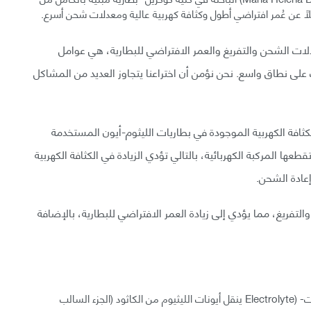
لًا عن عُمر افتراضي أطول وكثافة كهربية عالية ومعدلات شحن أسرع.
دلات الشحن والتفريغ والعمر الافتراضي للبطارية، هي عوامل
ت على نطاق واسع. نحن نؤمن أن اختراعنا يتجاوز العديد من المشاكل
لكثافة الكهربية الموجودة في بطاريات الليثوم-أيون المستخدمة
تقطعها المركبة الكهربائية، بالتالي تؤدي الزيادة في الكثافة الكهربية
إعادة الشحن.
لتفريغ، مما يؤدي إلى زيادة العمر الافتراضي للبطارية، بالإضافة
تعمل بطاريات الليثيوم-أيون حاليًا عن طريق سائل (إلكتروليت- (Electrolyte ينقل أيونات الليثيوم من الكاثود (الجزء السالب