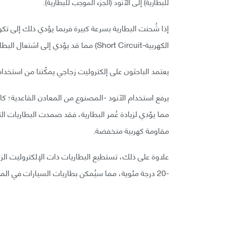
للبطارية) إلى الآنود (الجزء الموجب للبطارية).
إذا شُحنت البطارية بسرعة كبيرة فربما يؤدي ذلك إلى تكو
الكهربية-Short Circuit) مما قد يؤدي إلى اشتعال البطارية.
يعتمد الباحثون على إلكتروليت زجاجي يمكّننا من استخدا
يرفع استخدام الآنود -المصنوع من المعادن القاعدية؛ كالل
مقاومة كهربية منخفضة.
علاوة على ذلك، تستطيع البطاريات ذات الإلكتروليت الزج
-20 درجة مئوية، مما سيُمكن بطاريات السيارات في المناطق مُنخفضة الحرارة من العمل بكفاءة.