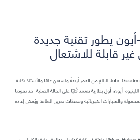
-أيون يطور تقنية جديدة
غير قابلة للاشتعال
طَوَّر فريق من المهندسين بقيادة (جون جود إنف- (John Goodenough البالغ من العمر أربعةً وتسعين عامًا والأستاذ بكلية
يوم-أيون، أول بطارية تعتمد كُليًا على الحالة الصلبة، قد تقودنا
محمولة والسيارات الكهربائية ومحطات تخزين الطاقة ويُمكن إعادة
آخر ابتكارات جود إنف -بالتعاون مع (ماريا هيلينا براجا-Maria Helena Braga) الباحثة في كلية كوكريل- بطارية مبنية بالكامل من