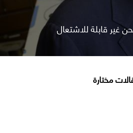
حن غير قابلة للاشتعال
الات مختارة