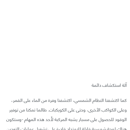
آلة استكشاف دائمة
كما اكتشفنا النظام الشمسي، اكتشفنا وفرة من الماء على القمر،
وعلى الكواكب الأخرى، وحتى على الكويكبات. طالما تمكنا من توفير
الوقود للحصول على مسبار يشبه المركبة لأّحد هذه المهام -وستكون
هناك لوحة شمسية قابلة للامتداد قادرة على تشغيل عمليات التعدين