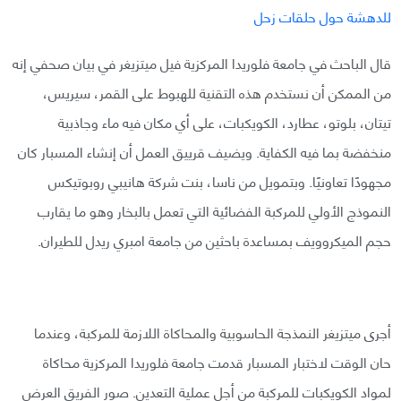
للدهشة حول حلقات زحل
قال الباحث في جامعة فلوريدا المركزية فيل ميتزيغر في بيان صحفي إنه
من الممكن أن نستخدم هذه التقنية للهبوط على القمر، سيريس،
تيتان، بلوتو، عطارد، الكويكبات، على أي مكان فيه ماء وجاذبية
منخفضة بما فيه الكفاية. ويضيف قرييق العمل أن إنشاء المسبار كان
مجهودًا تعاونيًا. وبتمويل من ناسا، بنت شركة هانيبي روبوتيكس
النموذج الأولي للمركبة الفضائية التي تعمل بالبخار وهو ما يقارب
حجم الميكروويف بمساعدة باحثين من جامعة امبري ريدل للطيران.
أجرى ميتزيغر النمذجة الحاسوبية والمحاكاة اللازمة للمركبة، وعندما
حان الوقت لاختبار المسبار قدمت جامعة فلوريدا المركزية محاكاة
لمواد الكويكبات للمركبة من أجل عملية التعدين. صور الفريق العرض