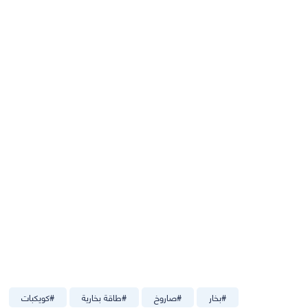
#
بخار
#
صاروخ
#
طاقة بخارية
#
كويكبات