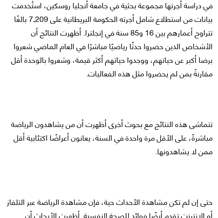
في دراسة أجرتها مجموعة بحثية في جامعة أنجليا روسكين، استُخدمت
بيانات من استطلاع شامل أجرته الحكومة البريطانية على 7,209 بالغًا
تتراوح أعمارهم بين 16 و85 سنة في إنجلترا. أظهرت النتائج أن
الأشخاص الذين حضروا حدثًا رياضيًا مباشرًا في العام الماضي شعروا
برضا أكبر عن حياتهم، ووجدوا حياتهم أكثر قيمة، وشعروا بالوحدة أقل
مقارنةً بمن لم يحضروا مثل هذه الفعاليات.
تتماشى هذه النتائج مع بحوث أخرى أظهرت أن من يشاهدون الرياضة
مباشرةً، على الأقل مرة واحدة في السنة، يعانون أعراضًا اكتئابية أقل
ممن لا يشاهدونها.
حتى إن لم تكن مشاهدة الأحداث حية، فإن مشاهدة الرياضة عبر التلفاز
أو الإنترنت تقدم أيضًا فوائد للصحة النفسية. أظهرت الأبحاث أن