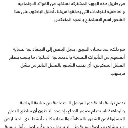
من طريق هذه الهوية المشتركة نستفيد من الفوائد الاجتماعية
والعاطفية للنجاحات التي يحققها فريقنا، أطلق الباحثون على هذا
الشعور اسم الاستمتاع بالمجد المنعكس.
مع ذلك، عند خسارة الفريق، يميل البعض إلى الابتعاد عنه لحماية
أنفسهم من التأثيرات النفسية والاجتماعية السلبية، ما يعرف بقطع
الفشل المعكوس، أي تجنب الشعور بالفشل الناتج من فشل
فريقهم.
تدعم دراسة يابانية دور العوامل الاجتماعية بين متابعة الرياضة
والرفاهية باستخدام تصوير الدماغ، إذ وجد الباحثون أن مناطق الدماغ
المسؤولة عن الشعور بالمكافأة والسعادة كانت أنشط لدى المشاركين
عند مشاهدة رياضة شعبية مثل البيسبول، مقارنةً برياضات أقل شعبية