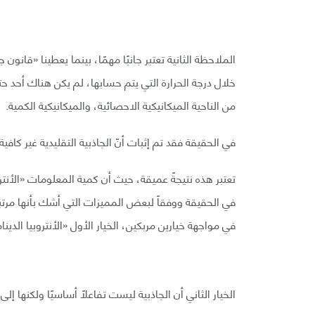
الملاحظة الثانية تعتبر جانبًا مهمًا، بينما يعطينا «قان
خلال درجة الحرارة التي يتم حسابها، لم يكن هناك أحد ح
من الناحية الميكانيكية الاحصائية، والميكانيكية الكمية.
في الحقيقة فقد تم إثبات أنّ الجاذبية التقليدية غير كافي
تعتبر هذه نتيجةً عميقة، حيث أن كمية المعلومات «الأنتروب
في الحقيقة ووفقاً لبعض المميزات التي أشك بأنها مرتب
في مواجهة خيارين مربكين، الخيار الأول «الأنتروبيا الدينا
الخيار الثاني أن الجاذبية ليست تفاعلًا أساسيًا ولكنها إ