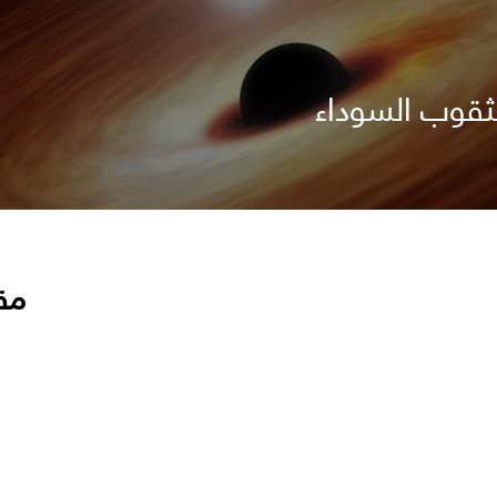
ثقوب السوداء
مق