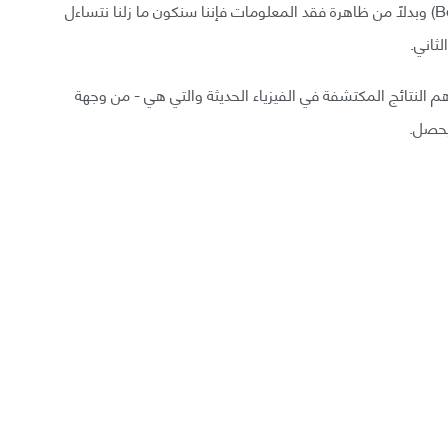
يكونو قادرين على تصديق كلام (بيكنستين – Bekenstein) وبدلاً من ظاهرة فقد المعلومات فإننا سنكون ما زلنا نتساءل
ثاني.
 (هوكينغ -Hawking ) يعتبر أحد أهم النتائج المكتشفة في الفيزياء الحديثة والتي هي - من وجهة
يحصل.