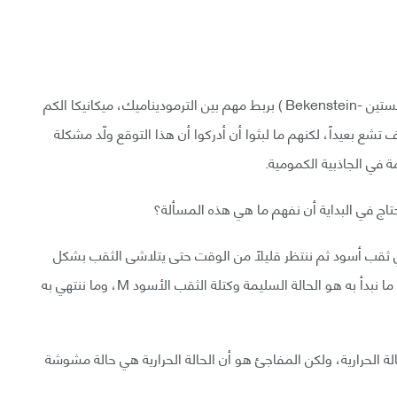
في عام 1975 قام كل من (هوكينغ -Hawking ) و(وبيكنستين -Bekenstein ) بربط مهم بين الترموديناميك، ميكانيكا الكم
ع بعيداً، لكنهم ما لبثوا أن أدركوا أن هذا التوقع ولّد مشكلة
 في الجاذبية الكمومية.
تاج في البداية أن نفهم ما هي هذه المسألة؟
 ثقب أسود ثم ننتظر قليلاً من الوقت حتى يتلاشى الثقب بشكل
كافٍ ليعود إلى كتلته السابقة - قبل رمي أي شيء فيها - ما نبدأ به هو الحالة السليمة وكتلة الثقب الأسود M، وما ننتهي به
لحالة الحرارية، ولكن المفاجئ هو أن الحالة الحرارية هي حالة مشوشة