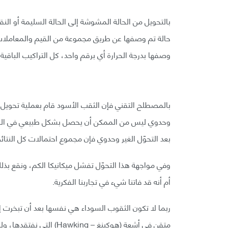
بالتحويل من الحالة المشوشة إلى الحالة السليمة أو ال
حالة تم وصفها عن طريق مجموعة من القيم والمعاملات وم
وصفها بدرجة الحرارة أي برقم واحد، كل التراكيب الباقي
بالمصطلح التقني فإن الثقب الأسود قام بعملية تحويل غي
وحدوي ليس من الممكن أن يحصل بشكل طبيعي في النظري
بعد التحوّل الغير وحدوي فإن مجموع احتمالات كل النتائج ا
وفي مواجهة هذا التحوّل تفشل ميكانيكا الكم، ونقع بذل
أم أنه قد فاتنا شيء في تجاربنا الفكرية.
متقن في أشعة (هوكينغ – Hawking) التي نفتقدها، ولكن ذلك يدعم المعلومات التي نفتقدها عن الحالة السليمة.