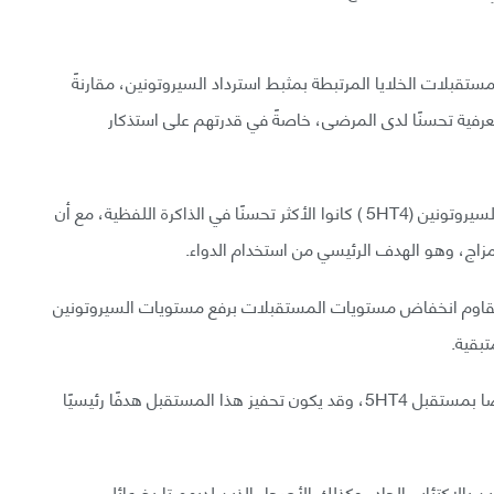
ظ انخفاض بنسبة 10% تقريبًا في مستقبلات الخلايا المرتبطة بمثبط استرداد السيروتونين، مقارنةً
معرفية تحسنًا لدى المرضى، خاصةً في قدرتهم على استذكار
اللافت أن المرضى الذين شهدوا أقل تغير في مستقبل السيروتونين (5HT4 ) كانوا الأكثر تحسنًا في الذاكرة اللفظية، مع أن
زاج، وهو الهدف الرئيسي من استخدام الدواء.
د تقاوم انخفاض مستويات المستقبلات برفع مستويات السيروتونين
بقية.
تشرح دام: «يرتبط تحسين الوظيفة الإدراكية لدينا خصوصًا بمستقبل 5HT4، وقد يكون تحفيز هذا المستقبل هدفًا رئيسيًا
 بالاكتئاب الحاد، وكذلك الأصحاء الذين لديهم تاريخ عائلي