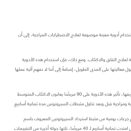
تخدام أدوية معينة موصوفة لعلاج الاضطرابات المزاجية، إلى أن
ة لعلاج القلق والاكتئاب. ومع ذلك، فإن استخدام هذه الأدوية
 فعاليتها على المدى الطويل، إضافةً إلى أننا لا نفهم آلية عملها
درست عالمة النفس فايبك دام من جامعة كوبنهاغن وفريقها، تأثير هذه الأدوية على 90 مريضًا يعانون الاكتئاب المتوسط
 ومزاجية قبل وبعد تناول مثبطات السيروتونين مدة ثمانية أسابيع.
 جرعات يومية من مثبط استرداد السيروتونين المعروف باسم
إسيتالوبرام. أُعيدت الفحوصات في نهاية فترة العلاج التي امتدت ثمانية أسابيع لـ 40 مريضًا، تلتها جولة أخيرة من التقييمات