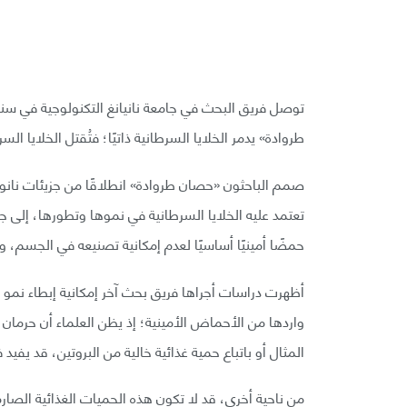
توصل فريق البحث في جامعة نانيانغ التكنولوجية في سنغ
طروادة» يدمر الخلايا السرطانية ذاتيًا؛ فتُقتل الخلايا الس
حمضًا أمينيًا أساسيًا لعدم إمكانية تصنيعه في الجسم، 
أظهرت دراسات أجراها فريق بحث آخر إمكانية إبطاء نمو ال
واردها من الأحماض الأمينية؛ إذ يظن العلماء أن حرمان 
المثال أو باتباع حمية غذائية خالية من البروتين، قد يفيد
من ناحية أخرى، قد لا تكون هذه الحميات الغذائية الصار