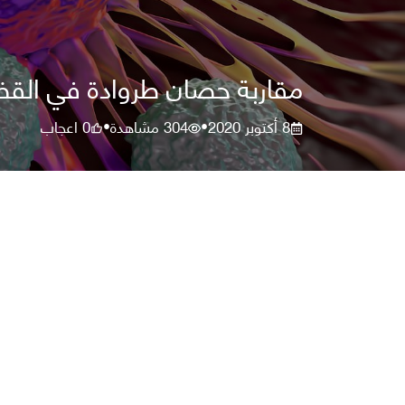
مقاربة حصان طروادة في القضاء
8 أكتوبر 2020
304
مشاهدة
0
اعجاب
•
•