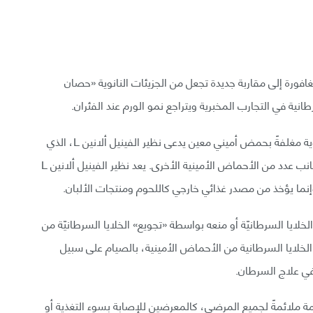
افورة إلى مقاربة جديدة تجعل من الجزيئات النانوية «حصان
رطانية في التجارب المخبرية ويتراجع نمو الورم عند الفئران.
صمم الباحثون «حصان طروادة» انطلاقًا من جزيئات نانوية مغلفةً بحمض أميني معين يدعى نظير الفينيل ألانين L، الذي
تعتمد عليه الخلايا السرطانية في نموها وتطورها، إلى جانب عدد من الأحماض الأمينية الأخرى. يعد نظير الفينيل ألانين L
وإنما يؤخذ من مصدر غذائي خارجي كاللحوم ومنتجات الألبان.
خلايا السرطانيّة أو منعه بواسطة «تجويع» الخلايا السرطانيّة من
الخلايا السرطانية من الأحماض الأمينية، بالصيام على سبيل
 في علاج السرطان.
مة ملائمةً لجميع المرضى، كالمعرضين للإصابة بسوء التغذية أو