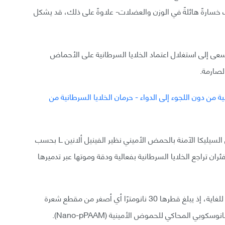
خسارةً هائلةً في الوزن والعضلات- علاوةً على ذلك، قد يشكل
ً تسعى إلى استغلال اعتماد الخلايا السرطانية على الأحماض
لصارمة.
في تطبيق هذه المقاربة، غلف العلماء جزيئات نانوية من السيليكا الآمنة بالحمض الأميني نظير الفينيل ألانين L بحسب
فئران تراجع الخلايا السرطانية بفعالية ودقة وموتها عبر تدميرها
تعد الجزيئات النانوية العلاجية المضادة للسرطان صغيرةً للغاية، إذ يبلغ قطرها 30 نانومترًا أي أصغر من مقطع شعرة