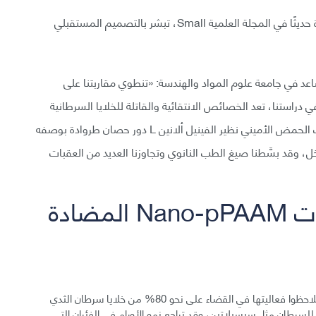
يظن فريق البحث أن النتائج التي توصلوا إليها، المنشورة حديثًا في المجلة العلمية Small، تبشر بالتصميم المستقبلي
اعد في جامعة علوم المواد والهندسة: «تنطوي مقاربتنا على
. في دراستنا، تعد الخصائص الانتقائية والقاتلة للخلايا السرطانية
جوهريةً ولا تحتاج إلى التفعيل بأي محفز خارجي؛ إذ يلعب الحمض الأميني نظير الفينيل ألانين L دور حصان طروادة بوصفه
داخل، وقد بسَّطنا صيغ الطب النانوي وتجاوزنا العديد من العقبات
الخصائص العلاجية لجزيئات Nano-pPAAM المضادة
اختبر العلماء نشاط هذه الجزيئات في المخبر على الفئران، فلاحظوا فعاليتها في القضاء على نحو 80% من خلايا سرطان الثدي
 للسرطان مثل سيسبلاتين، وقد تراجع نمو الأورام في الفئران التي