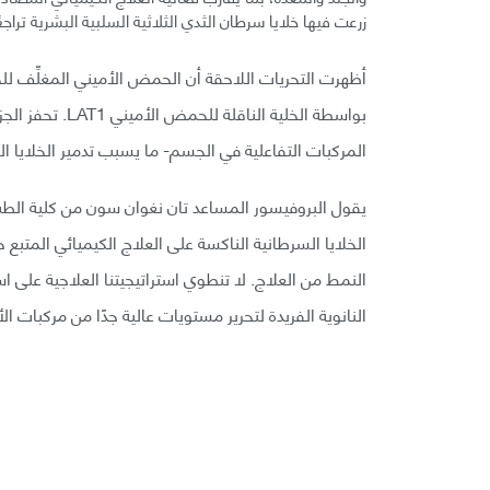
زرعت فيها خلايا سرطان الثدي الثلاثية السلبية البشرية تراجعًا
أظهرت التحريات اللاحقة أن الحمض الأميني المغلِّف للج
بواسطة الخلية ال
المركبات التفاعلية في الجسم- ما يسبب تدمير الخلايا الس
يقول البروفيسور المساعد تان نغوان سون من كلية الطب
الخلايا السرطانية الناكسة على العلاج الكيميائي المتبع ح
النمط من العلاج. لا تنطوي استراتيجيتنا العلاجية على 
النانوية الفريدة لتحرير مستويات عالية جدًا من مركبات ال