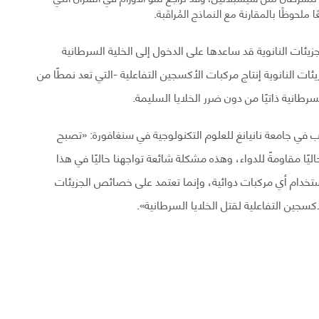
 ملحوظًا بالمقارنة مع النماذج المُراقَبة.
زيئات النانوية قد ساعدها على الدخول إلى الخلية السرطانية
ناقلة للحمض الأميني LAT1. تحفز الجزيئات النانوية إنتاج مركبات الأكسجين التفاعلية -التي تعد نمطًا من
رطانية ذاتيًا من دون ضرر الخلايا السليمة.
 في جامعة نانيانغ للعلوم التكنولوجية في سنغافورة: «تصبح
اليًا مقاومةً للدواء، وهذه مشكلة شائعة تواجهنا حاليًا في هذا
استخدام أي مركبات دوائية، وإنما تعتمد على خصائص الجزيئات
أكسجين التفاعلية لقتل الخلايا السرطانية».