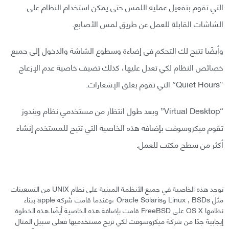
التي تقوم بتفعيل عمليه اللمس حتى يمكن استخدام النظام على
الشاشات القابلة للعمل عن طريق لمس الأصابع.
وأيضًا تتيح لك التحكم في إضاءة وسطوع الشاشة والدخول إلى جميع
خصائص النظام لكي تعدل عليها، كذلك تضيف خاصية عدم الإزعاج
“Quiet Hours” التي تقوم بغلق الإشعارات.
“Virtual Desktop” وبعد طول انتظار من مستخدمي نظام ويندوز
تقوم ميكروسوفت بإضافة هذه الخاصية التي تتيح للمستخدم إنشاء
أكثر من سطح مكتب للعمل.
توجد هذه الخاصية في جميع الأنظمة المبنية على نظام UNIX من التسعينات
مثل Linux , BSDs وOracle Solaris ،وعندما قامت شركه apple ببناء
نظامها OS X على FreeBSD قامت بإضافة هذه الخاصية أيضًا.هذه الخطوة
إيجابية جدًا من شركة ميكروسوفت لكي تريح مستخدميها فعلى سبيل المثال