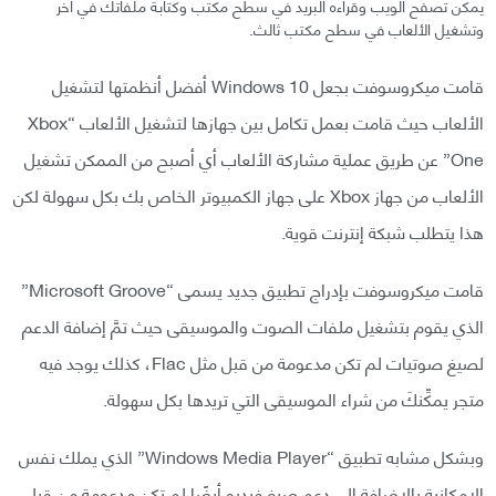
يمكن تصفح الويب وقراءه البريد في سطح مكتب وكتابة ملفاتك في آخر
وتشغيل الألعاب في سطح مكتب ثالث.
قامت ميكروسوفت بجعل Windows 10 أفضل أنظمتها لتشغيل
الألعاب حيث قامت بعمل تكامل بين جهازها لتشغيل الألعاب “Xbox
One” عن طريق عملية مشاركة الألعاب أي أصبح من الممكن تشغيل
الألعاب من جهاز Xbox على جهاز الكمبيوتر الخاص بك بكل سهولة لكن
هذا يتطلب شبكة إنترنت قوية.
قامت ميكروسوفت بإدراج تطبيق جديد يسمى “Microsoft Groove”
الذي يقوم بتشغيل ملفات الصوت والموسيقى حيث تمَّ إضافة الدعم
لصيغ صوتيات لم تكن مدعومة من قبل مثل Flac، كذلك يوجد فيه
متجر يمكِّنكَ من شراء الموسيقى التي تريدها بكل سهولة.
وبشكل مشابه تطبيق “Windows Media Player” الذي يملك نفس
الإمكانية بالإضافة إلى دعم صيغ فيديو أيضًا لم تكن مدعومة من قبل