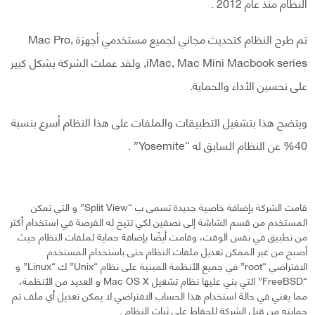
النظام منذ عام 2012 .
تم طرح النظام كتحديث مجاني لجميع مستخدمي أجهزة Mac Pro,
iMac, Mac Mini Macbook series, ولقد عملت الشركة بشكل كبير
على تحسين الأداء والحماية.
ويتضح هذا بتشغيل التطبيقات والملفات على هذا النظام أسرع بنسبة
40% عن النظام السابق له “Yosemite” .
قامت الشركة بإضافة خاصية جديدة تسمى ب “Split View” و التي تمكن
المستخدم من قسم الشاشة إلى نصفين لكي تتيح له الفرصة في استخدام أكثر
من تطبيق في نفس الوقت، وقامت أيضًا بإضافة حماية لملفات النظام حيث
أصبح من غير الممكن تعديل ملفات النظام حتى باستخدام المستخدم
الافتراضي “root” في جميع الأنظمة المبنية على نظام “Unix” ك “Linux” و
“FreeBSD” التي بني عليها نظام تشغيل Mac OS X و العديد من الأنظمة،
مما يعني في حالة استخدام هذا الحساب الافتراضي لا يمكن تعديل أي ملف تم
حمايته من قبل الشركة للحفاظ على ثبات النظام .