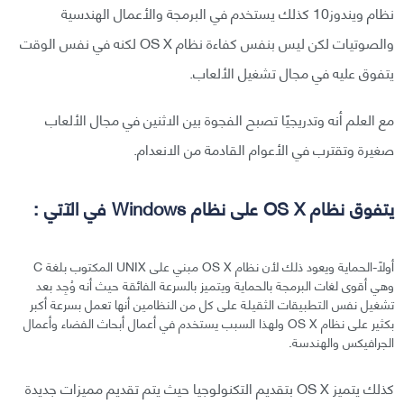
نظام ويندوز10 كذلك يستخدم في البرمجة والأعمال الهندسية
والصوتيات لكن ليس بنفس كفاءة نظام OS X لكنه في نفس الوقت
يتفوق عليه في مجال تشغيل الألعاب.
مع العلم أنه وتدريجيًا تصبح الفجوة بين الاثنين في مجال الألعاب
صغيرة وتقترب في الأعوام القادمة من الانعدام.
يتفوق نظام OS X على نظام Windows في الآتي :
أولًا-الحماية ويعود ذلك لأن نظام OS X مبني على UNIX المكتوب بلغة C
وهي أقوى لغات البرمجة بالحماية ويتميز بالسرعة الفائقة حيث أنه وُجِد بعد
تشغيل نفس التطبيقات الثقيلة على كل من النظامين أنها تعمل بسرعة أكبر
بكثير على نظام OS X ولهذا السبب يستخدم في أعمال أبحاث الفضاء وأعمال
الجرافيكس والهندسة.
كذلك يتميز OS X بتقديم التكنولوجيا حيث يتم تقديم مميزات جديدة