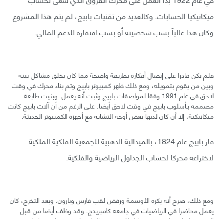
ميكانيكيا الحسابات. وكالعديد من تقنيات بابيج، لم يتم هذا المشروع
وكان هذا غالباً بسب شخصيته أو بسب افتقاره للدعم المالي.
فلم يكن قادرا على إيصال أفكاره بطريقة واضحة مما كان يخلق مشاكل بينه
وبين من يقوم بتمويله، ومع ذلك ظهر كمبيوتر بابيج وتم بناء محرك في وقت
لاحق في عام 1991 وفقا لمواصفات بابيج وثبت أنه يعمل. وبنيت طابعة
مصممه بـأسلوب بابيج في وقت لاحق أيضا. على الرغم من أن آلات بابيج كانت
ميكانيكية، إلا أن كان لديها بعض أوجه التشابه مع أجهزة الكمبيوتر الحديثة.
فاز بابيج عام 1824، بالميدالية الذهبية للجمعية الفلكية الملكية
لاختراعه محركا لحساب الجداول الرياضية والفلكية.
ومع ذلك، صرح أنه يكره الأوسمة ورفض لقب فارس وبارون. وبعد التخرج، كان
يعمل محاضرا في الرياضيات في جامعة كامبريدج. وقد وظف أيضا من قبل