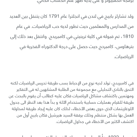
ولد تشارلز بابيج في لندن في انجلترا عام 1791 كان يتنقل بين العديد
من المدارس والمعلمين حيث تطور لديه حب الرياضيات. في عام
1810، تم قبوله في كلية ترينيتي في كامبريدج. وانتقل بعد ذلك إلى
بترهاوس، كامبردج حيث حصل على درجة الدكتوراه الفخرية في
الرياضيات.
في كامبريدج، تولد لديه نوع من الإحباط بسب طريقة تدريس الرياضيات لكنه
التحق بالنادي التحليلي مع مجموعة من الطلبة المشابهين له في التفكير
ومهتمين باكتشاف مشاكل الرياضيات فكان عليه كطالب أن يقوم بالبحث عن
طريقة للقيام بعمليات حسابية باستخدام الآلة و بدأ هذا بعد النظر الى جدول
اللوغاريتمات الذي حوى بعض الأخطاء، لذلك كان عليه إيجاد طريقة لمحاولة
العمل بها بشكل منتظم وذلك برفقة السيد هيرشيل فكان بابيج أول من
اكتشف الكثير من الأخطاء في جداول الرياضيات.
في عام 1922 بدأ العمل على محرك الفروق الذي سعى لحساب