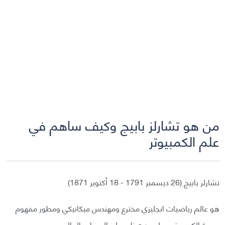
من هو تشارلز بابيج وكيف ساهم في
علم الكمبيوتر
تشارلز بابيج (26 ديسمبر 1791 - 18 أكتوبر 1871)
هو عالم رياضيات انجليزي مخترع ومهندس ميكانيكي ومطور مفهوم
برمجة الكمبيوتر و على يديه ظهر علم الحساب الحالي.