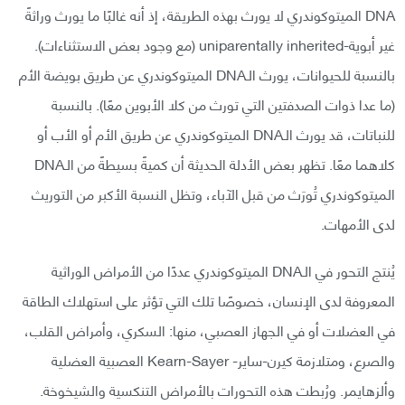
DNA الميتوكوندري لا يورث بهذه الطريقة، إذ أنه غالبًا ما يورث وراثةً
غير أبوية-uniparentally inherited (مع وجود بعض الاستثناءات).
بالنسبة للحيوانات، يورث الـDNA الميتوكوندري عن طريق بويضة الأم
(ما عدا ذوات الصدفتين التي تورث من كلا الأبوين معًا). بالنسبة
للنباتات، قد يورث الـDNA الميتوكوندري عن طريق الأم أو الأب أو
كلاهما معًا. تظهر بعض الأدلة الحديثة أن كميةً بسيطةً من الـDNA
الميتوكوندري تُورَث من قبل الآباء، وتظل النسبة الأكبر من التوريث
لدى الأمهات.
يُنتج التحور في الـDNA الميتوكوندري عددًا من الأمراض الوراثية
المعروفة لدى الإنسان، خصوصًا تلك التي تؤثر على استهلاك الطاقة
في العضلات أو في الجهاز العصبي، منها: السكري، وأمراض القلب،
والصرع، ومتلازمة كيرن-ساير- Kearn-Sayer العصبية العضلية
وألزهايمر. ورُبطت هذه التحورات بالأمراض التنكسية والشيخوخة.