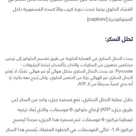
الغشاء الخلوي بينما تحدث دورة كريب والأكسدة الفسفورية داخل
الميتوكوندريا.[/caption]
تحلل السكر:
يحدث التحلل السكري في العصارة الخلوية عن طريق تقسيم الجلوكوز إلى نوعين
مختلفين صغيرين من السكريات، واللذان يتأكسدان لينتجا البياروفات -
Pyruvate. قد يحدث التحلل السكري بشكل هوائي أو غير هوائي. تقنيًا، لا يُعتبر
التحلل السكري غير الهوائي جزءًا من التنفس الخلوي، ولكن يُدرج معه بكثرة، إذ
أنه ينتج كميةً بسيطةً من الـ ATP.
خلال عملية التحلل السكري، تقع فسفرة جزيء واحد من السكر (عن
طريق جزيء ATP) لإنتاج جلوكوز-6-فوسفات، والذي يُعاد ترتيبه
ليعطينا فركتوز-6-فوسفات. تتم فسفرة هذا الجزيء مجددًا ليصبح
فركتوز-1،6- ثنائي الفوسفات. في الخطوة المقبلة، يُقسم هذا السكر