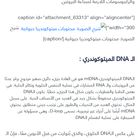
والرايبوسومات اللازمة لصناعة البروتين.
[caption id="attachment_63313" align="aligncenter"
width="300"]
شرح
الصورة: محتويات ميتوكوندريا حيوانية.[/caption]
الـ DNA الميتوكوندري :
الـDNA الميتوكوندري-mtDNA هو في العادة جزيء دائري صغير مزدوج يرمّز عددًا
من البروتينات والـ RNA المشارك في عملية التنفس الخلوية وتكاثر الخلية. في
بعض الخلايا والفطريات، يكون شكل هذا الجزيء خطيًا. يكون الـDNA
الميتوكوندري محفوظًا بشكل جيد في العديد من الأصناف الحية. على سبيل
المثال، تحتوي العديد من الثدييات والطيور على ترتيب جيني متطابق. يحتوي
mtDNA أيضًا على أجزاء غير ترميزية، تسمى D-loop، وهي مسؤولة عن
السيطرة على عملية انقسام الـDNA.
على عكس الـDNA الخلوي، والذي يُتوارث من قبل الأبوين معًا، فإنّ الـ