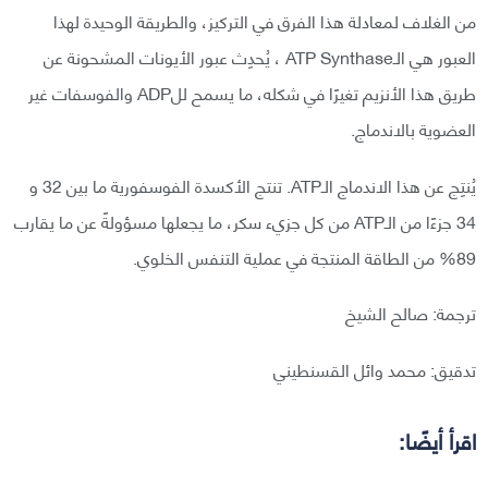
من الغلاف لمعادلة هذا الفرق في التركيز، والطريقة الوحيدة لهذا
العبور هي الـATP Synthase ، يُحدِث عبور الأيونات المشحونة عن
طريق هذا الأنزيم تغيرًا في شكله، ما يسمح للADP والفوسفات غير
العضوية بالاندماج.
يُنتِج عن هذا الاندماج الـATP. تنتج الأكسدة الفوسفورية ما بين 32 و
34 جزءًا من الـATP من كل جزيء سكر، ما يجعلها مسؤولةً عن ما يقارب
89% من الطاقة المنتجة في عملية التنفس الخلوي.
ترجمة: صالح الشيخ
تدقيق: محمد وائل القسنطيني
اقرأ أيضًا: