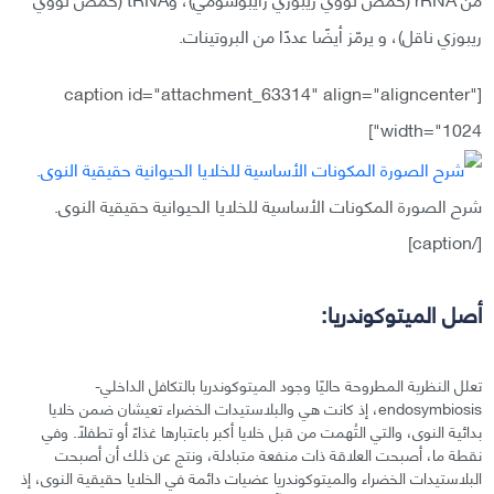
ريبوزي ناقل)، و يرمّز أيضًا عددًا من البروتينات.
[caption id="attachment_63314" align="aligncenter"
width="1024"]
شرح الصورة المكونات الأساسية للخلايا الحيوانية حقيقية النوى.
[/caption]
أصل الميتوكوندريا:
تعلل النظرية المطروحة حاليًا وجود الميتوكوندريا بالتكافل الداخلي-
endosymbiosis، إذ كانت هي والبلاستيدات الخضراء تعيشان ضمن خلايا
بدائية النوى، والتي التُهمت من قبل خلايا أكبر باعتبارها غذاءً أو تطفلًا. وفي
نقطة ما، أصبحت العلاقة ذات منفعة متبادلة، ونتج عن ذلك أن أصبحت
البلاستيدات الخضراء والميتوكوندريا عضيات دائمة في الخلايا حقيقية النوى، إذ