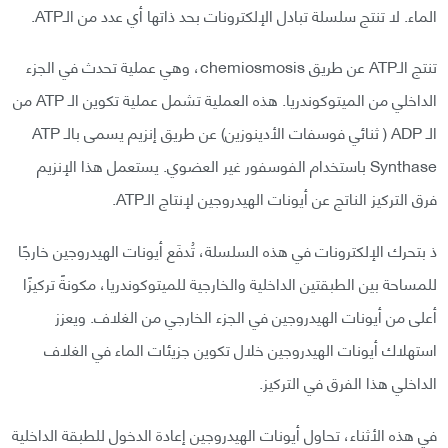
الماء. لا تنتج سلسلة تبادل الإلكترونات بحد ذاتها أي عدد من الـATP.
تنتج الـATP عن طريق chemiosmosis، وهي عملية تحدث في الجزء
الداخلي من الميتوكوندريا. هذه العملية تشمل عملية تكوين الـ ATP من
الـ ADP ( ثنائي فوسفات الأدينوزين) عن طريق إنزيم يسمى بالـ ATP
Synthase باستخدام الفوسفور غير العضوي. يستعمل هذا الإنزيم
فرق التركيز الناتج عن أيونات الهيدروجين لإنتاج الـATP.
ذ بتحرك الإلكترونات في هذه السلسلة، تُدفَع أيونات الهيدروجين خارجًا
للمساحة بين الطبقتين الداخلية والخارجية للميتوكوندريا، مكونةً تركيزًا
أعلى من أيونات الهيدروجين في الجزء الخارجي من الغلاف. ويعزز
استهلاك أيونات الهيدروجين خلال تكوين جزيئات الماء في الغلاف
الداخلي هذا الفرق في التركيز.
في هذه الأثناء، تحاول أيونات الهيدروجين إعادة الدخول للطبقة الداخلية