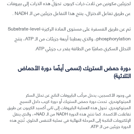
لجزيئين مكونين من ثلاث ذرات كربون. تحوَلُ هذه الذرات إلى بيروفات
عن طريق تفاعل الاختزال، ينتج هذا التفاعل جزيئين من الـ NADH .
ثم عن طريق الفسفرة على مستوى المادة الركيزة-Substrate-level
phosphorylation، والذي يعطينا أربعة جزيئات من الـ ATP، ينتج
التحلل السكري صافيًا من الطاقة يقدر ب جزيئي ATP.
دورة حمض الستريك (تسمى أيضًا دورة الأحماض
الثلاثية)
في وجود الأكسجين، يدخل مركّب البايروفات الناتج عن تحلل السكر
الميتوكوندري. تحدث دورة حمض الستريك أو دورة كريب داخل النسيج
الميتوكوندري. تحول هذه العملية البايروفات إلى ثاني أكسيد الكربون عن طريق
تفاعلات الأكسدة. كما تنتج هذه الدورة NADH من الـ NAD+، والذي ينقل
الإلكترونات الناتجة إلى المرحلة النهائية في عملية التنفس الخلوي. تُنتِج هذه
الدورة جزيئين من الـ ATP.