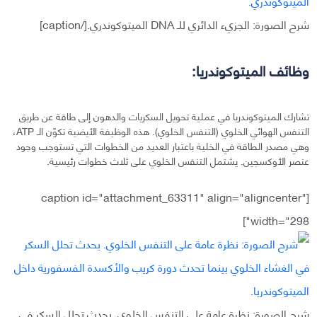
شرح الصورة: الجزيء الدائري للـ DNA الميتوكوندري.[/caption]
وظائف الميتوكوندريا:
تشارك الميتوكوندريا في عملية تحويل السكريات والدهون إلى طاقة عن طريق
التنفس الهوائي الخلوي (التنفس الخلوي). هذه الوظيفة الأيضية تكوّن الـ ATP،
وهي مصدر الطاقة في الخلية باعتبار العديد من الخطوات التي تستوجب وجود
عنصر الأوكسجين. يشتمل التنفس الخلوي على ثلاث خطوات رئيسية.
[caption id="attachment_63311" align="aligncenter"
width="298"]
شرح الصورة: نظرة عامة على التنفس الخلوي. يحدث تحلل السكر في