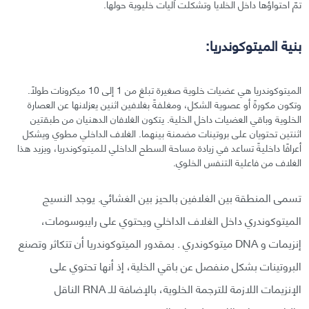
تمّ احتواؤها داخل الخلايا وتشكلت آليات خليوية حولها.
بنية الميتوكوندريا:
الميتوكوندريا هي عضيات خلوية صغيرة تبلغ من 1 إلى 10 ميكرونات طولًا.
وتكون مكورةً أو عصوية الشكل، ومغلفةً بغلافين اثنين يعزلانها عن العصارة
الخلوية وباقي العضيات داخل الخلية. يتكون الغلافان الدهنيان من طبقتين
اثنتين تحتويان على بروتينات مضمنة بينهما. الغلاف الداخلي مطوي ويشكل
أعرافًا داخليةً تساعد في زيادة مساحة السطح الداخلي للميتوكوندريا، ويزيد هذا
الغلاف من فاعلية التنفس الخلوي.
تسمى المنطقة بين الغلافين بالحيز بين الغشائي. يوجد النسيج
الميتوكوندري داخل الغلاف الداخلي ويحتوي على رايبوسومات،
إنزيمات و DNA ميتوكوندري . بمقدور الميتوكوندريا أن تتكاثر وتصنع
البروتينات بشكل منفصل عن باقي الخلية، إذ أنها تحتوي على
الإنزيمات اللازمة للترجمة الخلوية، بالإضافة للـ RNA الناقل