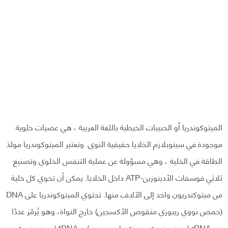
الميتوكوندريا أو الحبيبات الخيطية باللغة العربية ، هي عضيات خلوية
موجودة في سيتوبلازم الخلايا حقيقية النوى. وتعتبر الميتوكوندريا مولدَ
الطاقة في الخلية ، وهي مسؤولة عن عملية التنفس الخلوي وتصنيع
ثلاثي فوسفات الأدينوزين-ATP داخل الخلايا. يمكن أن تحوي كل خلية
من ميتوكندريون واحد إلى الآلاف منها. تحتوي الميتوكوندريا على DNA
(حمض نووي ريبوزي منقوص الأكسجين) خارج النواة، وهو يُرمّز عددًا
من rRNA (حمض نووي ريبوزي رايبوسومي)، وtRNA (حمض نووي