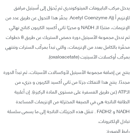
يدخل مركب البايروفات الميتوكوندري ثم يُحوَل إلى أسيتيل مرافق
للإنزيم أ ((Acetyl Coenzyme A. يحفّز هذا التحول عن طريق عدد من
الإنزيمات، منتجًا الـ NADH و محررًا ثاني أكسيد الكربون كناتج نهائي.
ثم تدخل مجموعة الأسيتيل دورة حمض الستريك عن طريق 8 خطوات
محفّزة بالكامل بعدد من الإنزيمات، والتي تبدأ بمركّب السترات وتنتهي
بمركّب أوكسلات الأسيتيت (oxaloacetate).
ينتج عن إضافة مجموعة الأسيتيل لأوكسالات الأسيتات، ثم تبدأ الدورة
مجددًا. ينتج هذا التفكك جزءًا من ثاني أكسيد الكربون و جزيء من
الـATP (عن طريق الفسفرة على مستوى المادة الركيزة). إن أغلبية
الطاقة الناتجة هي في الصيغة المختزلة من الإنزيمات المساعدة
NADH و FADH2 . تنقَل هذه الجزيئات الناتجة إلى ما يسمى سلسلة
تبادل الإلكترونات.
رابط الصورة: