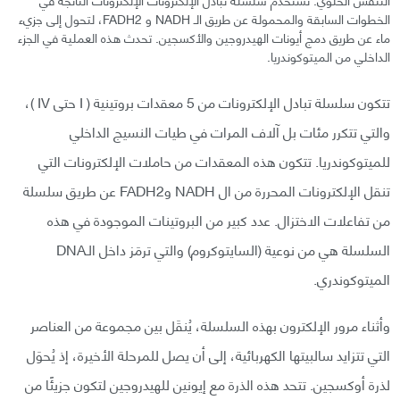
الخطوات السابقة والمحمولة عن طريق الـ NADH و FADH2، لتحول إلى جزيء
ماء عن طريق دمج أيونات الهيدروجين والأكسجين. تحدث هذه العملية في الجزء
الداخلي من الميتوكوندريا.
تتكون سلسلة تبادل الإلكترونات من 5 معقدات بروتينية ( I حتى IV )،
والتي تتكرر مئات بل آلاف المرات في طيات النسيج الداخلي
للميتوكوندريا. تتكون هذه المعقدات من حاملات الإلكترونات التي
تنقل الإلكترونات المحررة من ال NADH وFADH2 عن طريق سلسلة
من تفاعلات الاختزال. عدد كبير من البروتينات الموجودة في هذه
السلسلة هي من نوعية (السايتوكروم) والتي ترمَز داخل الـDNA
الميتوكوندري.
وأثناء مرور الإلكترون بهذه السلسلة، يُنقَل بين مجموعة من العناصر
التي تتزايد سالبيتها الكهربائية، إلى أن يصل للمرحلة الأخيرة، إذ يُحوَل
لذرة أوكسجين. تتحد هذه الذرة مع إيونين للهيدروجين لتكون جزيئًا من