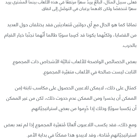
فعلى سبيل المثال، البائعُ يريدُ سعرًا مرتفعًا في هذه الألعاب بينما المشتري يريد
سعرًا مُنخفضًا ولكن كلاهما يرغبان في التوصّل إلى اتفاق.
تمامًا كما هو الحال مع أي دولتَين مُتعاديتَين فقد يختلفان حول العديد
من القضايا، ولكنّهما يكونا قد كَسِبا سويًا طالما أنّهما تجنّبا خيار القيام
بالحرب.
بعض الخصائص الواضحة للألعاب ثنائيّة الأشخاص ذات المجموع
الثابت ليست صالحة في الألعاب متغيّرة المجموع.
كمثال على ذلك، لايمكن للاعبين الحصول على مكاسب ثابتة (من
الممكن أن يخسرا ومن الممكن عدم حدوث ذلك، لكن من غير الممكن
أن يَكسبا سويًا) وذلك إذا حُرِموا من بعضِ استراتيجيّاتهم.
ومع ذلك، فقد يكسب اللاعبون ألعابًا مُتغيّرة المجموع إذا لم تعد بعض
استراتيجيّاتهم مُتاحة، وقد لايبدو هذا ممكنًا في بداية الأمر.