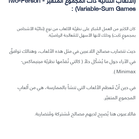
Variable-Sum Games) :
كان الكثير من العمل المُبكر على نظريّة الألعاب من نوعِ (ثنائيّة الأشخاص
بمجموعٍ ثابت) وذلك لأنها الأسهل للمُعالجة الرياضيّة.
حيث تتضارب مصالح اللاعبين في مثل هذه الألعاب، وهنالك توافقٌ
في الآراء حول ما يُشكّل حلًا ( كالتي تُقدّمها نظريّة مينيماكس-
Minimax ).
في حين أنَّ مُعظم الألعاب التي تنشأ بالممارسة، هي من ألعابِ
المجموع المتغيّر.
فاللاعبون هنا يُصبِح لديهم مصالح مُشتركة ومُتضاربة.