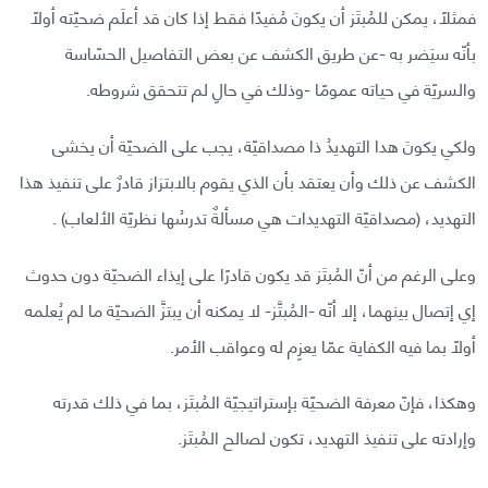
فمثلًا، يمكن للمُبتَز أن يكونَ مُفيدًا فقط إذا كان قد أعلَم ضحيّته أولًا
بأنّه سيَضر به -عن طريق الكشف عن بعض التفاصيل الحسّاسة
والسريّة في حياته عمومًا -وذلك في حالِ لم تتحقق شروطه.
ولكي يكونَ هدا التهديدُ ذا مصداقيّة، يجب على الضحيّة أن يخشى
الكشف عن ذلك وأن يعتقد بأن الذي يقوم بالابتزاز قادرٌ على تنفيذ هذا
التهديد، (مصداقيّة التهديدات هي مسألةٌ تدرسُها نظريّة الألعاب) .
وعلى الرغم من أنّ المُبتَز قد يكون قادرًا على إيذاء الضحيّة دون حدوث
إي إتصال بينهما، إلا أنّه -المُبتَّز- لا يمكنه أن يبتزَّ الضحيّة ما لم يُعلمه
أولًا بما فيه الكفاية عمّا يعزِم له وعواقب الأمر.
وهكذا، فإنّ معرفة الضحيّة بإستراتيجيّة المُبتَز، بما في ذلك قدرته
وإرادته على تنفيذ التهديد، تكون لصالح المُبتَز.