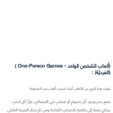
(ألعاب الشخص الواحد - One-Person Games )
(الفرديّة) :
يُعرف هذا النوع من الألعاب أيضًا باسم ( ألعاب ضد الطبيعة).
فمع عدم وجود أيّ خصومٍ أو تضاربٍ في المصالح، فإنَّ كُل لاعبٍ
يحتاج فقط إلى قائمةٍ بالخياراتِ المُتاحة ومن ثمَّ يختار النتيجةَ المُثلى.