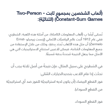
(ألعاب الشخصين بمجموعٍ ثابت - Two-Person
Constant-Sum Games) (الثنائيّة):
تُسمّى أيضًا بِ (ألعاب المعلومات الكاملة)، من أمثلة هذه اللعبة، الشطرنج،
ففي عام 1912 أثبت عالم الرياضيّات الألماني (إرنست زيرميلو -Ernst
Zermelo) أن مثل هذه الألعاب تُحدَد بِدقةٍ، وذلك من خلال الإستفادة من
جميع المعلومات المُتاحة، فيمكن للاعبين استنتاج الاستراتيجيات التي هي
الأمثل مما يجعل النتيجة مُحددةً بدقة مُسبقًا.
في الشطرنج على سبيل المثال، فإنَ نتيجةً من أصل ثلاثة يجب أن
تحدُث إذا قام اللاعب بتحديدالخيارات المُثلى:
فوز القطع البيضاء (أن يكون لديه استراتيجيّة للفوز ضد أي استراتيجيّة
من القطع السوداء).
فوز القطع السوداء.