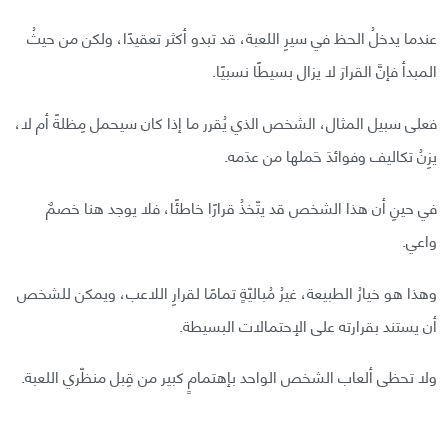
عندما يدخلُ الحظ في سيرِ اللعبة، قد تبدو أكثر تعقيدًا، ولكن من حيثُ
المبدأ فإنَّ القرارَ لا يزال بسيطًا نسبيًا.
فعلى سبيل المثال، الشخص الذي يُقرر ما إذا كان سيحمل مِظلةً أم لا،
يزِنُ تكاليف وفوائدَ حَملها من عدَمه.
في حينِ أن هذا الشخص قد يتّخذُ قرارًا خاطئًا، فلا يوجد هنا خصمٌ
واعي.
وهذا هو خيارُ الطبيعة، غيرُ مُباليّةٍ تمامًا لقرارِ اللاعب، ويمكن للشخص
أن يستند بقرارته على الإحتمالات البسيطة.
ولا تحظى ألعاب الشخص الواحد بإهتمامٍ كبير من قِبل منظّري اللعبة.