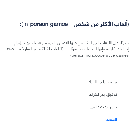
(ألعاب الأكثر من شخص - n-person games ):
نظريًا، فإن الألعاب التي لا يُسمح فيها للاعبين بالتواصل فيما بينهم وإبرام
إتفاقات مُلزمة فإنها لا تختلفُ جوهريًا عن (الألعاب الثنائيّة غير التعاونيّة - two-
person noncooperative games).
ترجمة: رامي الحرك
تدقيق: بدر الفراك
تحرير: رغدة عاصي
المصدر