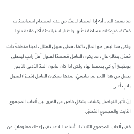
قد يعتقد المرء أنه إذا استفاد لاعبٌ من عدم استخدام استراتيجيّات
مُعيّنة، فبإمكانه ببساطة تجنّبها واختيار استراتيجيّة أكثر فائدة منها.
ولكن هذا ليس هو الحال دائمًا، فعلى سبيل المثال، لدينا منطقةٌ ذات
مُعدّل بطالةٍ عالٍ، قد يكون العامل مُستعدًا لقبول أقلّ راتبٍ ليحظى
بوظيفةٍ أو كي يحتفظ بها، ولكن اذا كان قانون الحدّ الأدنى للأجور
يجعل من هذا الأمر غير قانونيّ، عندها سيكون العامل (مُجبرًا) لقبول
راتبٍ أعلى.
إنَّ تأثير التواصل يكشف بشكلٍ خاص عن الفرق بين ألعاب المجموع
الثابت والمجموعِ المُتغيّر.
ففي ألعاب المجموع الثابت لا تُساعد اللاعب في إعطاء معلوماتٍ عن