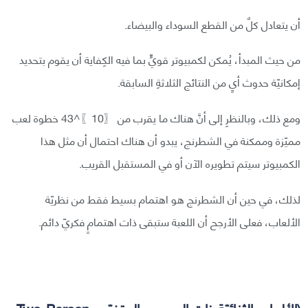
أن يتعادل كلٌ من القطع السوداء والبيضاء.
من حيث المبدأ، يُمكن لكمبيوتر قويٍّ بما فيه الكِفاية أن يقوم بتحديد
إمكانيّة حدوث أيٍ من النتائج الثلاثةِ السابقة.
ومع ذلك، وبالنظرِ إلى أنَّ هناك ما يقرب من 〖10〗^43 خطوة لعب
مميّزة وممكنة في الشطرنج، يبدو أن هناك احتمال أن مثل هذا
الكمبيوتر سيتم تطويره الآن أو في المستقبل القريب.
لذلك، في حين أن الشطرنج هو اهتمام بسيط فقط من نظريّة
الألعاب، فعلى الأرجح أن اللعبة ستبقى ذات اهتمامٍ فكريّ دائم.
(الألعاب الثنائيّة ذات المجموع المتغيّر - Two-Person