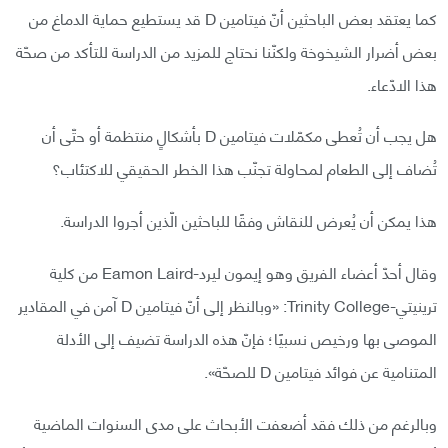
كما يعتقد بعض الباحثين أنّ فيتامين D قد يستطيع حماية الدماغ من
بعض أضرار الشيخوخة ولكنّنا نحتاج للمزيد من الدراسة للتأكد من صحّة
هذا الادّعاء.
هل يجب أن تُعطى مكمّلات فيتامين D بأشكالٍ منتظمة أو حتّى أن
تُضاف إلى الطعام لمحاولة تجنّب هذا الخطر الحقيقي للاكتئاب؟
هذا يمكن أن يُعرض للنقاش وفقًا للباحثين الّذين أجروا الدراسة.
وقال أحدّ أعضاء الفريق وهو إيمون ليرد-Eamon Laird من كلية
ترينيتي-Trinity College: «وبالنظر إلى أنّ فيتامين D آمن في المقادير
الموصى بها ورخيص نسبيًا؛ فإنّ هذه الدراسة تضيف إلى الأدلة
المتنامية عن فوائد فيتامين D للصحّة».
وبالرغم من ذلك فقد أضعفت الأبحاث على مدى السنوات الماضية