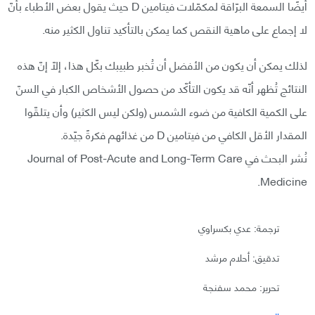
أيضًا السمعة البرّاقة لمكمّلات فيتامين D حيث يقول بعض الأطباء بأنّ
لا إجماع على ماهية النقص كما يمكن بالتأكيد تناول الكثير منه.
لذلك يمكن أن يكون من الأفضل أن تُخبر طبيبك بكّل هذا، إلّا إنّ هذه
النتائج تُظهر أنّه قد يكون التأكّد من حصول الأشخاص الكبار في السنّ
على الكمية الكافية من ضوء الشمس (ولكن ليس الكثير) وأن يتلقّوا
المقدار الأقل الكافي من فيتامين D من غذائهم فكرةً جيّدة.
نُشر البحث في Journal of Post-Acute and Long-Term Care
Medicine.
ترجمة: عدي بكسراوي
تدقيق: أحلام مرشد
تحرير: محمد سفنجة