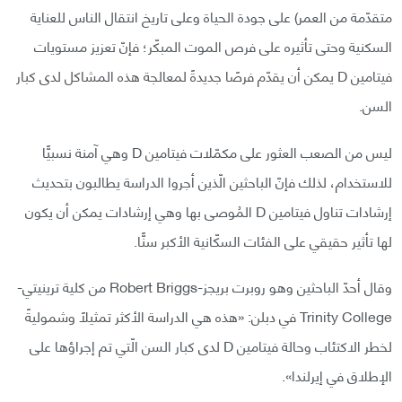
متقدّمة من العمر) على جودة الحياة وعلى تاريخ انتقال الناس للعناية
السكنية وحتى تأثيره على فرص الموت المبكّر؛ فإنّ تعزيز مستويات
فيتامين D يمكن أن يقدّم فرصًا جديدةً لمعالجة هذه المشاكل لدى كبار
السن.
ليس من الصعب العثور على مكمّلات فيتامين D وهي آمنة نسبيًّا
للاستخدام، لذلك فإنّ الباحثين الّذين أجروا الدراسة يطالبون بتحديث
إرشادات تناول فيتامين D المُوصى بها وهي إرشادات يمكن أن يكون
لها تأثير حقيقي على الفئات السكّانية الأكبر سنًّا.
وقال أحدّ الباحثين وهو روبرت بريجز-Robert Briggs من كلية ترينيتي-
Trinity College في دبلن: «هذه هي الدراسة الأكثر تمثيلًا وشموليةً
لخطر الاكتئاب وحالة فيتامين D لدى كبار السن الّتي تم إجراؤها على
الإطلاق في إيرلندا».