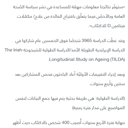
«ستوفّر نتائجنا معلومات مهمّة للمساعدة في نشر سياسة الصّحة
العامة وبالأخصّ فيما يتعلّق باقتراح الفائدة من علاج/ مكمّلات
فيتامين D للاكتئاب».
وقد غطّت الدراسة 3965 شخصًا فوق الخمسين عام شاركوا في
الدراسة الإيرلندية الطويلة الأمد/الدراسة الطولية للشيخوخة-The Irish
Longitudinal Study on Ageing (TILDA).
وبعد إجراء التقييمات الأوليّة أعاد الباحثون فحص المشاركين بعد
سنتين وأربع سنوات.
(الدراسة الطولية: هي طريقة بحثية يتم فيها جمع البيانات لنفس
المواضيع على مدار فترة زمنية)
بنهاية فترة الأربع سنوات أُصيب 400 شخص بالاكتئاب حيث أظهر